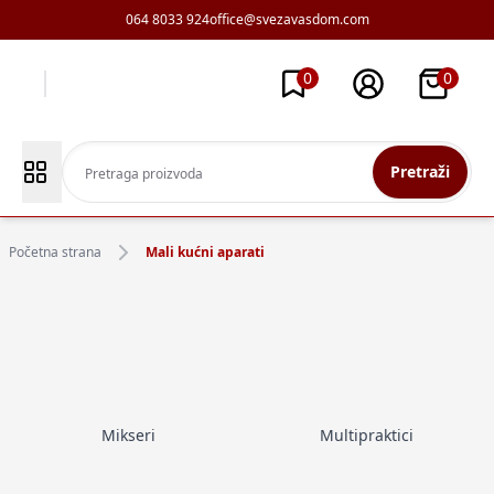
064 8033 924
office@svezavasdom.com
0
0
Pretraži
Početna strana
Mali kućni aparati
Mikseri
Multipraktici