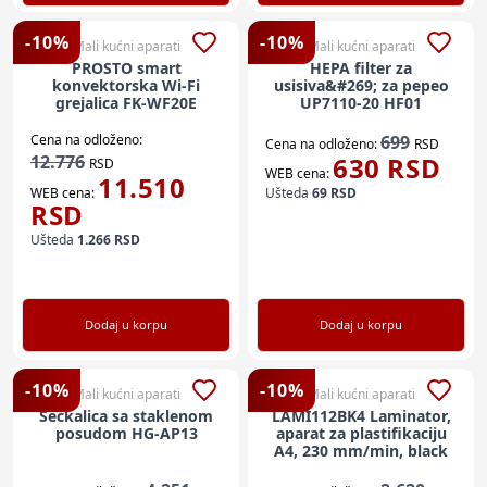
-
10
%
-
10
%
Mali kućni aparati
Mali kućni aparati
PROSTO smart
HEPA filter za
konvektorska Wi-Fi
usisiva&#269; za pepeo
grejalica FK-WF20E
UP7110-20 HF01
Cena na odloženo:
699
Cena na odloženo:
RSD
12.776
630
RSD
RSD
WEB cena:
11.510
WEB cena:
Ušteda
69
RSD
RSD
Ušteda
1.266
RSD
Dodaj u korpu
Dodaj u korpu
-
10
%
-
10
%
Mali kućni aparati
Mali kućni aparati
Seckalica sa staklenom
LAMI112BK4 Laminator,
posudom HG-AP13
aparat za plastifikaciju
A4, 230 mm/min, black