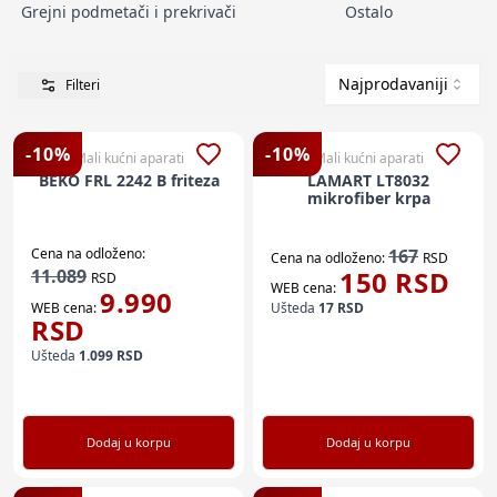
Grejni podmetači i prekrivači
Ostalo
Najprodavaniji
Filteri
-
10
%
-
10
%
Mali kućni aparati
Mali kućni aparati
BEKO FRL 2242 B friteza
LAMART LT8032
mikrofiber krpa
Cena na odloženo:
167
Cena na odloženo:
RSD
11.089
150
RSD
RSD
WEB cena:
9.990
WEB cena:
Ušteda
17
RSD
RSD
Ušteda
1.099
RSD
Dodaj u korpu
Dodaj u korpu