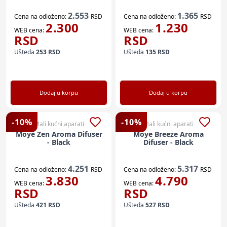
2.553
1.365
Cena na odloženo:
RSD
Cena na odloženo:
RSD
2.300
1.230
WEB cena:
WEB cena:
RSD
RSD
Ušteda
253
RSD
Ušteda
135
RSD
Dodaj u korpu
Dodaj u korpu
-
10
%
-
10
%
Mali kućni aparati
Mali kućni aparati
Moye Zen Aroma Difuser
Moye Breeze Aroma
- Black
Difuser - Black
4.251
5.317
Cena na odloženo:
RSD
Cena na odloženo:
RSD
3.830
4.790
WEB cena:
WEB cena:
RSD
RSD
Ušteda
421
RSD
Ušteda
527
RSD