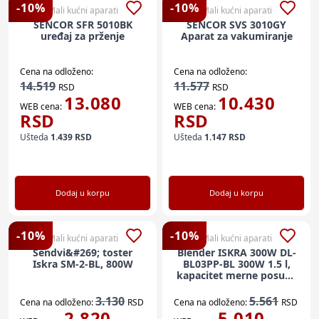
-
10
%
-
10
%
Mali kućni aparati
Mali kućni aparati
SENCOR SFR 5010BK
SENCOR SVS 3010GY
uređaj za prženje
Aparat za vakumiranje
Cena na odloženo:
Cena na odloženo:
14.519
11.577
RSD
RSD
13.080
10.430
WEB cena:
WEB cena:
RSD
RSD
Ušteda
1.439
RSD
Ušteda
1.147
RSD
Dodaj u korpu
Dodaj u korpu
-
10
%
-
10
%
Mali kućni aparati
Mali kućni aparati
Sendvi&#269; toster
Blender ISKRA 300W DL-
Iskra SM-2-BL, 800W
BL03PP-BL 300W 1.5 l,
kapacitet merne posude
50 ml
3.130
5.561
Cena na odloženo:
RSD
Cena na odloženo:
RSD
2.820
5.010