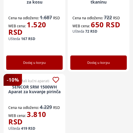
za kosu
tkaninu
1.687
722
Cena na odloženo:
RSD
Cena na odloženo:
RSD
1.520
650
RSD
WEB cena:
WEB cena:
RSD
Ušteda
72
RSD
Ušteda
167
RSD
Dodaj u korpu
Dodaj u korpu
-
10
%
Mali kućni aparati
SENCOR SRM 1500WH
Aparat za kuvanje pirinča
4.229
Cena na odloženo:
RSD
3.810
WEB cena:
RSD
Ušteda
419
RSD