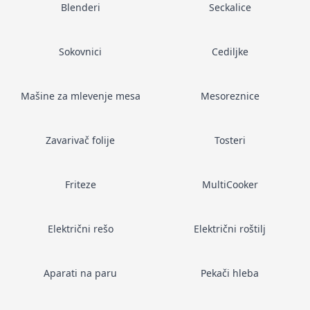
Blenderi
Seckalice
Sokovnici
Cediljke
Mašine za mlevenje mesa
Mesoreznice
Zavarivač folije
Tosteri
Friteze
MultiCooker
Električni rešo
Električni roštilj
Aparati na paru
Pekači hleba