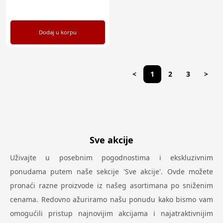
Dodaj u korpu
<
1
2
3
>
Sve akcije
Uživajte u posebnim pogodnostima i ekskluzivnim
ponudama putem naše sekcije 'Sve akcije'. Ovde možete
pronaći razne proizvode iz našeg asortimana po sniženim
cenama. Redovno ažuriramo našu ponudu kako bismo vam
omogućili pristup najnovijim akcijama i najatraktivnijim