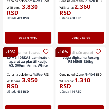
4.251
2.620
Cena na odloženo:
RSD
Cena na odloženo:
RSD
3.830
2.360
WEB cena:
WEB cena:
RSD
RSD
Ušteda
421
RSD
Ušteda
260
RSD
Dodaj u korpu
Dodaj u korpu
-
10
%
-
10
%
Mali kućni aparati
Mali kućni aparati
LAMI110BKA3 Laminator,
Vaga digitalna Roserg
aparat za plastifikaciju
R51650B 180kg
A3, 300mm/min, White
4.385
1.454
Cena na odloženo:
RSD
Cena na odloženo:
RSD
3.950
1.310
WEB cena:
WEB cena:
RSD
RSD
Ušteda
435
RSD
Ušteda
144
RSD