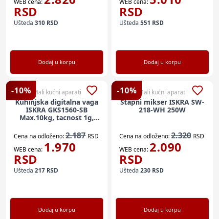
WEB cena:
WEB cena:
RSD
RSD
Ušteda
310
RSD
Ušteda
551
RSD
Dodaj u korpu
Dodaj u korpu
-
10
%
-
10
%
Mali kućni aparati
Mali kućni aparati
Kuhinjska digitalna vaga
Stapni mikser ISKRA SW-
ISKRA GKS1560-SB
218-WH 250W
Max.10kg, tacnost 1g,
190mm
2.187
2.320
Cena na odloženo:
RSD
Cena na odloženo:
RSD
1.970
2.090
WEB cena:
WEB cena:
RSD
RSD
Ušteda
217
RSD
Ušteda
230
RSD
Dodaj u korpu
Dodaj u korpu