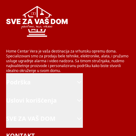
Home Centar Vera je vaša destinacija za vrhunsku opremu doma.
Specializovani smo za prodaju bele tehnike, elektronike, alata, i pružamo
usluge ugradnje alarma i video nadzora. Sa timom stručnjaka, nudimo
najkvalitetnije proizvode i personaliziranu podršku kako biste stvorili
idealno okruženje u svom domu.
Podrška
Uslovi korišćenja
SVE ZA VAŠ DOM
KONTAKT