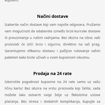
kupovini.
Načini dostave
Izaberite način dostave koji vam najviše odgovara. Pružamo
vam mogućnost da odaberete između brze kurirske dostave
ili preuzimanja u našim radnjama. Bez obzira na izbor, vaši
proizvodi će stići brzo i sigurno, direktno na vaš prag.
Garantujemo efikasnu dostavu i pažljivo rukovanje vašim
paketom kako biste uživali u svom kupovnom iskustvu.
Prodaja na 24 rate
Iskoristite pogodnost kupovine na 24 rate samo uz vašu
ličnu kartu! Bez obzira na vrstu proizvoda koji želite, sada
možete lako ostvariti svoje želje uz fleksibilne uslove
plaćanja. Bez stresa i dodatnih komplikacija, kupujte sa