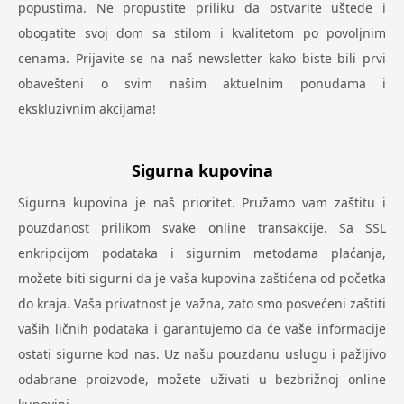
popustima. Ne propustite priliku da ostvarite uštede i
obogatite svoj dom sa stilom i kvalitetom po povoljnim
cenama. Prijavite se na naš newsletter kako biste bili prvi
obavešteni o svim našim aktuelnim ponudama i
ekskluzivnim akcijama!
Sigurna kupovina
Sigurna kupovina je naš prioritet. Pružamo vam zaštitu i
pouzdanost prilikom svake online transakcije. Sa SSL
enkripcijom podataka i sigurnim metodama plaćanja,
možete biti sigurni da je vaša kupovina zaštićena od početka
do kraja. Vaša privatnost je važna, zato smo posvećeni zaštiti
vaših ličnih podataka i garantujemo da će vaše informacije
ostati sigurne kod nas. Uz našu pouzdanu uslugu i pažljivo
odabrane proizvode, možete uživati u bezbrižnoj online