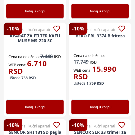
Dodaj u korpu
Dodaj u korpu
-
10
%
-
10
%
Mali kućni aparati
Mali kućni aparati
APARAT ZA FILTER KAFU
BEKO FRL 3374 B friteza
MUSE MS-220 SC
7.448
Cena na odloženo:
Cena na odloženo:
RSD
6.710
17.749
RSD
WEB cena:
15.990
RSD
WEB cena:
RSD
Ušteda
738
RSD
Ušteda
1.759
RSD
Dodaj u korpu
Dodaj u korpu
-
10
%
-
10
%
Mali kućni aparati
Mali kućni aparati
SENCOR SHI 131GD pegla
SENCOR SLR 33 trimer za