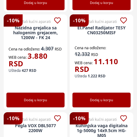
Dodaj u korpu
Dodaj u korpu
-
10
%
-
10
%
Mali kućni aparati
Mali kućni aparati
Nazidna grejalica sa
El.Panel Radijator TESY
halogenim grejacem,
CN03250MISF
1200W - FK 24
4.307
Cena na odloženo:
Cena na odloženo:
RSD
3.880
12.332
RSD
WEB cena:
11.110
RSD
WEB cena:
RSD
Ušteda
427
RSD
Ušteda
1.222
RSD
Dodaj u korpu
Dodaj u korpu
-
10
%
-
10
%
Mali kućni aparati
Mali kućni aparati
Pegla VOX DBL5077
Kuhinjska vaga digitalna
2200W
1g-5000g 14x9.5cm HG-
M05