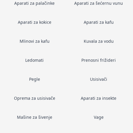
Aparati za palačinke
Aparati za šećernu vunu
Aparati za kokice
Aparati za kafu
Mlinovi za kafu
Kuvala za vodu
Ledomati
Prenosni frižideri
Pegle
Usisivači
Oprema za usisivače
Aparati za insekte
Mašine za šivenje
Vage