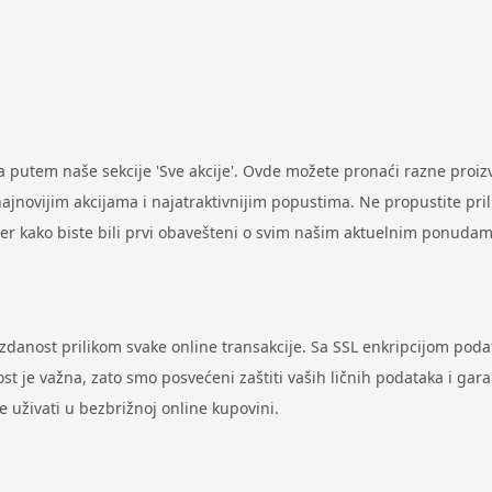
putem naše sekcije 'Sve akcije'. Ovde možete pronaći razne proi
ovijim akcijama i najatraktivnijim popustima. Ne propustite prilik
ter kako biste bili prvi obavešteni o svim našim aktuelnim ponudam
uzdanost prilikom svake online transakcije. Sa SSL enkripcijom pod
st je važna, zato smo posvećeni zaštiti vaših ličnih podataka i gar
uživati u bezbrižnoj online kupovini.