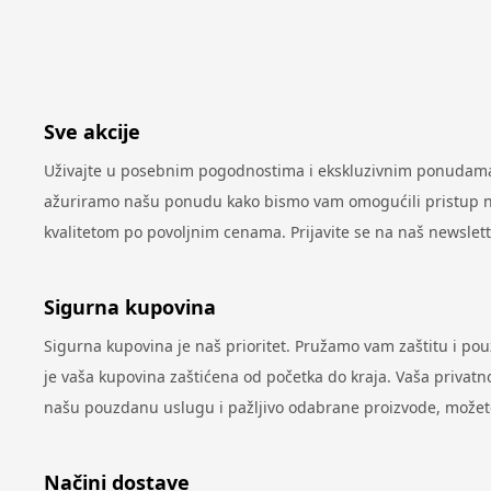
Sve akcije
Uživajte u posebnim pogodnostima i ekskluzivnim ponudama 
ažuriramo našu ponudu kako bismo vam omogućili pristup najn
kvalitetom po povoljnim cenama. Prijavite se na naš newslet
Sigurna kupovina
Sigurna kupovina je naš prioritet. Pružamo vam zaštitu i po
je vaša kupovina zaštićena od početka do kraja. Vaša privatno
našu pouzdanu uslugu i pažljivo odabrane proizvode, možete 
Načini dostave