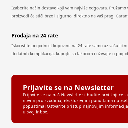
Izaberite način dostave koji vam najviše odgovara. Pružamo
proizvodi će stići brzo i sigurno, direktno na vaš prag. Gar
Prodaja na 24 rate
Iskoristite pogodnost kupovine na 24 rate samo uz vašu ličnu k
dodatnih komplikacija, kupujte sa lakoćom i uživajte u pog
Prijavite se na Newsletter
Prijavite se na naš Newsletter i budite prvi koji će s
novim proizvodima, ekskluzivnim ponudama i pose
popustima! Ostvarite pristup najnovijim informacij
u svoj inbox.