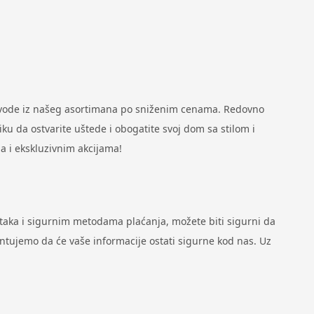
zvode iz našeg asortimana po sniženim cenama. Redovno
u da ostvarite uštede i obogatite svoj dom sa stilom i
a i ekskluzivnim akcijama!
ataka i sigurnim metodama plaćanja, možete biti sigurni da
antujemo da će vaše informacije ostati sigurne kod nas. Uz