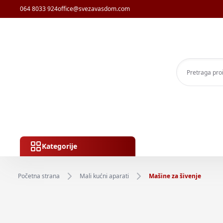
064 8033 924
office@svezavasdom.com
Kategorije
Početna strana
Mali kućni aparati
Mašine za šivenje