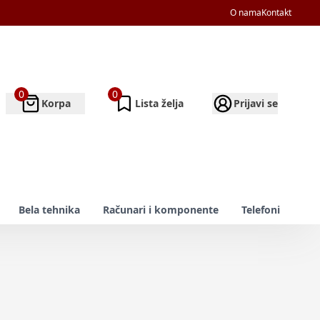
O nama
Kontakt
0
0
Korpa
Lista želja
Prijavi se
Bela tehnika
Računari i komponente
Telefoni