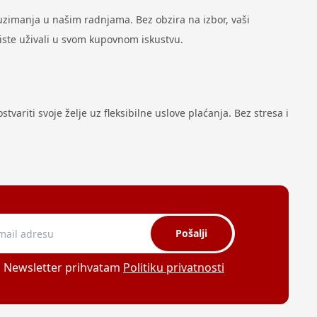
zimanja u našim radnjama. Bez obzira na izbor, vaši
biste uživali u svom kupovnom iskustvu.
variti svoje želje uz fleksibilne uslove plaćanja. Bez stresa i
Pošalji
a Newsletter prihvatam
Politiku privatnosti