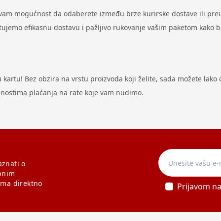
 vam mogućnost da odaberete između brze kurirske dostave ili preu
antujemo efikasnu dostavu i pažljivo rukovanje vašim paketom kako 
artu! Bez obzira na vrstu proizvoda koji želite, sada možete lako ost
odnostima plaćanja na rate koje vam nudimo.
aznati o
bnim
ama direktno
Prijavom n