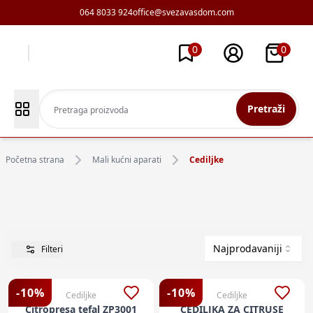
064 8033 924
office@svezavasdom.com
0
0
Pretraži
Početna strana
Mali kućni aparati
Cediljke
Najprodavaniji
Filteri
-
10
%
-
10
%
Cediljke
Cediljke
Citropresa tefal ZP3001
CEDILJKA ZA CITRUSE