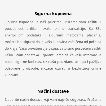
Sigurna kupovina
Sigurna kupovina je naš prioritet. Pružamo vam zaštitu i
pouzdanost prilikom svake online transakcije. Sa SSL
enkripcijom podataka i sigurnim metodama plaćanja,
možete biti sigurni da je vaša kupovina zaštićena od početka
do kraja. Vaša privatnost je važna, zato smo posvećeni zaštiti
vaših ličnih podataka i garantujemo da će vaše informacije
ostati sigurne kod nas. Uz našu pouzdanu uslugu i pažljivo
odabrane proizvode, možete uživati u bezbrižnoj online
kupovini.
Načini dostave
Izaberite način dostave koji vam najviše odgovara. Pružamo