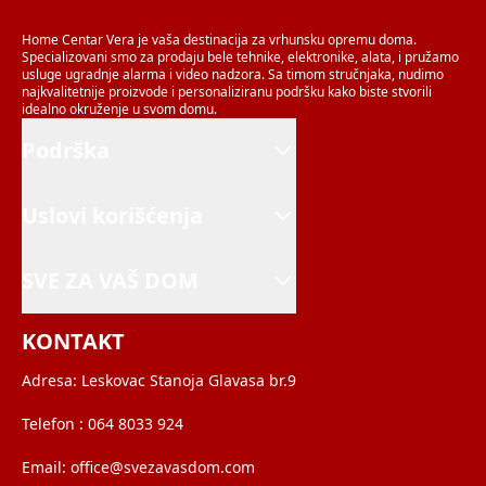
Home Centar Vera je vaša destinacija za vrhunsku opremu doma.
Specializovani smo za prodaju bele tehnike, elektronike, alata, i pružamo
usluge ugradnje alarma i video nadzora. Sa timom stručnjaka, nudimo
najkvalitetnije proizvode i personaliziranu podršku kako biste stvorili
idealno okruženje u svom domu.
Podrška
Uslovi korišćenja
SVE ZA VAŠ DOM
KONTAKT
Adresa:
Leskovac Stanoja Glavasa br.9
Telefon :
064 8033 924
Email:
office@svezavasdom.com