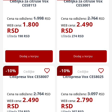
Cediljka za citruse Vox
Cediljka za citruse Vox
CES8113
CES3001
1.998
2.764
Cena na odloženo:
RSD
Cena na odloženo:
RSD
1.800
2.490
WEB cena:
WEB cena:
RSD
RSD
Ušteda
198
RSD
Ušteda
274
RSD
Dodaj u korpu
Dodaj u korpu
-
10
%
-
10
%
Cediljke
Cediljke
Citopresa Vox CES8007
Citropresa Vox CES8025
2.764
3.097
Cena na odloženo:
RSD
Cena na odloženo:
RSD
2.490
2.790
WEB cena:
WEB cena:
RSD
RSD
Ušteda
274
RSD
Ušteda
307
RSD