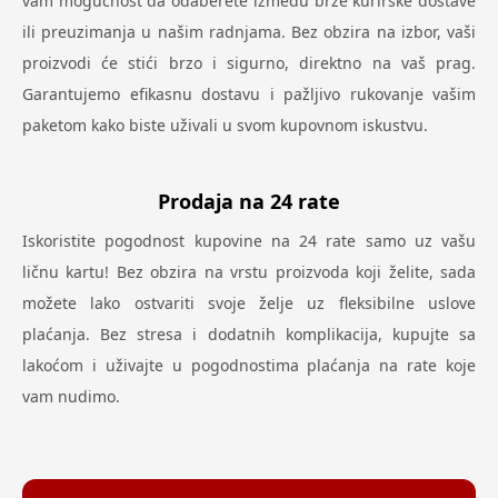
vam mogućnost da odaberete između brze kurirske dostave
ili preuzimanja u našim radnjama. Bez obzira na izbor, vaši
proizvodi će stići brzo i sigurno, direktno na vaš prag.
Garantujemo efikasnu dostavu i pažljivo rukovanje vašim
paketom kako biste uživali u svom kupovnom iskustvu.
Prodaja na 24 rate
Iskoristite pogodnost kupovine na 24 rate samo uz vašu
ličnu kartu! Bez obzira na vrstu proizvoda koji želite, sada
možete lako ostvariti svoje želje uz fleksibilne uslove
plaćanja. Bez stresa i dodatnih komplikacija, kupujte sa
lakoćom i uživajte u pogodnostima plaćanja na rate koje
vam nudimo.