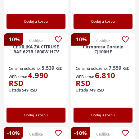
Dodaj u korpu
Dodaj u korpu
-
10
%
-
10
%
Cediljke
Cediljke
CEDILJKA ZA CITRUSE
Citropresa Gorenje
RAF 623B 1800W HCV
CJ100HE
5.539
7.559
Cena na odloženo:
RSD
Cena na odloženo:
RSD
4.990
6.810
WEB cena:
WEB cena:
RSD
RSD
Ušteda
549
RSD
Ušteda
749
RSD
Dodaj u korpu
Dodaj u korpu
-
10
%
-
10
%
Cediljke
Cediljke