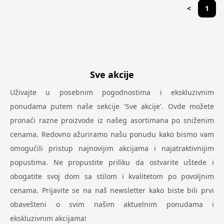
<
1
Sve akcije
Uživajte u posebnim pogodnostima i ekskluzivnim
ponudama putem naše sekcije 'Sve akcije'. Ovde možete
pronaći razne proizvode iz našeg asortimana po sniženim
cenama. Redovno ažuriramo našu ponudu kako bismo vam
omogućili pristup najnovijim akcijama i najatraktivnijim
popustima. Ne propustite priliku da ostvarite uštede i
obogatite svoj dom sa stilom i kvalitetom po povoljnim
cenama. Prijavite se na naš newsletter kako biste bili prvi
obavešteni o svim našim aktuelnim ponudama i
ekskluzivnim akcijama!