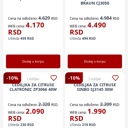
BRAUN CJ3050
4.629
4.984
Cena na odloženo:
RSD
Cena na odloženo:
RSD
4.170
4.490
WEB cena:
WEB cena:
RSD
RSD
Ušteda
459
RSD
Ušteda
494
RSD
Dodaj u korpu
Dodaj u korpu
-
10
%
-
10
%
Cediljke
Cediljke
CEDILJKA ZA CITRUSE
CEDILJKA ZA CITRUSE
CLATRONIC ZP3066 40W
SINBO SJ3145 30W
2.320
2.209
Cena na odloženo:
RSD
Cena na odloženo:
RSD
2.090
1.990
WEB cena:
WEB cena:
RSD
RSD
Ušteda
230
RSD
Ušteda
219
RSD