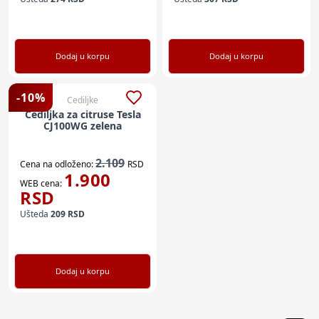
Dodaj u korpu
Dodaj u korpu
-
10
%
Cediljke
Cediljka za citruse Tesla
CJ100WG zelena
2.109
Cena na odloženo:
RSD
1.900
WEB cena:
RSD
Ušteda
209
RSD
Dodaj u korpu