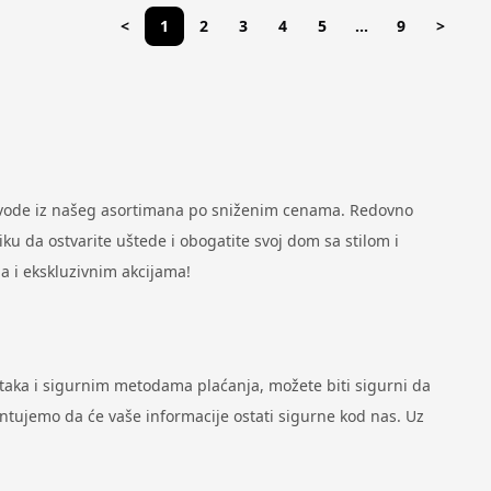
<
1
2
3
4
5
...
9
>
zvode iz našeg asortimana po sniženim cenama. Redovno
u da ostvarite uštede i obogatite svoj dom sa stilom i
a i ekskluzivnim akcijama!
ataka i sigurnim metodama plaćanja, možete biti sigurni da
antujemo da će vaše informacije ostati sigurne kod nas. Uz