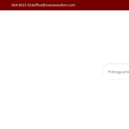
064 8033 924
office@svezavasdom.com