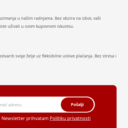
zimanja u našim radnjama. Bez obzira na izbor, vaši
biste uživali u svom kupovnom iskustvu.
variti svoje želje uz fleksibilne uslove plaćanja. Bez stresa i
Pošalji
a Newsletter prihvatam
Politiku privatnosti