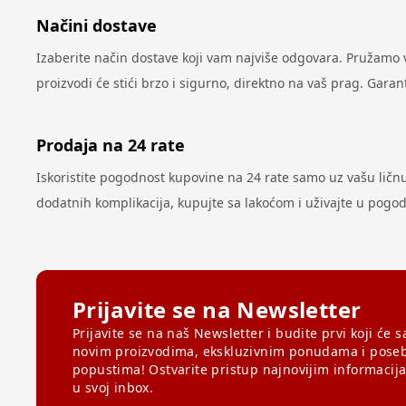
Načini dostave
Izaberite način dostave koji vam najviše odgovara. Pružamo
proizvodi će stići brzo i sigurno, direktno na vaš prag. Gar
Prodaja na 24 rate
Iskoristite pogodnost kupovine na 24 rate samo uz vašu ličnu k
dodatnih komplikacija, kupujte sa lakoćom i uživajte u pog
Prijavite se na Newsletter
Prijavite se na naš Newsletter i budite prvi koji će s
novim proizvodima, ekskluzivnim ponudama i pose
popustima! Ostvarite pristup najnovijim informacij
u svoj inbox.