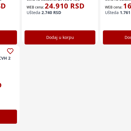
SD
24.910
RSD
1
WEB cena:
WEB cena:
Ušteda
2.740
RSD
Ušteda
1.761
Dodaj u korpu
Dod
 CVH 2
D