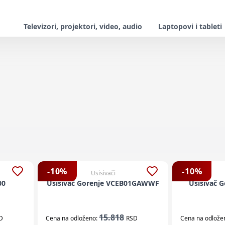
Televizori, projektori, video, audio
Laptopovi i tableti
-
10
%
-
10
%
Usisivači
00
Usisivač Gorenje VCEB01GAWWF
Usisivač 
15.818
D
Cena na odloženo:
RSD
Cena na odlože