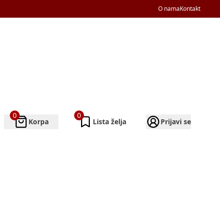
O nama
Kontakt
0
0
Korpa
Lista želja
Prijavi se