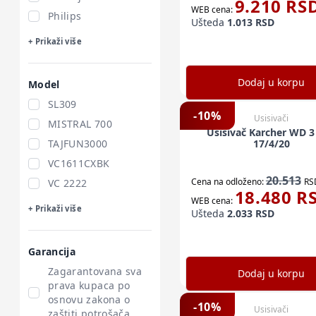
9.210
RS
WEB cena:
Philips
Ušteda
1.013
RSD
+ Prikaži više
Dodaj u korpu
Model
SL309
-
10
%
Usisivači
MISTRAL 700
Usisivač Karcher WD 3
TAJFUN3000
17/4/20
VC1611CXBK
20.513
Cena na odloženo:
RS
VC 2222
18.480
R
WEB cena:
+ Prikaži više
Ušteda
2.033
RSD
Garancija
Zagarantovana sva
Dodaj u korpu
prava kupaca po
osnovu zakona o
-
10
%
Usisivači
zaštiti potrošača