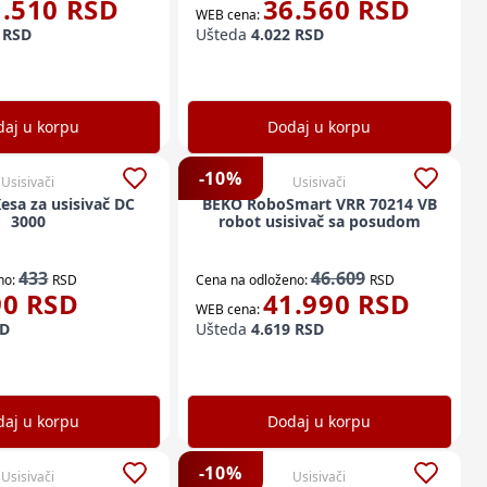
1.510
RSD
36.560
RSD
WEB cena:
RSD
Ušteda
4.022
RSD
aj u korpu
Dodaj u korpu
-
10
%
Usisivači
Usisivači
sa za usisivač DC
BEKO RoboSmart VRR 70214 VB
3000
robot usisivač sa posudom
433
46.609
no:
RSD
Cena na odloženo:
RSD
90
RSD
41.990
RSD
WEB cena:
D
Ušteda
4.619
RSD
aj u korpu
Dodaj u korpu
-
10
%
Usisivači
Usisivači