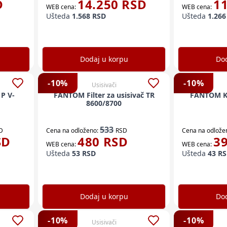
D
14.250
RSD
1
WEB cena:
WEB cena:
Ušteda
1.568
RSD
Ušteda
1.266
Dodaj u korpu
Dod
-
10
%
-
10
%
Usisivači
 P V-
FANTOM Filter za usisivač TR
FANTOM Ke
8600/8700
533
D
Cena na odloženo:
RSD
Cena na odlože
SD
480
RSD
3
WEB cena:
WEB cena:
Ušteda
53
RSD
Ušteda
43
RS
Dodaj u korpu
Dod
-
10
%
-
10
%
Usisivači