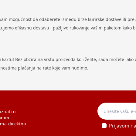
 vam mogućnost da odaberete između brze kurirske dostave ili preu
antujemo efikasnu dostavu i pažljivo rukovanje vašim paketom kako 
artu! Bez obzira na vrstu proizvoda koji želite, sada možete lako ost
odnostima plaćanja na rate koje vam nudimo.
aznati o
bnim
ama direktno
Prijavom n