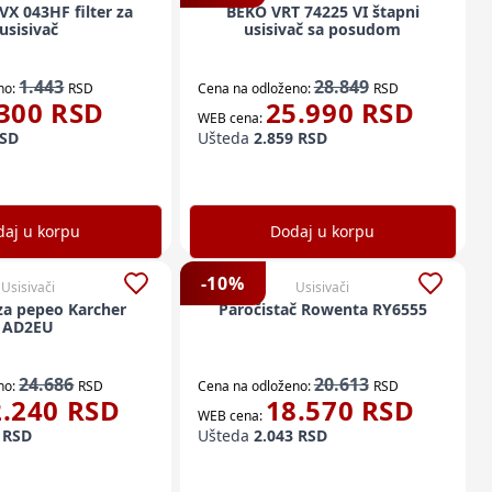
X 043HF filter za
BEKO VRT 74225 VI štapni
usisivač
usisivač sa posudom
1.443
28.849
no:
RSD
Cena na odloženo:
RSD
300
RSD
25.990
RSD
WEB cena:
SD
Ušteda
2.859
RSD
aj u korpu
Dodaj u korpu
-
10
%
Usisivači
Usisivači
 za pepeo Karcher
Paročistač Rowenta RY6555
AD2EU
24.686
20.613
no:
RSD
Cena na odloženo:
RSD
2.240
RSD
18.570
RSD
WEB cena:
RSD
Ušteda
2.043
RSD