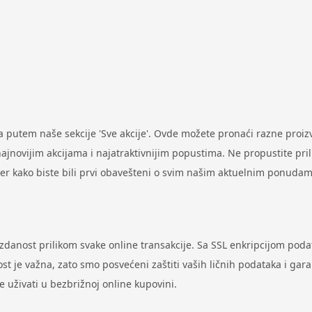
putem naše sekcije 'Sve akcije'. Ovde možete pronaći razne proi
ovijim akcijama i najatraktivnijim popustima. Ne propustite prilik
ter kako biste bili prvi obavešteni o svim našim aktuelnim ponudam
uzdanost prilikom svake online transakcije. Sa SSL enkripcijom pod
st je važna, zato smo posvećeni zaštiti vaših ličnih podataka i gar
uživati u bezbrižnoj online kupovini.