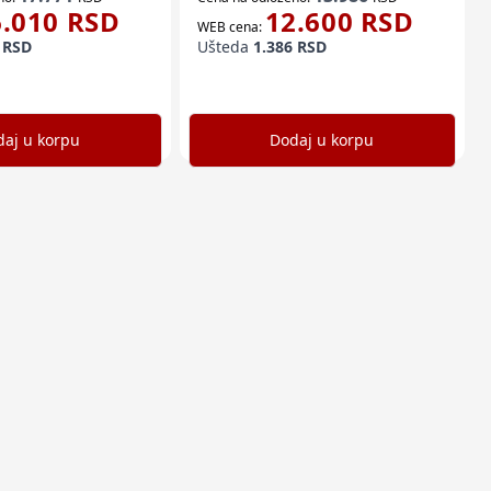
6.010
RSD
12.600
RSD
WEB cena:
RSD
Ušteda
1.386
RSD
aj u korpu
Dodaj u korpu