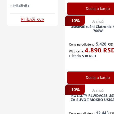
+ Prikaži više
Dodaj u korpu
Prikaži sve
-
10
%
Usisivači
Usisivač ručni Clatronic
700W
5.428
Cena na odloženo:
RSD
4.890
RS
WEB cena:
Ušteda
538
RSD
Dodaj u korpu
-
10
%
Usisivači
ROYALTY RLWDVC25 USI
ZA SUVO I MOKRO USIS
12.443
Cena na odloženo:
RS