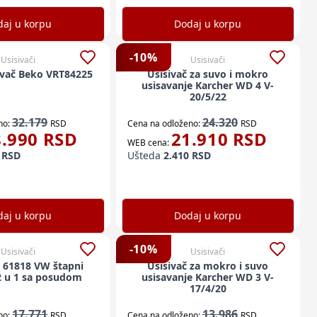
aj u korpu
Dodaj u korpu
-
10
%
Usisivači
Usisivači
sivač Beko VRT84225
Usisivač za suvo i mokro
usisavanje Karcher WD 4 V-
20/5/22
32.179
24.320
no:
RSD
Cena na odloženo:
RSD
8.990
RSD
21.910
RSD
WEB cena:
RSD
Ušteda
2.410
RSD
aj u korpu
Dodaj u korpu
-
10
%
Usisivači
Usisivači
 61818 VW štapni
Usisivač za mokro i suvo
 2 u 1 sa posudom
usisavanje Karcher WD 3 V-
17/4/20
17.771
13.986
no:
RSD
Cena na odloženo:
RSD