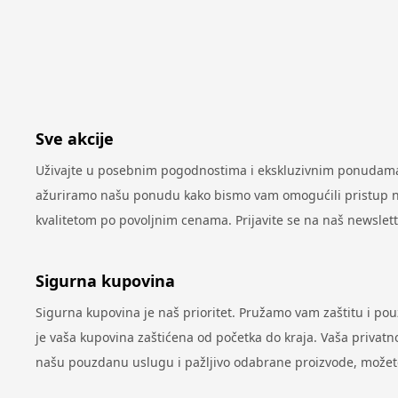
Sve akcije
Uživajte u posebnim pogodnostima i ekskluzivnim ponudama 
ažuriramo našu ponudu kako bismo vam omogućili pristup najn
kvalitetom po povoljnim cenama. Prijavite se na naš newslet
Sigurna kupovina
Sigurna kupovina je naš prioritet. Pružamo vam zaštitu i po
je vaša kupovina zaštićena od početka do kraja. Vaša privatno
našu pouzdanu uslugu i pažljivo odabrane proizvode, možete 