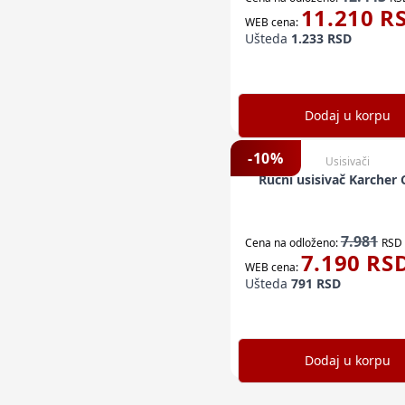
11.210
R
WEB cena:
Ušteda
1.233
RSD
Dodaj u korpu
-
10
%
Usisivači
Ručni usisivač Karcher
7.981
Cena na odloženo:
RSD
7.190
RS
WEB cena:
Ušteda
791
RSD
Dodaj u korpu