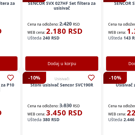
tera za
SENCOR SVX 027HF Set filtera za
SENCOR SV
usisivač
2.420
Cena na odloženo:
RSD
Cena na odlože
D
2.180
RSD
1.
WEB cena:
WEB cena:
Ušteda
240
RSD
Ušteda
143
R
Dodaj u korpu
Dod
-
10
%
-
10
%
Usisivači
 za P10
Stoni usisivač Sencor SVC190R
Usisivač
č
3.830
Cena na odloženo:
RSD
Cena na odlože
D
3.450
RSD
2
WEB cena:
WEB cena:
Ušteda
380
RSD
Ušteda
2.446