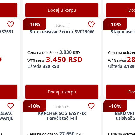
Dodaj u korpu
Dod
-
10
%
-
10
%
Usisivači
 HS2631
Stoni usisivač Sencor SVC190W
Štapni usi
3.830
Cena na odloženo:
RSD
Cena na odlože
D
3.450
RSD
2
WEB cena:
WEB cena:
Ušteda
380
RSD
Ušteda
3.189
Dodaj u korpu
Dod
-
10
%
-
10
%
Usisivači
SIVAČ
KARCHER SC 3 EASYFIX
BEKO VRT
AVANJE
Paročistač beli
usisivač
27.650
D
Cena na odloženo:
RSD
Cena na odlože