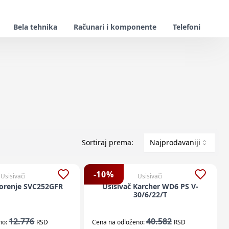
Bela tehnika
Računari i komponente
Telefoni
Sortiraj prema:
Najprodavaniji
-
10
%
Usisivači
Usisivači
Gorenje SVC252GFR
Usisivač Karcher WD6 PS V-
30/6/22/T
12.776
40.582
no:
RSD
Cena na odloženo:
RSD