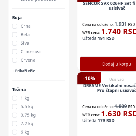
SENCOR SVX 026HF Set fil
usisivač
Boja
1.931
Cena na odloženo:
RSD
Crna
1.740
RS
WEB cena:
Bela
Ušteda
191
RSD
Siva
Crno-siva
Crvena
Dodaj u korpu
+ Prikaži više
-
10
%
Usisivači
DREAME Vertikalni nosač
Težina
Pro štapni usisiva
1 kg
1.809
5.5 kg
Cena na odloženo:
RSD
1.630
RS
0.75 kg
WEB cena:
Ušteda
179
RSD
7.2 kg
6 kg