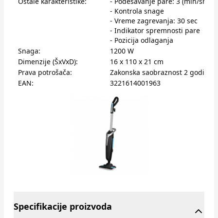
Ostale karakteristike:
- Podešavanje pare: 3 (min/sred
- Kontrola snage
- Vreme zagrevanja: 30 sec
- Indikator spremnosti pare
- Pozicija odlaganja
Snaga:
1200 W
Dimenzije (ŠxVxD):
16 x 110 x 21 cm
Prava potrošača:
Zakonska saobraznost 2 godine
EAN:
3221614001963
Specifikacije proizvoda