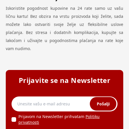
Iskoristite pogodnost kupovine na 24 rate samo uz vašu
ličnu kartu! Bez obzira na vrstu proizvoda koji želite, sada
možete lako ostvariti svoje želje uz fleksibilne uslove
plaćanja. Bez stresa i dodatnih komplikacija, kupujte sa
lakoćom i uživajte u pogodnostima plaćanja na rate koje
vam nudimo.
Prijavite se na Newsletter
Pošalji
Prijavom na Newsletter prihvatam
Politiku
privatnosti