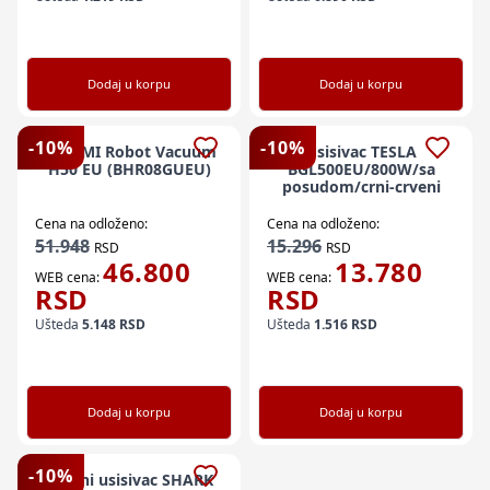
Dodaj u korpu
Dodaj u korpu
-
10
%
-
10
%
XIAOMI Robot Vacuum
Usisivac TESLA
H50 EU (BHR08GUEU)
BGL500EU/800W/sa
posudom/crni-crveni
Cena na odloženo:
Cena na odloženo:
51.948
15.296
RSD
RSD
46.800
13.780
WEB cena:
WEB cena:
RSD
RSD
Ušteda
5.148
RSD
Ušteda
1.516
RSD
Dodaj u korpu
Dodaj u korpu
-
10
%
Štapni usisivac SHARK