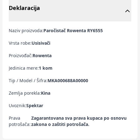
Deklaracija
Naziv proizvoda:
Paročistač Rowenta RY6555
Vrsta robe:
Usisivači
Proizvođač:
Rowenta
Jedinica mere:
1 kom
Tip / Model / Šifra:
MKA000688A00000
Zemlja porekla:
Kina
Uvoznik:
Spektar
Prava
Zagarantovana sva prava kupaca po osnovu
potrošača:
zakona o zaštiti potrošača.