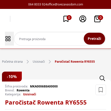
064 8033 924
office@svezavasdom.com
0
0
Pretraži
Početna strana
Usisivači
Paročistač Rowenta RY6555
-
10
%
Šifra proizvoda:
MKA000688A00000
Brend:
Rowenta
Kategorija:
Usisivači
Paročistač Rowenta RY6555