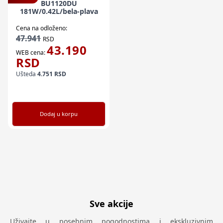
BU1120DU
181W/0.42L/bela-plava
Cena na odloženo:
47.941
RSD
43.190
WEB cena:
RSD
Ušteda
4.751
RSD
Dodaj u korpu
Sve akcije
Uživajte u posebnim pogodnostima i ekskluzivnim