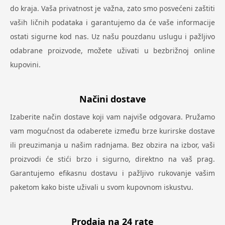
do kraja. Vaša privatnost je važna, zato smo posvećeni zaštiti
vaših ličnih podataka i garantujemo da će vaše informacije
ostati sigurne kod nas. Uz našu pouzdanu uslugu i pažljivo
odabrane proizvode, možete uživati u bezbrižnoj online
kupovini.
Načini dostave
Izaberite način dostave koji vam najviše odgovara. Pružamo
vam mogućnost da odaberete između brze kurirske dostave
ili preuzimanja u našim radnjama. Bez obzira na izbor, vaši
proizvodi će stići brzo i sigurno, direktno na vaš prag.
Garantujemo efikasnu dostavu i pažljivo rukovanje vašim
paketom kako biste uživali u svom kupovnom iskustvu.
Prodaja na 24 rate