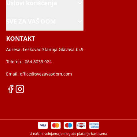
Uslovi korišćenja
SVE ZA VAŠ DOM
KONTAKT
Adresa:
Leskovac Stanoja Glavasa br.9
Telefon :
064 8033 924
Email:
office@svezavasdom.com
U našim radnjama je moguće plaćanje karticama.