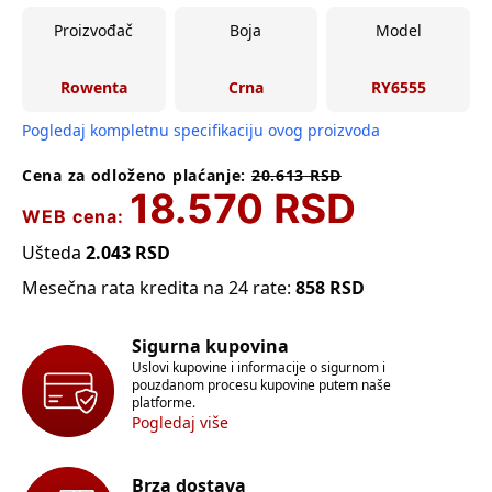
Proizvođač
Boja
Model
Rowenta
Crna
RY6555
Pogledaj kompletnu specifikaciju ovog proizvoda
Cena za odloženo plaćanje:
20.613
RSD
18.570
RSD
WEB cena:
Ušteda
2.043
RSD
Mesečna rata kredita na 24 rate:
858
RSD
Sigurna kupovina
Uslovi kupovine i informacije o sigurnom i
pouzdanom procesu kupovine putem naše
platforme.
Pogledaj više
Brza dostava