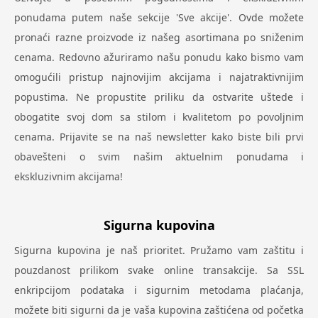
ponudama putem naše sekcije 'Sve akcije'. Ovde možete
pronaći razne proizvode iz našeg asortimana po sniženim
cenama. Redovno ažuriramo našu ponudu kako bismo vam
omogućili pristup najnovijim akcijama i najatraktivnijim
popustima. Ne propustite priliku da ostvarite uštede i
obogatite svoj dom sa stilom i kvalitetom po povoljnim
cenama. Prijavite se na naš newsletter kako biste bili prvi
obavešteni o svim našim aktuelnim ponudama i
ekskluzivnim akcijama!
Sigurna kupovina
Sigurna kupovina je naš prioritet. Pružamo vam zaštitu i
pouzdanost prilikom svake online transakcije. Sa SSL
enkripcijom podataka i sigurnim metodama plaćanja,
možete biti sigurni da je vaša kupovina zaštićena od početka