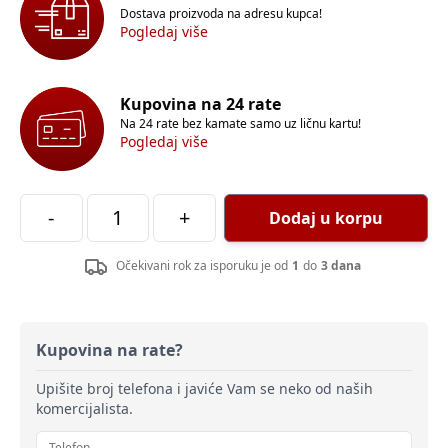
Dostava proizvoda na adresu kupca!
Pogledaj više
Kupovina na 24 rate
Na 24 rate bez kamate samo uz ličnu kartu!
Pogledaj više
-
+
Dodaj u korpu
Očekivani rok za isporuku je od
1
do
3 dana
Kupovina na rate?
Upišite broj telefona i javiće Vam se neko od naših
komercijalista.