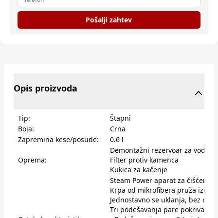
Pošalji zahtev
Opis proizvoda
Tip:
Štapni
Boja:
Crna
Zapremina kese/posude:
0.6 l
Demontažni rezervoar za vodu
Oprema:
Filter protiv kamenca
Kukica za kačenje
Steam Power aparat za čišćenje p
Krpa od mikrofibera pruža izuzet
Jednostavno se uklanja, bez dod
Tri podešavanja pare pokrivaju s