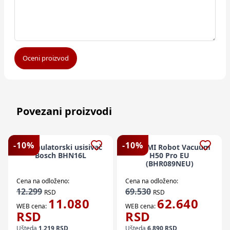
Oceni proizvod
Povezani proizvodi
-
10
%
-
10
%
Akumulatorski usisivač
XIAOMI Robot Vacuum
Bosch BHN16L
H50 Pro EU
(BHR089NEU)
Cena na odloženo:
Cena na odloženo:
12.299
69.530
RSD
RSD
11.080
62.640
WEB cena:
WEB cena:
RSD
RSD
Ušteda
1.219
RSD
Ušteda
6.890
RSD