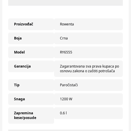
Proizvođač
Rowenta
Boja
Crna
Model
RY6555
Garancija
Zagarantovana sva prava kupaca po
osnovu zakona o zaštiti potrošača
Tip
Paročistači
Snaga
1200 W
Zapremina
0.6 l
kese/posude