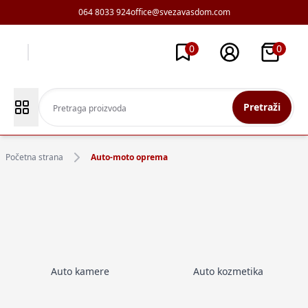
064 8033 924
office@svezavasdom.com
0
0
Pretraži
Početna strana
Auto-moto oprema
Auto kamere
Auto kozmetika