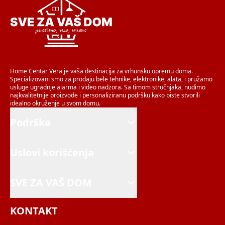
Home Centar Vera je vaša destinacija za vrhunsku opremu doma.
Specializovani smo za prodaju bele tehnike, elektronike, alata, i pružamo
usluge ugradnje alarma i video nadzora. Sa timom stručnjaka, nudimo
najkvalitetnije proizvode i personaliziranu podršku kako biste stvorili
idealno okruženje u svom domu.
Podrška
Uslovi korišćenja
SVE ZA VAŠ DOM
KONTAKT