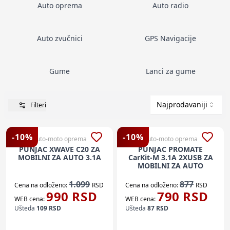
Auto oprema
Auto radio
Auto zvučnici
GPS Navigacije
Gume
Lanci za gume
Najprodavaniji
Filteri
-
10
%
-
10
%
Auto-moto oprema
Auto-moto oprema
PUNJAC XWAVE C20 ZA
PUNJAC PROMATE
MOBILNI ZA AUTO 3.1A
CarKit-M 3.1A 2XUSB ZA
MOBILNI ZA AUTO
1.099
877
Cena na odloženo:
RSD
Cena na odloženo:
RSD
990
RSD
790
RSD
WEB cena:
WEB cena:
Ušteda
109
RSD
Ušteda
87
RSD