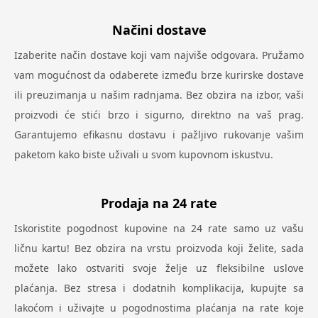
Načini dostave
Izaberite način dostave koji vam najviše odgovara. Pružamo
vam mogućnost da odaberete između brze kurirske dostave
ili preuzimanja u našim radnjama. Bez obzira na izbor, vaši
proizvodi će stići brzo i sigurno, direktno na vaš prag.
Garantujemo efikasnu dostavu i pažljivo rukovanje vašim
paketom kako biste uživali u svom kupovnom iskustvu.
Prodaja na 24 rate
Iskoristite pogodnost kupovine na 24 rate samo uz vašu
ličnu kartu! Bez obzira na vrstu proizvoda koji želite, sada
možete lako ostvariti svoje želje uz fleksibilne uslove
plaćanja. Bez stresa i dodatnih komplikacija, kupujte sa
lakoćom i uživajte u pogodnostima plaćanja na rate koje