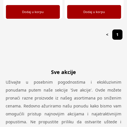
Dodaj u korpu
Dodaj u korpu
<
1
Sve akcije
Uživajte u posebnim pogodnostima i ekskluzivnim
ponudama putem naše sekcije 'Sve akcije'. Ovde možete
pronaći razne proizvode iz našeg asortimana po sniženim
cenama. Redovno ažuriramo našu ponudu kako bismo vam
omogućili pristup najnovijim akcijama i najatraktivnijim
popustima. Ne propustite priliku da ostvarite uštede i