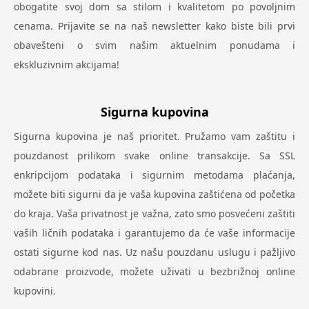
obogatite svoj dom sa stilom i kvalitetom po povoljnim
cenama. Prijavite se na naš newsletter kako biste bili prvi
obavešteni o svim našim aktuelnim ponudama i
ekskluzivnim akcijama!
Sigurna kupovina
Sigurna kupovina je naš prioritet. Pružamo vam zaštitu i
pouzdanost prilikom svake online transakcije. Sa SSL
enkripcijom podataka i sigurnim metodama plaćanja,
možete biti sigurni da je vaša kupovina zaštićena od početka
do kraja. Vaša privatnost je važna, zato smo posvećeni zaštiti
vaših ličnih podataka i garantujemo da će vaše informacije
ostati sigurne kod nas. Uz našu pouzdanu uslugu i pažljivo
odabrane proizvode, možete uživati u bezbrižnoj online
kupovini.