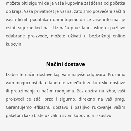
možete biti sigurni da je vaša kupovina zaštićena od početka
do kraja. Vaša privatnost je važna, zato smo posvećeni zaštiti
vaših ličnih podataka i garantujemo da će vaše informacije
ostati sigurne kod nas. Uz našu pouzdanu uslugu i pažljivo
odabrane proizvode, možete uživati u bezbrižnoj online
kupovini.
Načini dostave
Izaberite način dostave koji vam najviše odgovara. Pružamo
vam mogućnost da odaberete između brze kurirske dostave
ili preuzimanja u našim radnjama. Bez obzira na izbor, vaši
proizvodi će stići brzo i sigurno, direktno na vaš prag.
Garantujemo efikasnu dostavu i pažljivo rukovanje vašim
paketom kako biste uživali u svom kupovnom iskustvu.