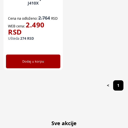
J410X
2.764
Cena na odloženo:
RSD
2.490
WEB cena:
RSD
Ušteda
274
RSD
Dodaj u korpu
<
1
Sve akcije