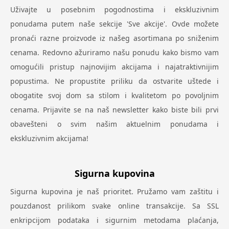
Uživajte u posebnim pogodnostima i ekskluzivnim
ponudama putem naše sekcije 'Sve akcije'. Ovde možete
pronaći razne proizvode iz našeg asortimana po sniženim
cenama. Redovno ažuriramo našu ponudu kako bismo vam
omogućili pristup najnovijim akcijama i najatraktivnijim
popustima. Ne propustite priliku da ostvarite uštede i
obogatite svoj dom sa stilom i kvalitetom po povoljnim
cenama. Prijavite se na naš newsletter kako biste bili prvi
obavešteni o svim našim aktuelnim ponudama i
ekskluzivnim akcijama!
Sigurna kupovina
Sigurna kupovina je naš prioritet. Pružamo vam zaštitu i
pouzdanost prilikom svake online transakcije. Sa SSL
enkripcijom podataka i sigurnim metodama plaćanja,