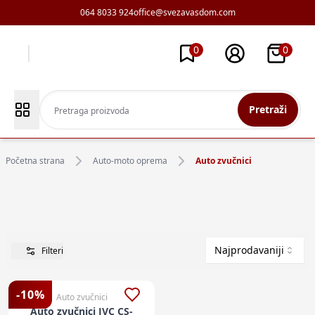
064 8033 924
office@svezavasdom.com
0
0
Pretraži
Početna strana
Auto-moto oprema
Auto zvučnici
Najprodavaniji
Filteri
-
10
%
Auto zvučnici
Auto zvučnici JVC CS-