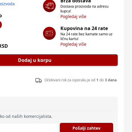
Brza dostava
roizvoda
Dostava proizvoda na adresu
kupca!
D
Pogledaj više
D
Kupovina na 24 rate
Na 24 rate bez kamate samo uz
ličnu kartu!
Pogledaj više
RSD
Dodaj u korpu
Očekivani rok za isporuku je od
1
do
3 dana
eko od naših komercijalista.
Pošalji zahtev