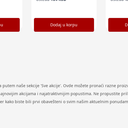
pu
Dodaj u korpu
D
putem naše sekcije 'Sve akcije'. Ovde možete pronaći razne proi
ovijim akcijama i najatraktivnijim popustima. Ne propustite prilik
ter kako biste bili prvi obavešteni o svim našim aktuelnim ponudam