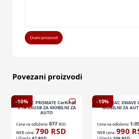
Oceni proizvod
Povezani proizvodi
-
10
%
-
10
%
PUNJAC PROMATE CarKit-M
PUNJAC XWAVE 
3.1A 2XUSB ZA MOBILNI ZA
MOBILNI ZA AUT
AUTO
877
1.0
Cena na odloženo:
RSD
Cena na odloženo:
790
RSD
990
R
WEB cena:
WEB cena:
Ušteda
87
RSD
Ušteda
109
RSD