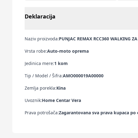
Deklaracija
Naziv proizvoda:
PUNJAC REMAX RCC360 WALKING ZA
Vrsta robe:
Auto-moto oprema
Jedinica mere:
1 kom
Tip / Model / Šifra:
AMO000019A00000
Zemlja porekla:
Kina
Uvoznik:
Home Centar Vera
Prava potrošača:
Zagarantovana sva prava kupaca po o