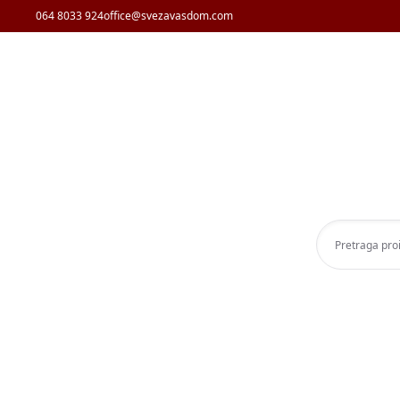
064 8033 924
office@svezavasdom.com