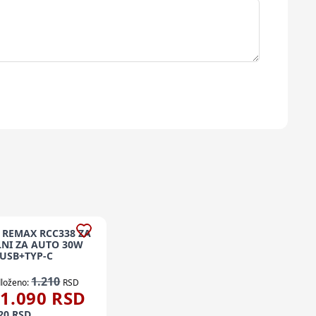
 REMAX RCC338 ZA
NI ZA AUTO 30W
USB+TYP-C
1.210
loženo:
RSD
1.090
RSD
20
RSD