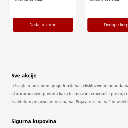
Dodaj u korpu
Dodaj u kor
Sve akcije
Uživajte u posebnim pogodnostima i ekskluzivnim ponudama 
ažuriramo našu ponudu kako bismo vam omogućili pristup najn
kvalitetom po povoljnim cenama. Prijavite se na naš newslet
Sigurna kupovina