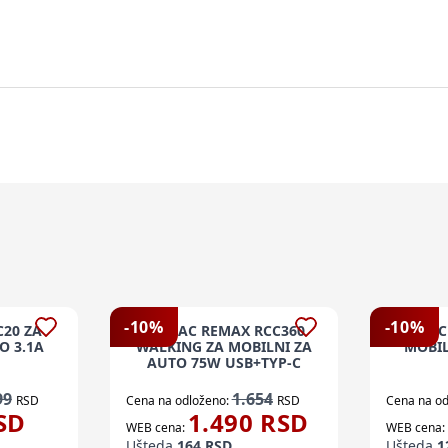
-
10
%
-
10
%
C20 ZA
PUNJAC REMAX RCC360
PUNJAC
O 3.1A
WALKING ZA MOBILNI ZA
MOBIL
AUTO 75W USB+TYP-C
99
1.654
RSD
Cena na odloženo:
RSD
Cena na od
SD
1.490
RSD
WEB cena:
WEB cena:
Ušteda
164
RSD
Ušteda
1