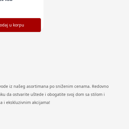
odaj u korpu
zvode iz našeg asortimana po sniženim cenama. Redovno
u da ostvarite uštede i obogatite svoj dom sa stilom i
a i ekskluzivnim akcijama!