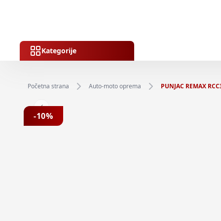
Kategorije
Početna strana
Auto-moto oprema
PUNJAC REMAX RCC
Previous slide
-
10
%