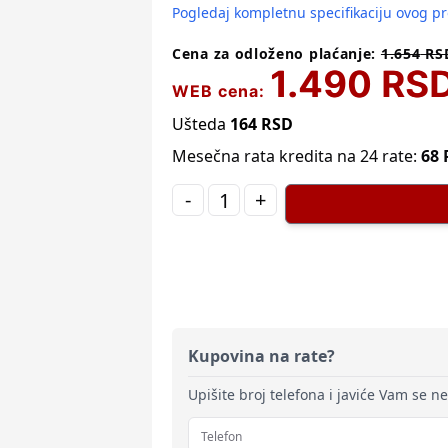
Pogledaj kompletnu specifikaciju ovog p
Cena za odloženo plaćanje:
1.654
RS
1.490
RS
WEB cena:
Ušteda
164
RSD
Mesečna rata kredita na 24 rate:
68
-
+
Kupovina na rate?
Upišite broj telefona i javiće Vam se n