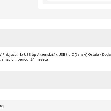
Priključci: 1x USB tip A (ženski),1x USB tip C (ženski) Ostalo - Dod
eklamacioni period: 24 meseca
kg