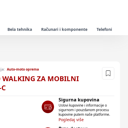
Bela tehnika
Računari i komponente
Telefoni
ja:
Auto-moto oprema
 WALKING ZA MOBILNI
-C
Sigurna kupovina
Uslovi kupovine i informacije o
sigurnom i pouzdanom procesu
kupovine putem naše platforme.
Pogledaj više