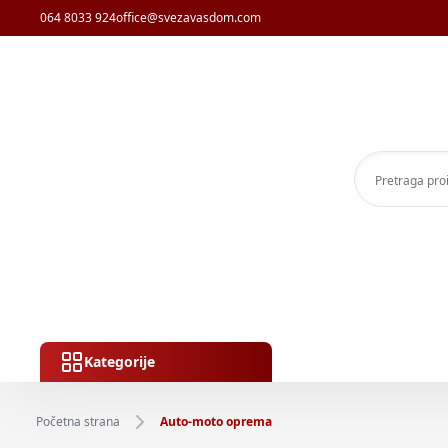
064 8033 924
office@svezavasdom.com
Kategorije
Početna strana
Auto-moto oprema