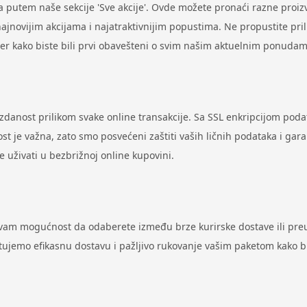
putem naše sekcije 'Sve akcije'. Ovde možete pronaći razne proi
ovijim akcijama i najatraktivnijim popustima. Ne propustite prilik
ter kako biste bili prvi obavešteni o svim našim aktuelnim ponudam
uzdanost prilikom svake online transakcije. Sa SSL enkripcijom pod
st je važna, zato smo posvećeni zaštiti vaših ličnih podataka i gar
uživati u bezbrižnoj online kupovini.
 vam mogućnost da odaberete između brze kurirske dostave ili preu
antujemo efikasnu dostavu i pažljivo rukovanje vašim paketom kako 