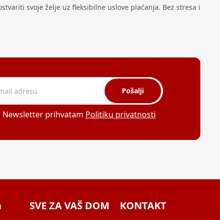
variti svoje želje uz fleksibilne uslove plaćanja. Bez stresa i
Pošalji
a Newsletter prihvatam
Politiku privatnosti
a
SVE ZA VAŠ DOM
KONTAKT