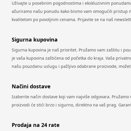
Uživajte u posebnim pogodnostima i ekskluzivnim ponudama 
ažuriramo našu ponudu kako bismo vam omogućili pristup najn
kvalitetom po povoljnim cenama. Prijavite se na naš newslet
Sigurna kupovina
Sigurna kupovina je naš prioritet. Pružamo vam zaštitu i po
je vaša kupovina zaštićena od početka do kraja. Vaša privatno
našu pouzdanu uslugu i pažljivo odabrane proizvode, možete 
Načini dostave
Izaberite način dostave koji vam najviše odgovara. Pružamo
proizvodi će stići brzo i sigurno, direktno na vaš prag. Gar
Prodaja na 24 rate