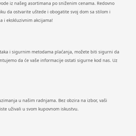
zvode iz našeg asortimana po sniženim cenama. Redovno
u da ostvarite uštede i obogatite svoj dom sa stilom i
a i ekskluzivnim akcijama!
ataka i sigurnim metodama plaćanja, možete biti sigurni da
antujemo da će vaše informacije ostati sigurne kod nas. Uz
zimanja u našim radnjama. Bez obzira na izbor, vaši
biste uživali u svom kupovnom iskustvu.