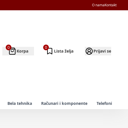
O nama
Kontakt
0
0
Korpa
Lista želja
Prijavi se
Bela tehnika
Računari i komponente
Telefoni