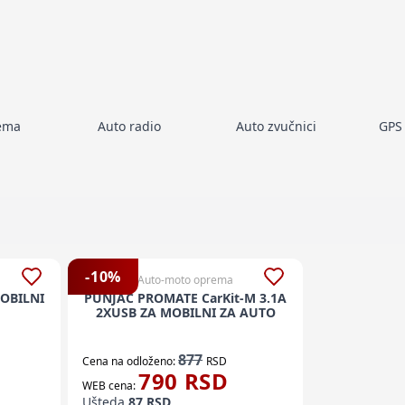
ema
Auto radio
Auto zvučnici
GPS 
a
-
10
%
Auto-moto oprema
OBILNI
PUNJAC PROMATE CarKit-M 3.1A
2XUSB ZA MOBILNI ZA AUTO
877
Cena na odloženo:
RSD
790
RSD
WEB cena:
Ušteda
87
RSD