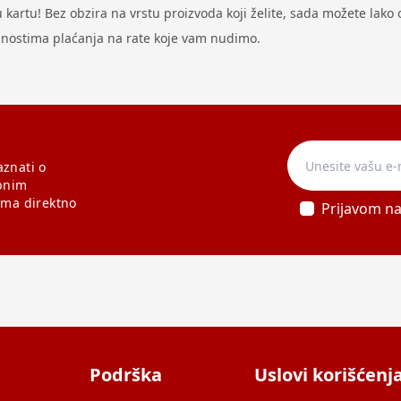
artu! Bez obzira na vrstu proizvoda koji želite, sada možete lako ost
odnostima plaćanja na rate koje vam nudimo.
aznati o
bnim
ama direktno
Prijavom n
Podrška
Uslovi korišćenj