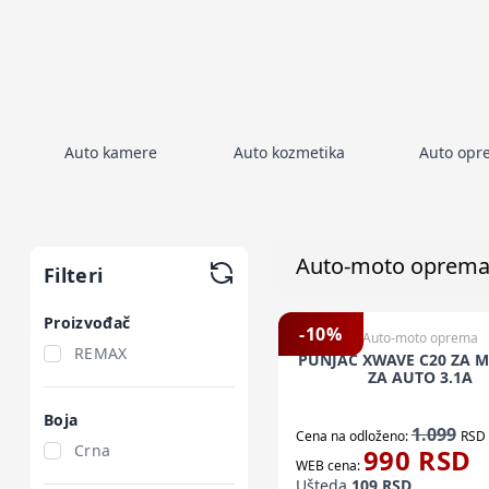
Auto kamere
Auto kozmetika
Auto opr
Auto-moto oprem
Filteri
Proizvođač
-
10
%
Auto-moto oprema
REMAX
PUNJAC XWAVE C20 ZA M
ZA AUTO 3.1A
Boja
1.099
Cena na odloženo:
RSD
Crna
990
RSD
WEB cena:
Ušteda
109
RSD