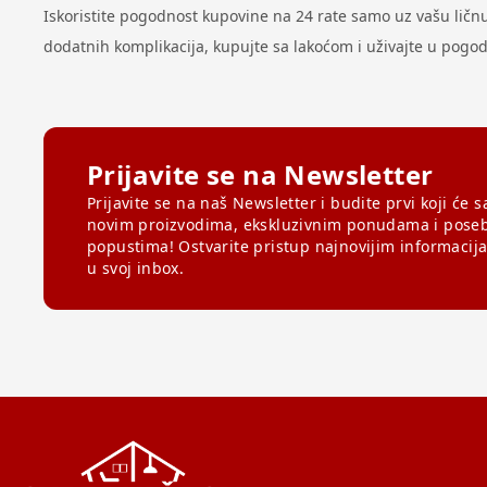
Iskoristite pogodnost kupovine na 24 rate samo uz vašu ličnu k
dodatnih komplikacija, kupujte sa lakoćom i uživajte u pog
Prijavite se na Newsletter
Prijavite se na naš Newsletter i budite prvi koji će s
novim proizvodima, ekskluzivnim ponudama i pose
popustima! Ostvarite pristup najnovijim informacij
u svoj inbox.