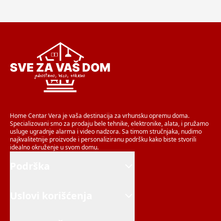
Home Centar Vera je vaša destinacija za vrhunsku opremu doma.
Specializovani smo za prodaju bele tehnike, elektronike, alata, i pružamo
usluge ugradnje alarma i video nadzora. Sa timom stručnjaka, nudimo
najkvalitetnije proizvode i personaliziranu podršku kako biste stvorili
idealno okruženje u svom domu.
Podrška
Uslovi korišćenja