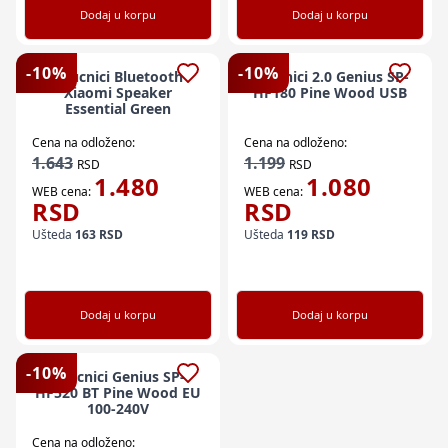
Dodaj u korpu
Dodaj u korpu
-
10
%
-
10
%
Zvucnici Bluetooth
Zvucnici 2.0 Genius SP-
Xiaomi Speaker
HF180 Pine Wood USB
Essential Green
Cena na odloženo:
Cena na odloženo:
1.643
1.199
RSD
RSD
1.480
1.080
WEB cena:
WEB cena:
RSD
RSD
Ušteda
163
RSD
Ušteda
119
RSD
Dodaj u korpu
Dodaj u korpu
-
10
%
Zvucnici Genius SP-
HF520 BT Pine Wood EU
100-240V
Cena na odloženo: