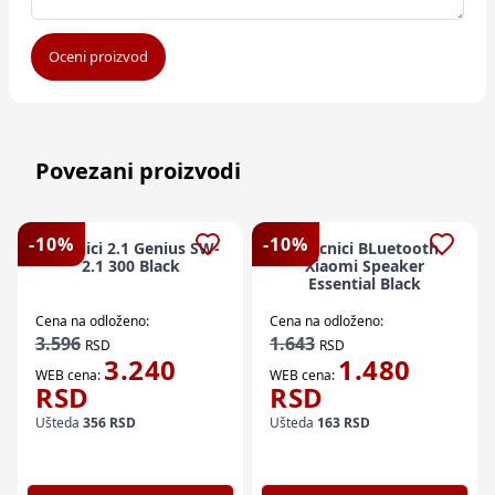
Oceni proizvod
Povezani proizvodi
-
10
%
-
10
%
Zvucnici 2.1 Genius SW-
Zvucnici BLuetooth
2.1 300 Black
Xiaomi Speaker
Essential Black
Cena na odloženo:
Cena na odloženo:
3.596
1.643
RSD
RSD
3.240
1.480
WEB cena:
WEB cena:
RSD
RSD
Ušteda
356
RSD
Ušteda
163
RSD