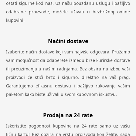
ostati sigurne kod nas. Uz našu pouzdanu uslugu i pažljivo
odabrane proizvode, možete uživati u bezbrižnoj online
kupovini.
Načini dostave
Izaberite način dostave koji vam najviše odgovara. Pružamo
vam mogućnost da odaberete između brze kurirske dostave
ili preuzimanja u našim radnjama. Bez obzira na izbor, vaši
proizvodi će stići brzo i sigurno, direktno na vaš prag.
Garantujemo efikasnu dostavu i pažljivo rukovanje vašim
paketom kako biste uživali u svom kupovnom iskustvu.
Prodaja na 24 rate
Iskoristite pogodnost kupovine na 24 rate samo uz vašu
ličnu kartu! Bez obzira na vrstu proizvoda koji želite, sada