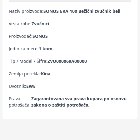
Naziv proizvoda:
SONOS ERA 100 Bežični zvučnik beli
Vrsta robe:
Zvučnici
Proizvođač:
SONOS
Jedinica mere:
1 kom
Tip / Model / Šifra:
ZVU000069A00000
Zemlja porekla:
Kina
Uvoznik:
EWE
Prava
Zagarantovana sva prava kupaca po osnovu
potrošača:
zakona o zaštiti potrošača.