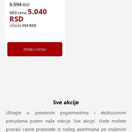
5.594
RSD
5.040
WEB cena:
RSD
Ušteda
554
RSD
Dodaj u korpu
Sve akcije
Uživajte u posebnim pogodnostima i ekskluzivnim
ponudama putem naše sekcije 'Sve akcije'. Ovde možete
pronaći razne proizvode iz našeg asortimana po sniženim