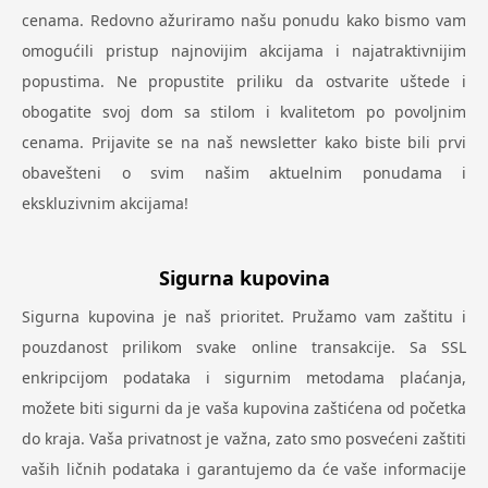
cenama. Redovno ažuriramo našu ponudu kako bismo vam
omogućili pristup najnovijim akcijama i najatraktivnijim
popustima. Ne propustite priliku da ostvarite uštede i
obogatite svoj dom sa stilom i kvalitetom po povoljnim
cenama. Prijavite se na naš newsletter kako biste bili prvi
obavešteni o svim našim aktuelnim ponudama i
ekskluzivnim akcijama!
Sigurna kupovina
Sigurna kupovina je naš prioritet. Pružamo vam zaštitu i
pouzdanost prilikom svake online transakcije. Sa SSL
enkripcijom podataka i sigurnim metodama plaćanja,
možete biti sigurni da je vaša kupovina zaštićena od početka
do kraja. Vaša privatnost je važna, zato smo posvećeni zaštiti
vaših ličnih podataka i garantujemo da će vaše informacije