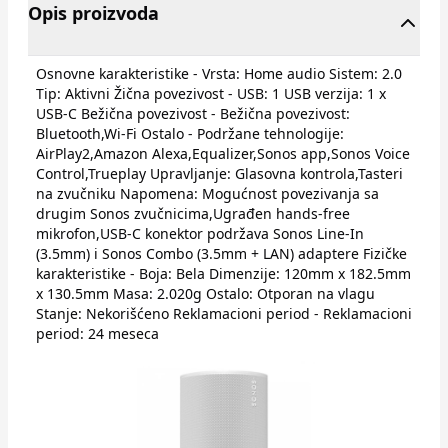
Opis proizvoda
Osnovne karakteristike - Vrsta: Home audio Sistem: 2.0
Tip: Aktivni Žična povezivost - USB: 1 USB verzija: 1 x
USB-C Bežična povezivost - Bežična povezivost:
Bluetooth,Wi-Fi Ostalo - Podržane tehnologije:
AirPlay2,Amazon Alexa,Equalizer,Sonos app,Sonos Voice
Control,Trueplay Upravljanje: Glasovna kontrola,Tasteri
na zvučniku Napomena: Mogućnost povezivanja sa
drugim Sonos zvučnicima,Ugrađen hands-free
mikrofon,USB-C konektor podržava Sonos Line-In
(3.5mm) i Sonos Combo (3.5mm + LAN) adaptere Fizičke
karakteristike - Boja: Bela Dimenzije: 120mm x 182.5mm
x 130.5mm Masa: 2.020g Ostalo: Otporan na vlagu
Stanje: Nekorišćeno Reklamacioni period - Reklamacioni
period: 24 meseca