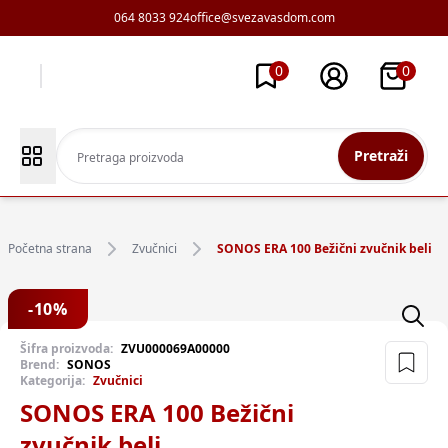
064 8033 924
office@svezavasdom.com
0
0
Pretraži
Početna strana
Zvučnici
SONOS ERA 100 Bežični zvučnik beli
-
10
%
Šifra proizvoda:
ZVU000069A00000
Brend:
SONOS
Kategorija:
Zvučnici
SONOS ERA 100 Bežični
zvučnik beli