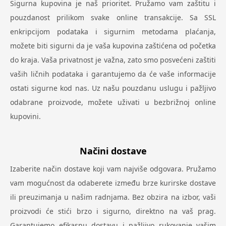
Sigurna kupovina je naš prioritet. Pružamo vam zaštitu i
pouzdanost prilikom svake online transakcije. Sa SSL
enkripcijom podataka i sigurnim metodama plaćanja,
možete biti sigurni da je vaša kupovina zaštićena od početka
do kraja. Vaša privatnost je važna, zato smo posvećeni zaštiti
vaših ličnih podataka i garantujemo da će vaše informacije
ostati sigurne kod nas. Uz našu pouzdanu uslugu i pažljivo
odabrane proizvode, možete uživati u bezbrižnoj online
kupovini.
Načini dostave
Izaberite način dostave koji vam najviše odgovara. Pružamo
vam mogućnost da odaberete između brze kurirske dostave
ili preuzimanja u našim radnjama. Bez obzira na izbor, vaši
proizvodi će stići brzo i sigurno, direktno na vaš prag.
Garantujemo efikasnu dostavu i pažljivo rukovanje vašim