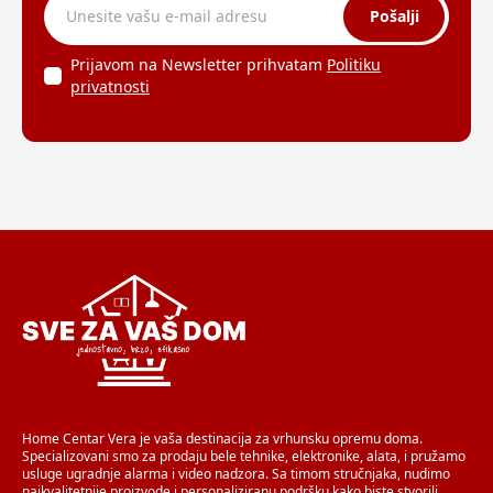
Pošalji
Prijavom na Newsletter prihvatam
Politiku
privatnosti
Home Centar Vera je vaša destinacija za vrhunsku opremu doma.
Specializovani smo za prodaju bele tehnike, elektronike, alata, i pružamo
usluge ugradnje alarma i video nadzora. Sa timom stručnjaka, nudimo
najkvalitetnije proizvode i personaliziranu podršku kako biste stvorili