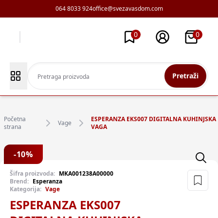
064 8033 924
office@svezavasdom.com
0
0
Pretraži
Početna
ESPERANZA EKS007 DIGITALNA KUHINJSKA
Vage
strana
VAGA
-
10
%
Šifra proizvoda:
MKA001238A00000
Brend:
Esperanza
Kategorija:
Vage
ESPERANZA EKS007