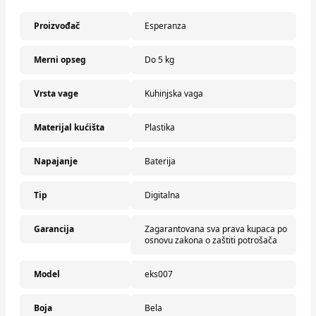
Proizvođač
Esperanza
Merni opseg
Do 5 kg
Vrsta vage
Kuhinjska vaga
Materijal kućišta
Plastika
Napajanje
Baterija
Tip
Digitalna
Garancija
Zagarantovana sva prava kupaca po
osnovu zakona o zaštiti potrošača
Model
eks007
Boja
Bela