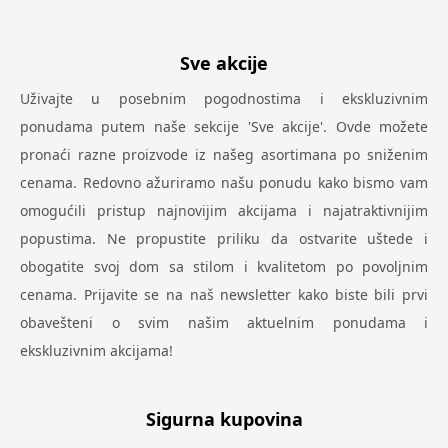
Sve akcije
Uživajte u posebnim pogodnostima i ekskluzivnim
ponudama putem naše sekcije 'Sve akcije'. Ovde možete
pronaći razne proizvode iz našeg asortimana po sniženim
cenama. Redovno ažuriramo našu ponudu kako bismo vam
omogućili pristup najnovijim akcijama i najatraktivnijim
popustima. Ne propustite priliku da ostvarite uštede i
obogatite svoj dom sa stilom i kvalitetom po povoljnim
cenama. Prijavite se na naš newsletter kako biste bili prvi
obavešteni o svim našim aktuelnim ponudama i
ekskluzivnim akcijama!
Sigurna kupovina