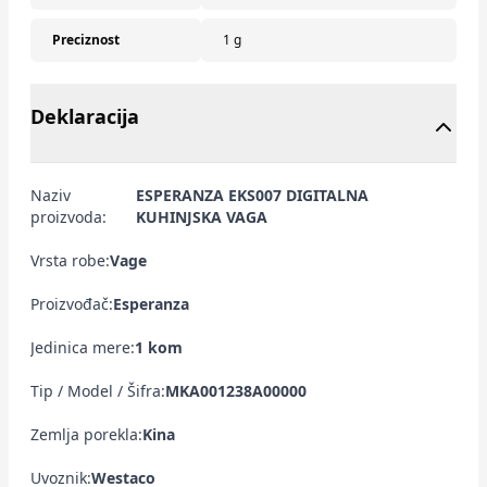
Preciznost
1 g
Deklaracija
Naziv
ESPERANZA EKS007 DIGITALNA
proizvoda:
KUHINJSKA VAGA
Vrsta robe:
Vage
Proizvođač:
Esperanza
Jedinica mere:
1 kom
Tip / Model / Šifra:
MKA001238A00000
Zemlja porekla:
Kina
Uvoznik:
Westaco