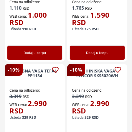
Cena na odloženo:
Cena na odloženo:
1.110
1.765
RSD
RSD
1.000
1.590
WEB cena:
WEB cena:
RSD
RSD
Ušteda
110
RSD
Ušteda
175
RSD
Dodaj u korpu
Dodaj u korpu
-
10
%
-
10
%
TELESNA VAGA TEFAL
KUHINJSKA VAGA
PP1134
SENCOR SKS5020WH
Cena na odloženo:
Cena na odloženo:
3.319
3.319
RSD
RSD
2.990
2.990
WEB cena:
WEB cena:
RSD
RSD
Ušteda
329
RSD
Ušteda
329
RSD