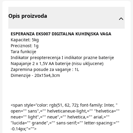
Opis proizvoda
ESPERANZA EKS007 DIGITALNA KUHINJSKA VAGA
Kapacitet: 5kg
Preciznost: 1g
Tara funkcije
Indikator preopterecenja I indikator prazne baterije
Napajanje 2 x 1,5V AA baterije (nisu ukljucene)
Zapremina posude za vaganje : 1L
Dimenzije - 20x15x4,3cm
<span style="color: rgb(51, 62, 72); font-family: Inter, "
open="" sans",="" helveticaneue-light,="" "helvetica=""
neue="" light",="" neue",="" helvetica,="" arial,=""
"lucida="" grande",="" sans-serif;="" letter-spacing:=""
-0.14px;"="">