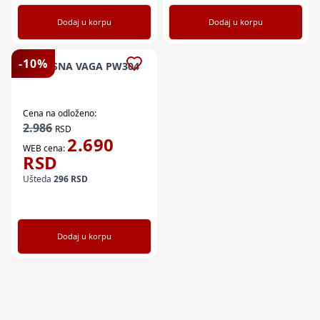
Dodaj u korpu
Dodaj u korpu
-
10
%
TELESNA VAGA PW304
Cena na odloženo:
2.986
RSD
2.690
WEB cena:
RSD
Ušteda
296
RSD
Dodaj u korpu