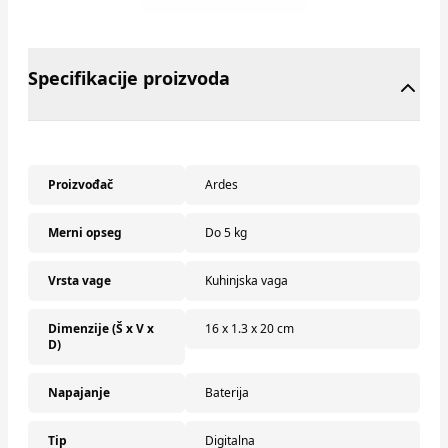
Specifikacije proizvoda
Proizvođač
Ardes
Merni opseg
Do 5 kg
Vrsta vage
Kuhinjska vaga
Dimenzije (Š x V x
16 x 1.3 x 20 cm
D)
Napajanje
Baterija
Tip
Digitalna