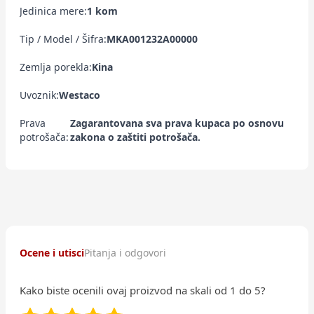
Jedinica mere:
1 kom
Tip / Model / Šifra:
MKA001232A00000
Zemlja porekla:
Kina
Uvoznik:
Westaco
Prava
Zagarantovana sva prava kupaca po osnovu
potrošača:
zakona o zaštiti potrošača.
Ocene i utisci
Pitanja i odgovori
Kako biste ocenili ovaj proizvod na skali od 1 do 5?