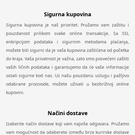
Sigurna kupovina
Sigurna kupovina je naš prioritet. Pružamo vam zaštitu i
pouzdanost prilikom svake online transakcije. Sa SSL
enkripcijom podataka i sigurnim metodama plaćanja,
možete biti sigurni da je vaša kupovina zaštićena od početka
do kraja. Vaša privatnost je važna, zato smo posvećeni zaštiti
vaših ličnih podataka i garantujemo da će vaše informacije
ostati sigurne kod nas. Uz našu pouzdanu uslugu i pažljivo
odabrane proizvode, možete uživati u bezbrižnoj online
kupovini.
Načini dostave
Izaberite način dostave koji vam najviše odgovara. Pružamo
vam mogućnost da odaberete između brze kurirske dostave