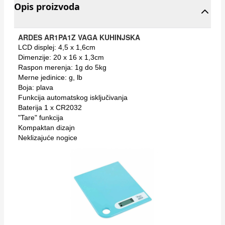
Opis proizvoda
ARDES AR1PA1Z VAGA KUHINJSKA
LCD displej: 4,5 x 1,6cm
Dimenzije: 20 x 16 x 1,3cm
Raspon merenja: 1g do 5kg
Merne jedinice: g, lb
Boja: plava
Funkcija automatskog isključivanja
Baterija 1 x CR2032
"Tare" funkcija
Kompaktan dizajn
Neklizajuće nogice