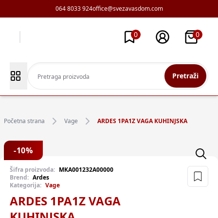
064 8033 924
office@svezavasdom.com
0
0
Pretraži
Početna strana
Vage
ARDES 1PA1Z VAGA KUHINJSKA
-
10
%
Šifra proizvoda:
MKA001232A00000
Brend:
Ardes
Kategorija:
Vage
ARDES 1PA1Z VAGA
KUHINJSKA