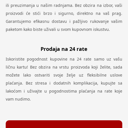
ili preuzimanja u našim radnjama. Bez obzira na izbor, vaši
proizvodi će stići brzo i sigurno, direktno na vaš prag.
Garantujemo efikasnu dostavu i pažljivo rukovanje vašim
paketom kako biste uživali u svom kupovnom iskustvu.
Prodaja na 24 rate
Iskoristite pogodnost kupovine na 24 rate samo uz vašu
ličnu kartu! Bez obzira na vrstu proizvoda koji želite, sada
možete lako ostvariti svoje želje uz fleksibilne uslove
plaćanja. Bez stresa i dodatnih komplikacija, kupujte sa
lakoćom i uživajte u pogodnostima plaćanja na rate koje
vam nudimo.