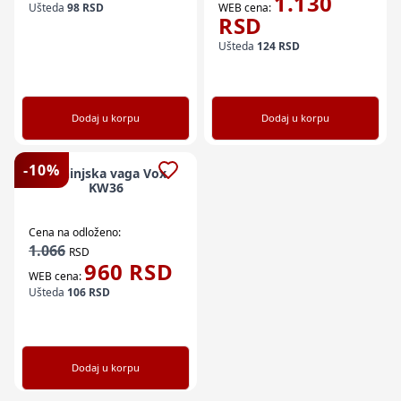
1.130
Ušteda
98
RSD
WEB cena:
RSD
Ušteda
124
RSD
Dodaj u korpu
Dodaj u korpu
-
10
%
Kuhinjska vaga Vox
KW36
Cena na odloženo:
1.066
RSD
960
RSD
WEB cena:
Ušteda
106
RSD
Dodaj u korpu