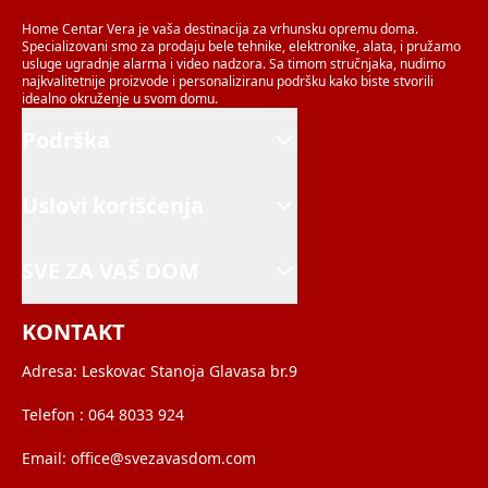
Home Centar Vera je vaša destinacija za vrhunsku opremu doma.
Specializovani smo za prodaju bele tehnike, elektronike, alata, i pružamo
usluge ugradnje alarma i video nadzora. Sa timom stručnjaka, nudimo
najkvalitetnije proizvode i personaliziranu podršku kako biste stvorili
idealno okruženje u svom domu.
Podrška
Uslovi korišćenja
SVE ZA VAŠ DOM
KONTAKT
Adresa:
Leskovac Stanoja Glavasa br.9
Telefon :
064 8033 924
Email:
office@svezavasdom.com