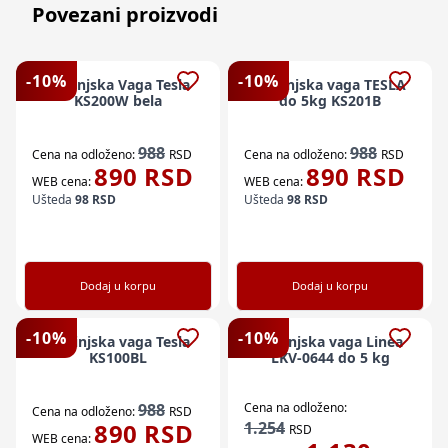
Povezani proizvodi
-
10
%
-
10
%
Kuhinjska Vaga Tesla
Kuhinjska vaga TESLA
KS200W bela
do 5kg KS201B
988
988
Cena na odloženo:
RSD
Cena na odloženo:
RSD
890
RSD
890
RSD
WEB cena:
WEB cena:
Ušteda
98
RSD
Ušteda
98
RSD
Dodaj u korpu
Dodaj u korpu
-
10
%
-
10
%
Kuhinjska vaga Tesla
Kuhinjska vaga Linea
KS100BL
LKV-0644 do 5 kg
988
Cena na odloženo:
Cena na odloženo:
RSD
890
RSD
1.254
RSD
WEB cena: