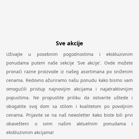
Sve akcije
Uživajte u posebnim pogodnostima i ekskluzivnim
ponudama putem naše sekcije 'Sve akcije'. Ovde možete
pronaći razne proizvode iz našeg asortimana po sniženim
cenama. Redovno ažuriramo našu ponudu kako bismo vam
omogućili pristup najnovijim akcijama i najatraktivnijim
popustima. Ne propustite priliku da ostvarite uštede i
obogatite svoj dom sa stilom i kvalitetom po povoljnim
cenama. Prijavite se na naš newsletter kako biste bili prvi
obavešteni o svim našim aktuelnim ponudama i
ekskluzivnim akcijama!