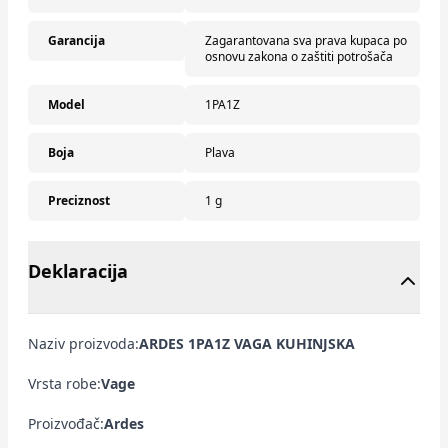
Garancija
Zagarantovana sva prava kupaca po
osnovu zakona o zaštiti potrošača
Model
1PA1Z
Boja
Plava
Preciznost
1 g
Deklaracija
Naziv proizvoda:
ARDES 1PA1Z VAGA KUHINJSKA
Vrsta robe:
Vage
Proizvođač:
Ardes