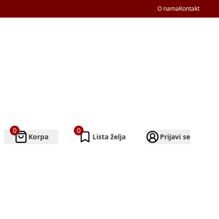
O nama
Kontakt
0
0
Korpa
Lista želja
Prijavi se