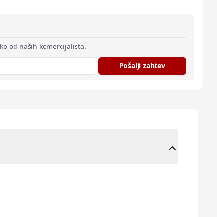
eko od naših komercijalista.
Pošalji zahtev