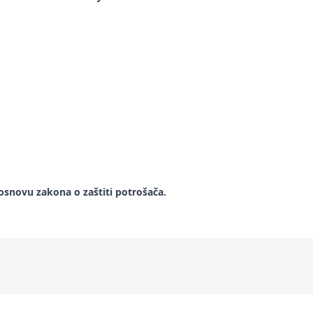
snovu zakona o zaštiti potrošača.