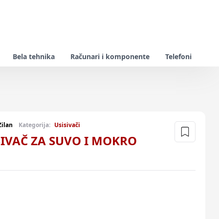
Bela tehnika
Računari i komponente
Telefoni
Zilan
Kategorija:
Usisivači
SIVAČ ZA SUVO I MOKRO