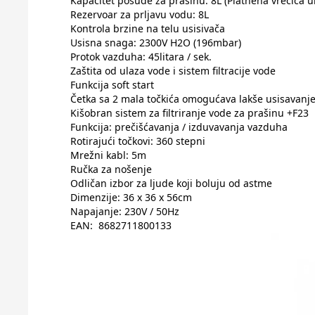
Kapacitet posude za prašinu: 8L (Platnena vrećica 
Rezervoar za prljavu vodu: 8L
Kontrola brzine na telu usisivača
Usisna snaga: 2300V H2O (196mbar)
Protok vazduha: 45litara / sek.
Zaštita od ulaza vode i sistem filtracije vode
Funkcija soft start
Četka sa 2 mala točkića omogućava lakše usisavanje
Kišobran sistem za filtriranje vode za prašinu +F23
Funkcija: prečišćavanja / izduvavanja vazduha
Rotirajući točkovi: 360 stepni
Mrežni kabl: 5m
Ručka za nošenje
Odličan izbor za ljude koji boluju od astme
Dimenzije: 36 x 36 x 56cm
Napajanje: 230V / 50Hz
EAN: 8682711800133