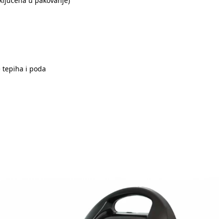
uključena u pakovanje)
 tepiha i poda