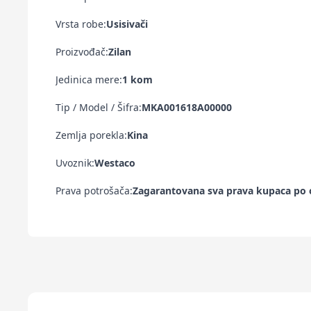
Vrsta robe:
Usisivači
Proizvođač:
Zilan
Jedinica mere:
1 kom
Tip / Model / Šifra:
MKA001618A00000
Zemlja porekla:
Kina
Uvoznik:
Westaco
Prava potrošača:
Zagarantovana sva prava kupaca po o