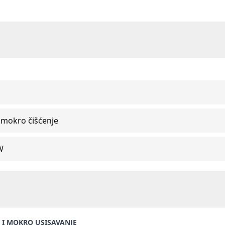
 mokro čišćenje
W
O I MOKRO USISAVANJE