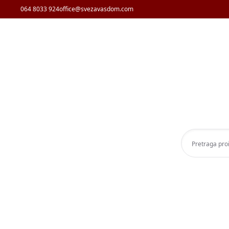
064 8033 924
office@svezavasdom.com