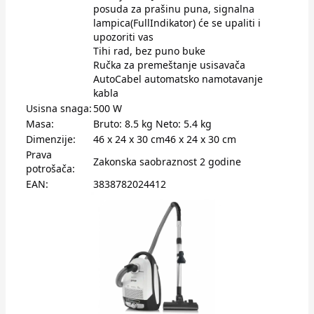
posuda za prašinu puna, signalna
lampica(FullIndikator) će se upaliti i
upozoriti vas
Tihi rad, bez puno buke
Ručka za premeštanje usisavača
AutoCabel automatsko namotavanje
kabla
Usisna snaga:
500 W
Masa:
Bruto: 8.5 kg Neto: 5.4 kg
Dimenzije:
46 x 24 x 30 cm46 x 24 x 30 cm
Prava
Zakonska saobraznost 2 godine
potrošača:
EAN:
3838782024412