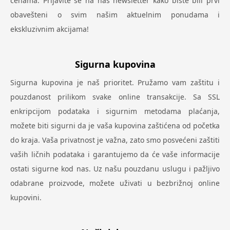
cenama. Prijavite se na naš newsletter kako biste bili prvi
obavešteni o svim našim aktuelnim ponudama i
ekskluzivnim akcijama!
Sigurna kupovina
Sigurna kupovina je naš prioritet. Pružamo vam zaštitu i
pouzdanost prilikom svake online transakcije. Sa SSL
enkripcijom podataka i sigurnim metodama plaćanja,
možete biti sigurni da je vaša kupovina zaštićena od početka
do kraja. Vaša privatnost je važna, zato smo posvećeni zaštiti
vaših ličnih podataka i garantujemo da će vaše informacije
ostati sigurne kod nas. Uz našu pouzdanu uslugu i pažljivo
odabrane proizvode, možete uživati u bezbrižnoj online
kupovini.