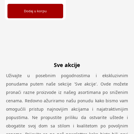
Dodaj u korpu
Sve akcije
Uživajte u posebnim pogodnostima i ekskluzivnim
ponudama putem naše sekcije 'Sve akcije'. Ovde možete
pronaći razne proizvode iz našeg asortimana po sniženim
cenama. Redovno ažuriramo našu ponudu kako bismo vam
omogućili pristup najnovijim akcijama i najatraktivnijim
popustima. Ne propustite priliku da ostvarite uštede i
obogatite svoj dom sa stilom i kvalitetom po povoljnim