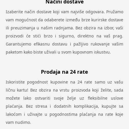
Načini dostave
Izaberite način dostave koji vam najviše odgovara. Pružamo
vam mogućnost da odaberete između brze kurirske dostave
ili preuzimanja u našim radnjama. Bez obzira na izbor, vaši
proizvodi će stići brzo i sigurno, direktno na vaš prag.
Garantujemo efikasnu dostavu i pažljivo rukovanje vašim
paketom kako biste uživali u svom kupovnom iskustvu.
Prodaja na 24 rate
Iskoristite pogodnost kupovine na 24 rate samo uz vašu
ličnu kartu! Bez obzira na vrstu proizvoda koji želite, sada
možete lako ostvariti svoje želje uz fleksibilne uslove
plaćanja. Bez stresa i dodatnih komplikacija, kupujte sa
lakoćom i uživajte u pogodnostima plaćanja na rate koje
vam nudimo.