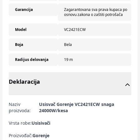
Garancija
Zagarantovana sva prava kupaca po
osnovu zakona o zaštiti potrošača
Model
VC2421ECW
Boja
Bela
Radijus delovanja
19 m
Deklaracija
Naziv
Usisvač Gorenje VC2421ECW snaga
proizvoda:
24000W/kesa
Vrsta robe:
Usisivači
Proizvođač:
Gorenje