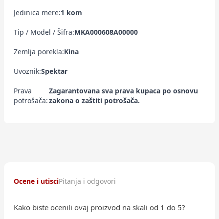
Jedinica mere:
1 kom
Tip / Model / Šifra:
MKA000608A00000
Zemlja porekla:
Kina
Uvoznik:
Spektar
Prava
Zagarantovana sva prava kupaca po osnovu
potrošača:
zakona o zaštiti potrošača.
Ocene i utisci
Pitanja i odgovori
Kako biste ocenili ovaj proizvod na skali od 1 do 5?