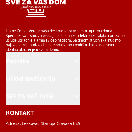
Home Centar Vera je vaša destinacija za vrhunsku opremu doma.
Specializovani smo za prodaju bele tehnike, elektronike, alata, i pružamo
usluge ugradnje alarma i video nadzora. Sa timom stručnjaka, nudimo
najkvalitetnije proizvode i personaliziranu podršku kako biste stvorili
idealno okruženje u svom domu.
Podrška
Uslovi korišćenja
SVE ZA VAŠ DOM
KONTAKT
Adresa:
Leskovac Stanoja Glavasa br.9