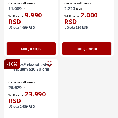
Cena na odloženo:
Cena na odloženo:
11.089
2.220
RSD
RSD
9.990
2.000
WEB cena:
WEB cena:
RSD
RSD
Ušteda
1.099
RSD
Ušteda
220
RSD
Dodaj u korpu
Dodaj u korpu
-
10
%
Usisivač Xiaomi Robot
Vacuum S20 EU crni
Cena na odloženo:
26.629
RSD
23.990
WEB cena:
RSD
Ušteda
2.639
RSD