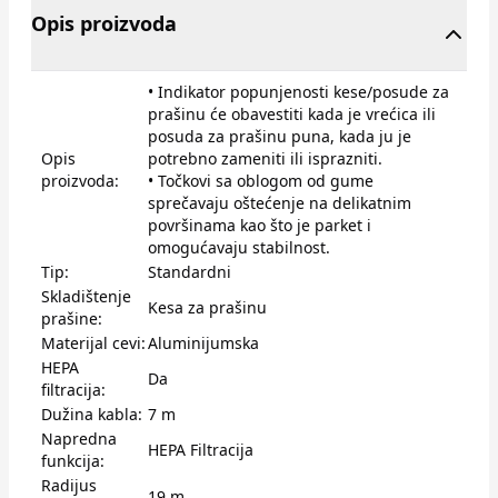
Opis proizvoda
• Indikator popunjenosti kese/posude za
prašinu će obavestiti kada je vrećica ili
posuda za prašinu puna, kada ju je
Opis
potrebno zameniti ili isprazniti.
proizvoda:
• Točkovi sa oblogom od gume
sprečavaju oštećenje na delikatnim
površinama kao što je parket i
omogućavaju stabilnost.
Tip:
Standardni
Skladištenje
Kesa za prašinu
prašine:
Materijal cevi:
Aluminijumska
HEPA
Da
filtracija:
Dužina kabla:
7 m
Napredna
HEPA Filtracija
funkcija:
Radijus
19 m