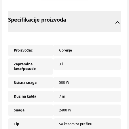
Specifikacije proizvoda
Proizvođač
Gorenje
Zapremina
3 l
kese/posude
Usisna snaga
500 W
Dužina kabla
7 m
Snaga
2400 W
Tip
Sa kesom za prašinu