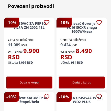
Povezani proizvodi
-
10
%
-
10
%
USISIVAC ZA PEPEO
Usisvač Gorenje
ALFA ZN 2002 18L
VC1615CXR snaga
1600W/kesa
Cena na odloženo:
Cena na odloženo:
11.089
9.424
RSD
RSD
9.990
8.490
WEB cena:
WEB cena:
RSD
RSD
Ušteda
1.099
RSD
Ušteda
934
RSD
Dodaj u korpu
Dodaj u korpu
-
10
%
-
10
%
Usisivac XIAOMI P30
KESA ZA USISIVAC WD3 ,
štapni/bela
WD2 PLUS