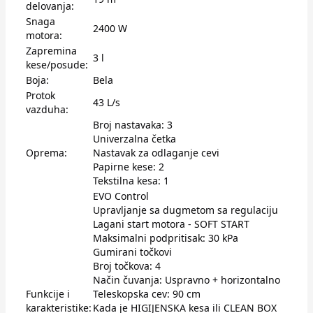
delovanja:
Snaga
2400 W
motora:
Zapremina
3 l
kese/posude:
Boja:
Bela
Protok
43 L/s
vazduha:
Broj nastavaka: 3
Univerzalna četka
Oprema:
Nastavak za odlaganje cevi
Papirne kese: 2
Tekstilna kesa: 1
EVO Control
Upravljanje sa dugmetom sa regulaciju
Lagani start motora - SOFT START
Maksimalni podpritisak: 30 kPa
Gumirani točkovi
Broj točkova: 4
Način čuvanja: Uspravno + horizontalno
Funkcije i
Teleskopska cev: 90 cm
karakteristike:
Kada je HIGIJENSKA kesa ili CLEAN BOX