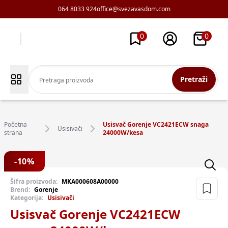
064 8033 924
office@svezavasdom.com
0
0
Pretraži
Početna
Usisvač Gorenje VC2421ECW snaga
Usisivači
strana
24000W/kesa
-
10
%
Šifra proizvoda:
MKA000608A00000
Brend:
Gorenje
Kategorija:
Usisivači
Usisvač Gorenje VC2421ECW