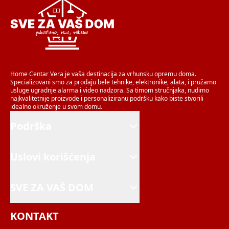
Home Centar Vera je vaša destinacija za vrhunsku opremu doma.
Specializovani smo za prodaju bele tehnike, elektronike, alata, i pružamo
usluge ugradnje alarma i video nadzora. Sa timom stručnjaka, nudimo
najkvalitetnije proizvode i personaliziranu podršku kako biste stvorili
idealno okruženje u svom domu.
Podrška
Uslovi korišćenja
SVE ZA VAŠ DOM
KONTAKT