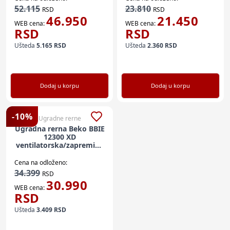
52.115
23.810
RSD
RSD
46.950
21.450
WEB cena:
WEB cena:
RSD
RSD
Ušteda
5.165
RSD
Ušteda
2.360
RSD
Dodaj u korpu
Dodaj u korpu
-
10
%
Ugradne rerne
Ugradna rerna Beko BBIE
12300 XD
ventilatorska/zapremina
72l
Cena na odloženo:
34.399
RSD
30.990
WEB cena:
RSD
Ušteda
3.409
RSD