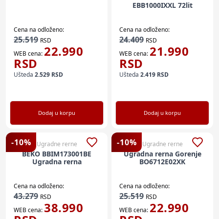
EBB1000IXXL 72lit
Cena na odloženo:
Cena na odloženo:
25.519
24.409
RSD
RSD
22.990
21.990
WEB cena:
WEB cena:
RSD
RSD
Ušteda
2.529
RSD
Ušteda
2.419
RSD
Dodaj u korpu
Dodaj u korpu
-
10
%
-
10
%
Ugradne rerne
Ugradne rerne
BEKO BBIM173001BE
Ugradna rerna Gorenje
Ugradna rerna
BO6712E02XK
Cena na odloženo:
Cena na odloženo:
43.279
25.519
RSD
RSD
38.990
22.990
WEB cena:
WEB cena: