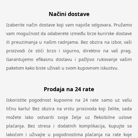
Načini dostave
Izaberite način dostave koji vam najviše odgovara. Pružamo
vam mogućnost da odaberete između brze kurirske dostave
ili preuzimanja u našim radnjama. Bez obzira na izbor, vaši
proizvodi će stići brzo i sigurno, direktno na vaš prag.
Garantujemo efikasnu dostavu i pažljivo rukovanje vašim
paketom kako biste uživali u svom kupovnom iskustvu.
Prodaja na 24 rate
Iskoristite pogodnost kupovine na 24 rate samo uz vašu
ličnu kartu! Bez obzira na vrstu proizvoda koji želite, sada
možete lako ostvariti svoje želje uz fleksibilne uslove
plaćanja. Bez stresa i dodatnih komplikacija, kupujte sa
lakoćom i uživajte u pogodnostima plaćanja na rate koje