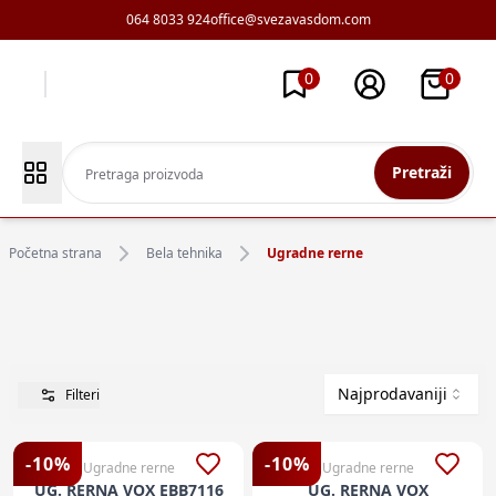
064 8033 924
office@svezavasdom.com
0
0
Pretraži
Početna strana
Bela tehnika
Ugradne rerne
Najprodavaniji
Filteri
-
10
%
-
10
%
Ugradne rerne
Ugradne rerne
UG. RERNA VOX EBB7116
UG. RERNA VOX