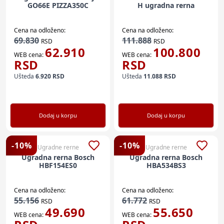
GO66E PIZZA350C
H ugradna rerna
Cena na odloženo:
Cena na odloženo:
69.830
111.888
RSD
RSD
62.910
100.800
WEB cena:
WEB cena:
RSD
RSD
Ušteda
6.920
RSD
Ušteda
11.088
RSD
Dodaj u korpu
Dodaj u korpu
-
10
%
-
10
%
Ugradne rerne
Ugradne rerne
Ugradna rerna Bosch
Ugradna rerna Bosch
HBF154ES0
HBA534BS3
Cena na odloženo:
Cena na odloženo:
55.156
61.772
RSD
RSD
49.690
55.650
WEB cena:
WEB cena: