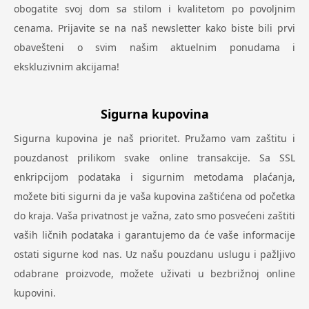
obogatite svoj dom sa stilom i kvalitetom po povoljnim
cenama. Prijavite se na naš newsletter kako biste bili prvi
obavešteni o svim našim aktuelnim ponudama i
ekskluzivnim akcijama!
Sigurna kupovina
Sigurna kupovina je naš prioritet. Pružamo vam zaštitu i
pouzdanost prilikom svake online transakcije. Sa SSL
enkripcijom podataka i sigurnim metodama plaćanja,
možete biti sigurni da je vaša kupovina zaštićena od početka
do kraja. Vaša privatnost je važna, zato smo posvećeni zaštiti
vaših ličnih podataka i garantujemo da će vaše informacije
ostati sigurne kod nas. Uz našu pouzdanu uslugu i pažljivo
odabrane proizvode, možete uživati u bezbrižnoj online
kupovini.