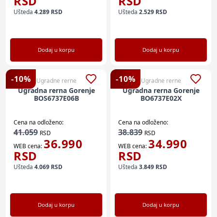
RSD
RSD
Ušteda
4.289
RSD
Ušteda
2.529
RSD
Dodaj u korpu
Dodaj u korpu
-
10
%
-
10
%
Ugradne rerne
Ugradne rerne
Ugradna rerna Gorenje
Ugradna rerna Gorenje
BOS6737E06B
BO6737E02X
Cena na odloženo:
Cena na odloženo:
41.059
38.839
RSD
RSD
36.990
34.990
WEB cena:
WEB cena:
RSD
RSD
Ušteda
4.069
RSD
Ušteda
3.849
RSD
Dodaj u korpu
Dodaj u korpu