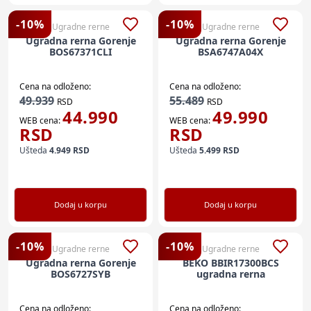
-
10
%
-
10
%
Ugradne rerne
Ugradne rerne
Ugradna rerna Gorenje
Ugradna rerna Gorenje
BOS67371CLI
BSA6747A04X
Cena na odloženo:
Cena na odloženo:
49.939
55.489
RSD
RSD
44.990
49.990
WEB cena:
WEB cena:
RSD
RSD
Ušteda
4.949
RSD
Ušteda
5.499
RSD
Dodaj u korpu
Dodaj u korpu
-
10
%
-
10
%
Ugradne rerne
Ugradne rerne
Ugradna rerna Gorenje
BEKO BBIR17300BCS
BOS6727SYB
ugradna rerna
Cena na odloženo:
Cena na odloženo: