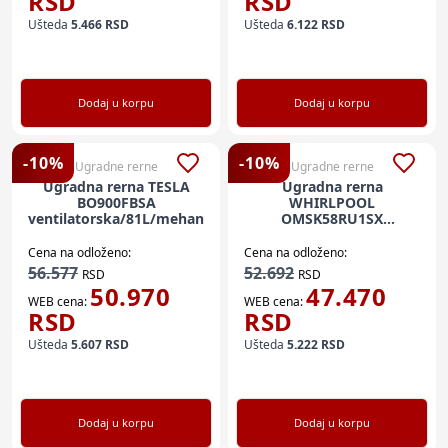
RSD
RSD
Ušteda
5.466
RSD
Ušteda
6.122
RSD
Dodaj u korpu
Dodaj u korpu
-
10
%
-
10
%
Ugradne rerne
Ugradne rerne
Ugradna rerna TESLA
Ugradna rerna
BO900FBSA
WHIRLPOOL
ventilatorska/81L/mehanicka/crna
OMSK58RU1SX
71L/elektronska/inox
Cena na odloženo:
Cena na odloženo:
56.577
52.692
RSD
RSD
50.970
47.470
WEB cena:
WEB cena:
RSD
RSD
Ušteda
5.607
RSD
Ušteda
5.222
RSD
Dodaj u korpu
Dodaj u korpu