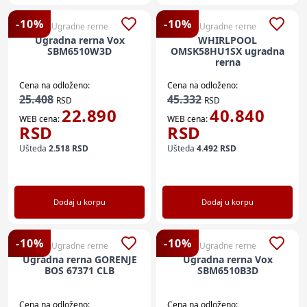
-
10
%
-
10
%
Ugradne rerne
Ugradne rerne
Ugradna rerna Vox
WHIRLPOOL
SBM6510W3D
OMSK58HU1SX ugradna
rerna
Cena na odloženo:
Cena na odloženo:
25.408
45.332
RSD
RSD
22.890
40.840
WEB cena:
WEB cena:
RSD
RSD
Ušteda
2.518
RSD
Ušteda
4.492
RSD
Dodaj u korpu
Dodaj u korpu
-
10
%
-
10
%
Ugradne rerne
Ugradne rerne
Ugradna rerna GORENJE
Ugradna rerna Vox
BOS 67371 CLB
SBM6510B3D
Cena na odloženo:
Cena na odloženo: