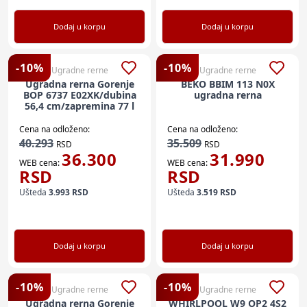
Dodaj u korpu
Dodaj u korpu
-
10
%
-
10
%
Ugradne rerne
Ugradne rerne
Ugradna rerna Gorenje
BEKO BBIM 113 N0X
BOP 6737 E02XK/dubina
ugradna rerna
56,4 cm/zapremina 77 l
Cena na odloženo:
Cena na odloženo:
40.293
35.509
RSD
RSD
36.300
31.990
WEB cena:
WEB cena:
RSD
RSD
Ušteda
3.993
RSD
Ušteda
3.519
RSD
Dodaj u korpu
Dodaj u korpu
-
10
%
-
10
%
Ugradne rerne
Ugradne rerne
Ugradna rerna Gorenje
WHIRLPOOL W9 OP2 4S2