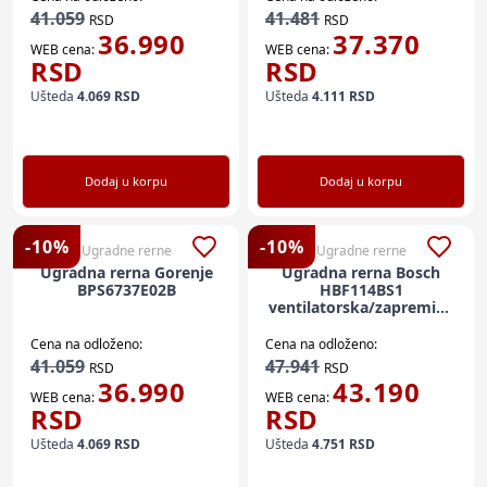
41.059
41.481
RSD
RSD
36.990
37.370
WEB cena:
WEB cena:
RSD
RSD
Ušteda
4.069
RSD
Ušteda
4.111
RSD
Dodaj u korpu
Dodaj u korpu
-
10
%
-
10
%
Ugradne rerne
Ugradne rerne
Ugradna rerna Gorenje
Ugradna rerna Bosch
BPS6737E02B
HBF114BS1
ventilatorska/zapremina
66l/mehaničke komande
+ display
Cena na odloženo:
Cena na odloženo:
41.059
47.941
RSD
RSD
36.990
43.190
WEB cena:
WEB cena:
RSD
RSD
Ušteda
4.069
RSD
Ušteda
4.751
RSD