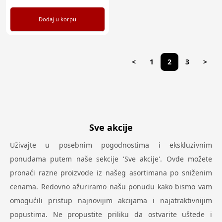
Dodaj u korpu
<
1
2
3
>
Sve akcije
Uživajte u posebnim pogodnostima i ekskluzivnim
ponudama putem naše sekcije 'Sve akcije'. Ovde možete
pronaći razne proizvode iz našeg asortimana po sniženim
cenama. Redovno ažuriramo našu ponudu kako bismo vam
omogućili pristup najnovijim akcijama i najatraktivnijim
popustima. Ne propustite priliku da ostvarite uštede i