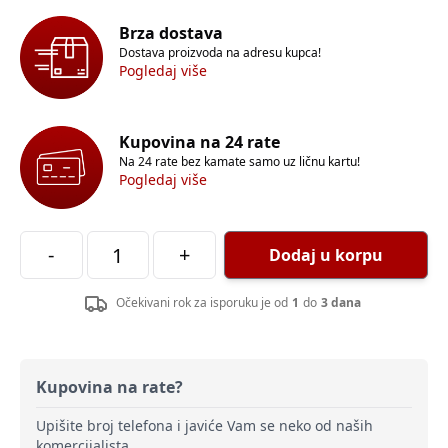
Brza dostava
Dostava proizvoda na adresu kupca!
Pogledaj više
Kupovina na 24 rate
Na 24 rate bez kamate samo uz ličnu kartu!
Pogledaj više
-
+
Dodaj u korpu
Očekivani rok za isporuku je od
1
do
3 dana
Kupovina na rate?
Upišite broj telefona i javiće Vam se neko od naših
komercijalista.