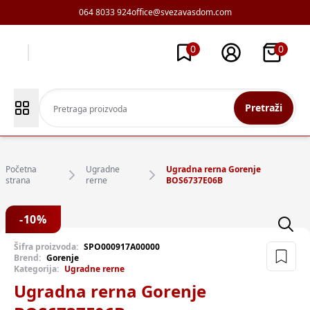
064 8033 924
office@svezavasdom.com
0
0
Pretraži
Početna
Ugradne
Ugradna rerna Gorenje
strana
rerne
BOS6737E06B
-
10
%
Šifra proizvoda:
SPO000917A00000
Brend:
Gorenje
Kategorija:
Ugradne rerne
Ugradna rerna Gorenje