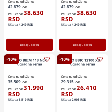
Cena na odloženo:
Cena na odloženo:
42.879
42.879
RSD
RSD
38.630
38.630
WEB cena:
WEB cena:
RSD
RSD
Ušteda
4.249
RSD
Ušteda
4.249
RSD
Dodaj u korpu
Dodaj u korpu
-
10
%
-
10
%
BEKO BBIM 113 N0X
BEKO BBIC 12100 XD
ugradna rerna
ugradna rerna
Cena na odloženo:
Cena na odloženo:
35.509
29.315
RSD
RSD
31.990
26.410
WEB cena:
WEB cena:
RSD
RSD
Ušteda
3.519
RSD
Ušteda
2.905
RSD