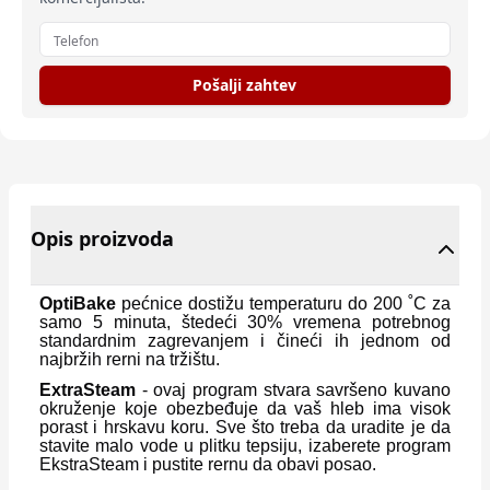
Pošalji zahtev
Opis proizvoda
OptiBake
pećnice dostižu temperaturu do 200 ˚C za
samo 5 minuta, štedeći 30% vremena potrebnog
standardnim zagrevanjem i čineći ih jednom od
najbržih rerni na tržištu.
ExtraSteam
- ovaj program stvara savršeno kuvano
okruženje koje obezbeđuje da vaš hleb ima visok
porast i hrskavu koru. Sve što treba da uradite je da
stavite malo vode u plitku tepsiju, izaberete program
EkstraSteam i pustite rernu da obavi posao.