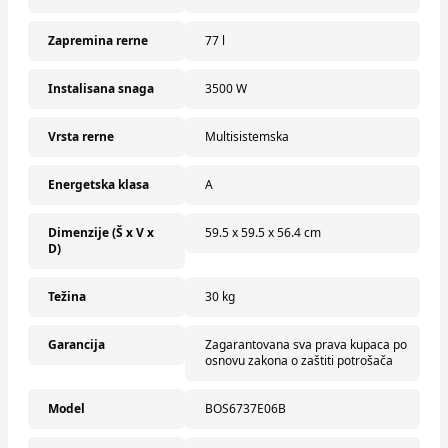
Zapremina rerne
77 l
Instalisana snaga
3500 W
Vrsta rerne
Multisistemska
Energetska klasa
A
Dimenzije (Š x V x
59.5 x 59.5 x 56.4 cm
D)
Težina
30 kg
Garancija
Zagarantovana sva prava kupaca po
osnovu zakona o zaštiti potrošača
Model
BOS6737E06B