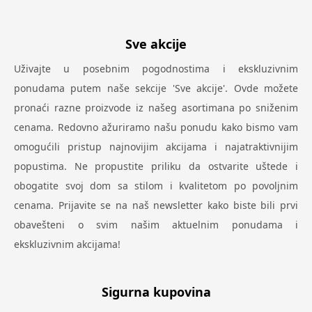
Sve akcije
Uživajte u posebnim pogodnostima i ekskluzivnim
ponudama putem naše sekcije 'Sve akcije'. Ovde možete
pronaći razne proizvode iz našeg asortimana po sniženim
cenama. Redovno ažuriramo našu ponudu kako bismo vam
omogućili pristup najnovijim akcijama i najatraktivnijim
popustima. Ne propustite priliku da ostvarite uštede i
obogatite svoj dom sa stilom i kvalitetom po povoljnim
cenama. Prijavite se na naš newsletter kako biste bili prvi
obavešteni o svim našim aktuelnim ponudama i
ekskluzivnim akcijama!
Sigurna kupovina