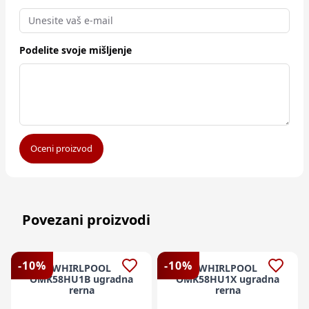
Podelite svoje mišljenje
Oceni proizvod
Povezani proizvodi
-
10
%
-
10
%
WHIRLPOOL
WHIRLPOOL
OMK58HU1B ugradna
OMK58HU1X ugradna
rerna
rerna