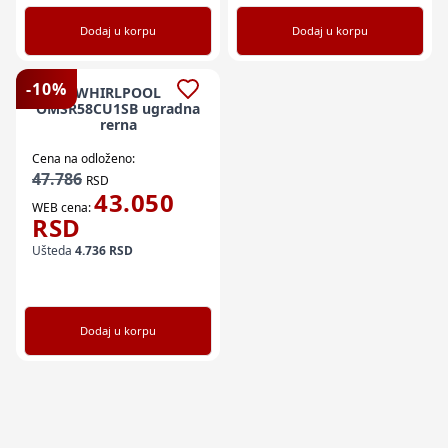
Dodaj u korpu
Dodaj u korpu
-
10
%
WHIRLPOOL
OMSR58CU1SB ugradna
rerna
Cena na odloženo:
47.786
RSD
43.050
WEB cena:
RSD
Ušteda
4.736
RSD
Dodaj u korpu