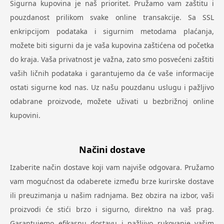
Sigurna kupovina je naš prioritet. Pružamo vam zaštitu i
pouzdanost prilikom svake online transakcije. Sa SSL
enkripcijom podataka i sigurnim metodama plaćanja,
možete biti sigurni da je vaša kupovina zaštićena od početka
do kraja. Vaša privatnost je važna, zato smo posvećeni zaštiti
vaših ličnih podataka i garantujemo da će vaše informacije
ostati sigurne kod nas. Uz našu pouzdanu uslugu i pažljivo
odabrane proizvode, možete uživati u bezbrižnoj online
kupovini.
Načini dostave
Izaberite način dostave koji vam najviše odgovara. Pružamo
vam mogućnost da odaberete između brze kurirske dostave
ili preuzimanja u našim radnjama. Bez obzira na izbor, vaši
proizvodi će stići brzo i sigurno, direktno na vaš prag.
Garantujemo efikasnu dostavu i pažljivo rukovanje vašim