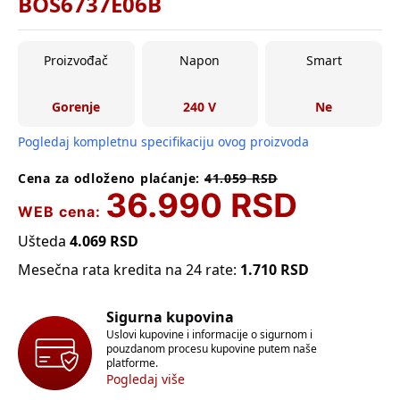
BOS6737E06B
Proizvođač
Napon
Smart
Gorenje
240 V
Ne
Pogledaj kompletnu specifikaciju ovog proizvoda
Cena za odloženo plaćanje:
41.059
RSD
36.990
RSD
WEB cena:
Ušteda
4.069
RSD
Mesečna rata kredita na 24 rate:
1.710
RSD
Sigurna kupovina
Uslovi kupovine i informacije o sigurnom i
pouzdanom procesu kupovine putem naše
platforme.
Pogledaj više