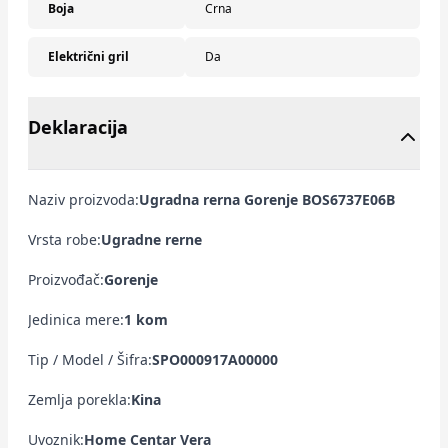
Boja
Crna
Električni gril
Da
Deklaracija
Naziv proizvoda:
Ugradna rerna Gorenje BOS6737E06B
Vrsta robe:
Ugradne rerne
Proizvođač:
Gorenje
Jedinica mere:
1 kom
Tip / Model / Šifra:
SPO000917A00000
Zemlja porekla:
Kina
Uvoznik:
Home Centar Vera