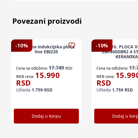
Povezani proizvodi
-
10
%
-
10
%
Ugradna indukcijska ploča
UG. PLOCA 
Vox EBI220
EBC400DBR2 4 S
KERAMIKA
17.749
17.
Cena na odloženo:
RSD
Cena na odloženo:
15.990
15.99
WEB cena:
WEB cena:
RSD
RSD
Ušteda
1.759
RSD
Ušteda
1.759
RSD
Dodaj u korpu
Dodaj u kor