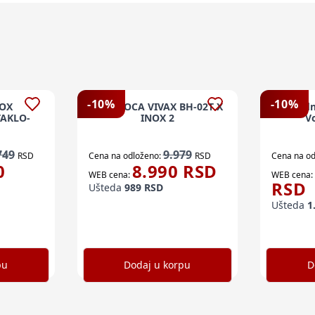
-
10
%
-
10
%
VOX
UG. PLOCA VIVAX BH-02T X
Ugradn
TAKLO-
INOX 2
V
749
9.979
RSD
Cena na odloženo:
RSD
Cena na od
0
8.990
RSD
WEB cena:
WEB cena:
RSD
Ušteda
989
RSD
Ušteda
1
pu
Dodaj u korpu
D