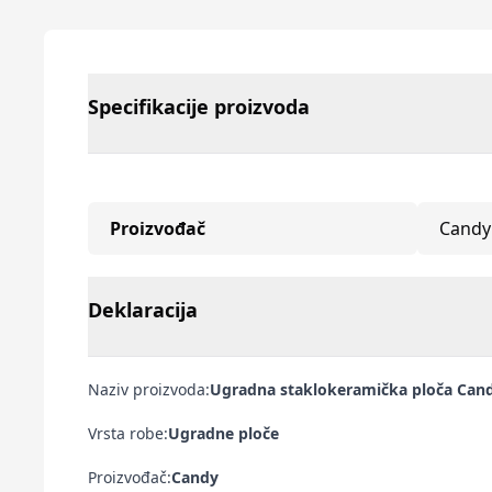
Specifikacije proizvoda
Proizvođač
Candy
Deklaracija
Naziv proizvoda:
Ugradna staklokeramička ploča Can
Vrsta robe:
Ugradne ploče
Proizvođač:
Candy