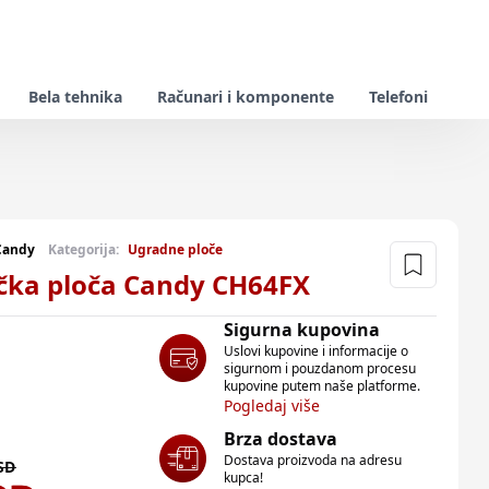
Bela tehnika
Računari i komponente
Telefoni
Candy
Kategorija:
Ugradne ploče
čka ploča Candy CH64FX
Sigurna kupovina
Uslovi kupovine i informacije o
sigurnom i pouzdanom procesu
kupovine putem naše platforme.
Pogledaj više
Brza dostava
Dostava proizvoda na adresu
SD
kupca!