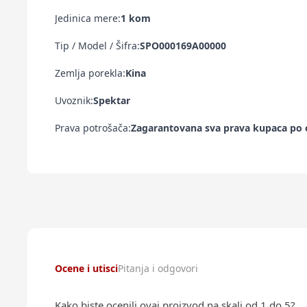
Jedinica mere:
1 kom
Tip / Model / Šifra:
SPO000169A00000
Zemlja porekla:
Kina
Uvoznik:
Spektar
Prava potrošača:
Zagarantovana sva prava kupaca po o
Ocene i utisci
Pitanja i odgovori
Kako biste ocenili ovaj proizvod na skali od 1 do 5?