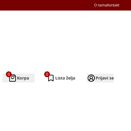
O nama
Kontakt
0
0
Korpa
Lista želja
Prijavi se