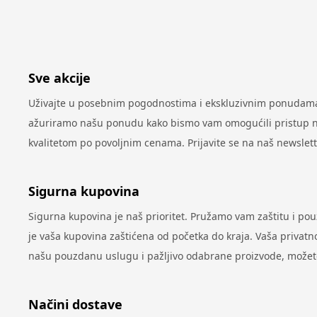
Sve akcije
Uživajte u posebnim pogodnostima i ekskluzivnim ponudama 
ažuriramo našu ponudu kako bismo vam omogućili pristup najn
kvalitetom po povoljnim cenama. Prijavite se na naš newslet
Sigurna kupovina
Sigurna kupovina je naš prioritet. Pružamo vam zaštitu i po
je vaša kupovina zaštićena od početka do kraja. Vaša privatno
našu pouzdanu uslugu i pažljivo odabrane proizvode, možete 
Načini dostave