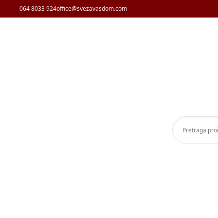
064 8033 924
office@svezavasdom.com