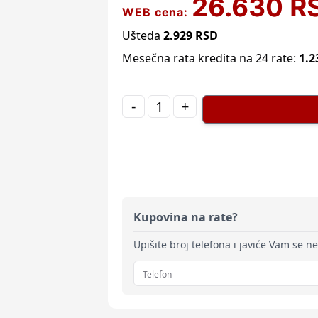
26.630
R
WEB cena:
Ušteda
2.929
RSD
Mesečna rata kredita na 24 rate:
1.2
-
+
Kupovina na rate?
Upišite broj telefona i javiće Vam se n