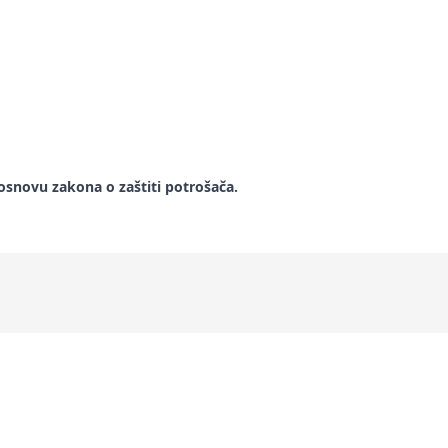
snovu zakona o zaštiti potrošača.