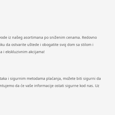
zvode iz našeg asortimana po sniženim cenama. Redovno
u da ostvarite uštede i obogatite svoj dom sa stilom i
a i ekskluzivnim akcijama!
ataka i sigurnim metodama plaćanja, možete biti sigurni da
antujemo da će vaše informacije ostati sigurne kod nas. Uz