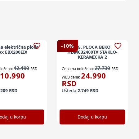
-
10
%
a električna ploča
UG. PLOCA BEKO
ox EBX200EIX
HDMC32400TX STAKLO-
KERAMICKA 2
12.199
27.739
loženo:
RSD
Cena na odloženo:
RSD
10.990
24.990
WEB cena:
RSD
.209
RSD
Ušteda
2.749
RSD
odaj u korpu
Dodaj u korpu