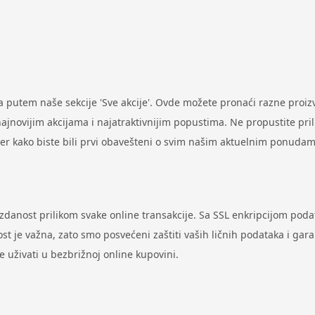
putem naše sekcije 'Sve akcije'. Ovde možete pronaći razne proi
ovijim akcijama i najatraktivnijim popustima. Ne propustite prilik
ter kako biste bili prvi obavešteni o svim našim aktuelnim ponudam
uzdanost prilikom svake online transakcije. Sa SSL enkripcijom pod
st je važna, zato smo posvećeni zaštiti vaših ličnih podataka i gar
uživati u bezbrižnoj online kupovini.