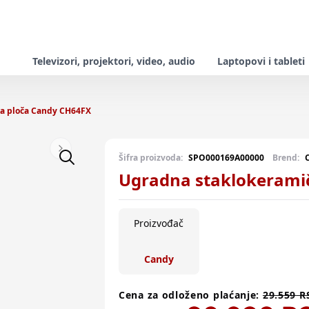
Televizori, projektori, video, audio
Laptopovi i tableti
a ploča Candy CH64FX
Next slide
Šifra proizvoda:
SPO000169A00000
Brend:
Ugradna staklokerami
Proizvođač
Candy
Cena za odloženo plaćanje:
29.559
R