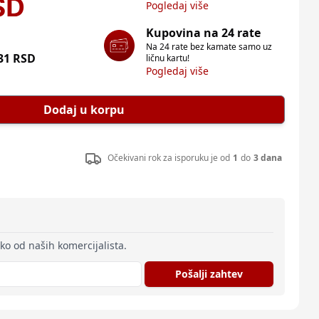
SD
Pogledaj više
Kupovina na 24 rate
Na 24 rate bez kamate samo uz
31
RSD
ličnu kartu!
Pogledaj više
Dodaj u korpu
Očekivani rok za isporuku je od
1
do
3 dana
eko od naših komercijalista.
Pošalji zahtev