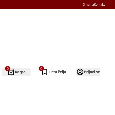
O nama
Kontakt
0
0
Korpa
Lista želja
Prijavi se