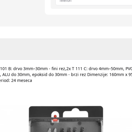
x T 101 B: drvo 3mm–30mm - fini rez,2x T 111 C: drvo 4mm–50mm, P
m, ALU do 30mm, epoksid do 30mm - brzi rez Dimenzije: 160mm x 9
eriod: 24 meseca