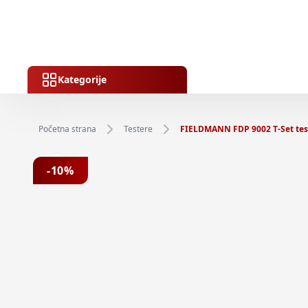
Kategorije
Početna strana
Testere
FIELDMANN FDP 9002 T-Set tes
Previous slide
-
10
%