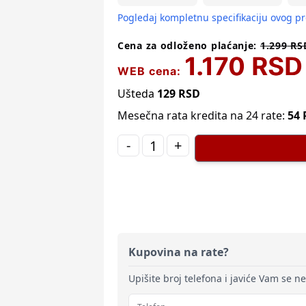
Pogledaj kompletnu specifikaciju ovog p
Cena za odloženo plaćanje:
1.299
RS
1.170
RSD
WEB cena:
Ušteda
129
RSD
Mesečna rata kredita na 24 rate:
54
-
+
Kupovina na rate?
Upišite broj telefona i javiće Vam se n