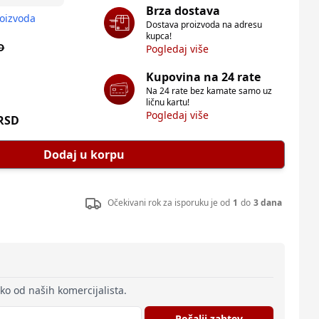
Brza dostava
roizvoda
Dostava proizvoda na adresu
kupca!
D
Pogledaj više
Kupovina na 24 rate
Na 24 rate bez kamate samo uz
ličnu kartu!
Pogledaj više
RSD
Dodaj u korpu
Očekivani rok za isporuku je od
1
do
3 dana
eko od naših komercijalista.
Pošalji zahtev