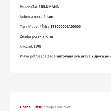
Proizvođač:
FIELDMANN
Jedinica mere:
1 kom
Tip / Model / Šifra:
TES000006A00000
Zemlja porekla:
Kina
Uvoznik:
EWE
Prava potrošača:
Zagarantovana sva prava kupaca po o
Ocene i utisci
Pitanja i odgovori