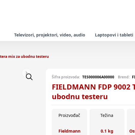
Televizori, projektori, video, audio
Laptopovi i tableti
tera mix za ubodnu testeru
Next slide
Šifra proizvoda:
TES000006A00000
Brend:
F
FIELDMANN FDP 9002 T-
ubodnu testeru
Proizvođač
Težina
Fieldmann
0.1 kg