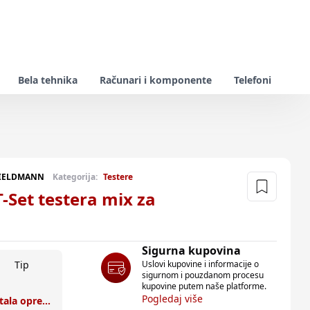
Bela tehnika
Računari i komponente
Telefoni
IELDMANN
Kategorija:
Testere
Set testera mix za
Sigurna kupovina
Uslovi kupovine i informacije o
Tip
sigurnom i pouzdanom procesu
kupovine putem naše platforme.
Pogledaj više
Ostala oprema za televizore