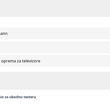
mann
 oprema za televizore
ix za ubodnu testeru