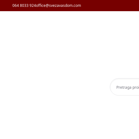
064 8033 924
office@svezavasdom.com