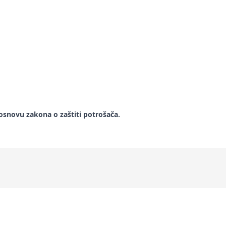
snovu zakona o zaštiti potrošača.