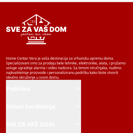
Home Centar Vera je vaša destinacija za vrhunsku opremu doma.
Specializovani smo za prodaju bele tehnike, elektronike, alata, i pružamo
usluge ugradnje alarma i video nadzora. Sa timom stručnjaka, nudimo
najkvalitetnije proizvode i personaliziranu podršku kako biste stvorili
idealno okruženje u svom domu.
Podrška
Uslovi korišćenja
SVE ZA VAŠ DOM