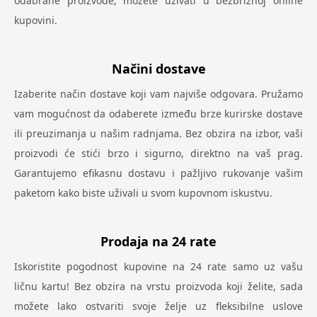
odabrane proizvode, možete uživati u bezbrižnoj online
kupovini.
Načini dostave
Izaberite način dostave koji vam najviše odgovara. Pružamo
vam mogućnost da odaberete između brze kurirske dostave
ili preuzimanja u našim radnjama. Bez obzira na izbor, vaši
proizvodi će stići brzo i sigurno, direktno na vaš prag.
Garantujemo efikasnu dostavu i pažljivo rukovanje vašim
paketom kako biste uživali u svom kupovnom iskustvu.
Prodaja na 24 rate
Iskoristite pogodnost kupovine na 24 rate samo uz vašu
ličnu kartu! Bez obzira na vrstu proizvoda koji želite, sada
možete lako ostvariti svoje želje uz fleksibilne uslove