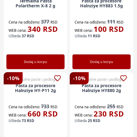
Termalna Pasta
Pasta za procesore
Polartherm X-8 2 g
Halnziye HY883 1.5g
377
111
Cena na odloženo:
RSD
Cena na odloženo:
RSD
340
RSD
100
RSD
WEB cena:
WEB cena:
Ušteda
37
RSD
Ušteda
11
RSD
Dodaj u korpu
Dodaj u korpu
-
10
%
-
10
%
Termalne paste i podloge
Termalne paste i podloge
Pasta za procesore
Pasta za procesore
Halnziye HY-P11 2g
Halnziye HY880 2g
733
255
Cena na odloženo:
RSD
Cena na odloženo:
RSD
660
RSD
230
RSD
WEB cena:
WEB cena:
Ušteda
73
RSD
Ušteda
25
RSD