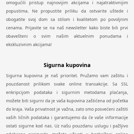
omogućili pristup najnovijim akcijama i najatraktivnijim
popustima. Ne propustite priliku da ostvarite uštede i
obogatite svoj dom sa stilom i kvalitetom po povoljnim
cenama. Prijavite se na naš newsletter kako biste bili prvi
obavešteni o svim našim aktuelnim ponudama i
ekskluzivnim akcijama!
Sigurna kupovina
Sigurna kupovina je naš prioritet. Pružamo vam zaštitu i
pouzdanost prilikom svake online transakcije. Sa SSL
enkripcijom podataka i sigurnim metodama plaćanja,
možete biti sigurni da je vaša kupovina zaštićena od početka
do kraja. Vaša privatnost je važna, zato smo posvećeni zaštiti
vaših ličnih podataka i garantujemo da će vaše informacije
ostati sigurne kod nas. Uz našu pouzdanu uslugu i pažljivo