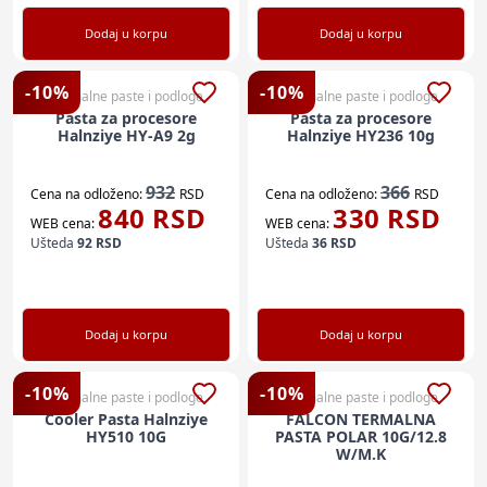
Dodaj u korpu
Dodaj u korpu
-
10
%
-
10
%
Termalne paste i podloge
Termalne paste i podloge
Pasta za procesore
Pasta za procesore
Halnziye HY-A9 2g
Halnziye HY236 10g
932
366
Cena na odloženo:
RSD
Cena na odloženo:
RSD
840
RSD
330
RSD
WEB cena:
WEB cena:
Ušteda
92
RSD
Ušteda
36
RSD
Dodaj u korpu
Dodaj u korpu
-
10
%
-
10
%
Termalne paste i podloge
Termalne paste i podloge
Cooler Pasta Halnziye
FALCON TERMALNA
HY510 10G
PASTA POLAR 10G/12.8
W/M.K