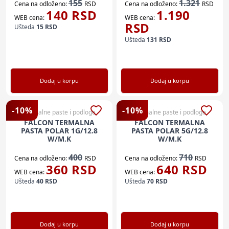
155
1.321
Cena na odloženo:
RSD
Cena na odloženo:
RSD
140
RSD
1.190
WEB cena:
WEB cena:
RSD
Ušteda
15
RSD
Ušteda
131
RSD
Dodaj u korpu
Dodaj u korpu
-
10
%
-
10
%
Termalne paste i podloge
Termalne paste i podloge
FALCON TERMALNA
FALCON TERMALNA
PASTA POLAR 1G/12.8
PASTA POLAR 5G/12.8
W/M.K
W/M.K
400
710
Cena na odloženo:
RSD
Cena na odloženo:
RSD
360
RSD
640
RSD
WEB cena:
WEB cena:
Ušteda
40
RSD
Ušteda
70
RSD
Dodaj u korpu
Dodaj u korpu