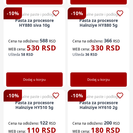
-
10
%
-
10
%
Termalne paste i podloge
Termalne paste i podloge
Pasta za procesore
Pasta za procesore
HY880 siva 10g
Halnziye HY880 5g
588
366
Cena na odloženo:
RSD
Cena na odloženo:
RSD
530
RSD
330
RSD
WEB cena:
WEB cena:
Ušteda
58
RSD
Ušteda
36
RSD
Dodaj u korpu
Dodaj u korpu
-
10
%
-
10
%
Termalne paste i podloge
Termalne paste i podloge
Pasta za procesore
Pasta za procesore
Halnziye HY510 5g
Halnziye HY610 2g
122
200
Cena na odloženo:
RSD
Cena na odloženo:
RSD
110
RSD
180
RSD
WEB cena:
WEB cena: