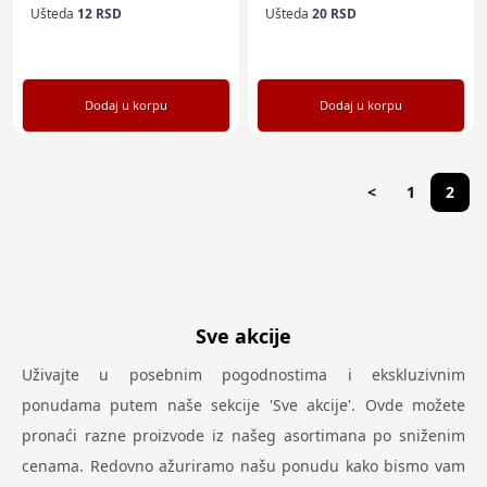
Ušteda
12
RSD
Ušteda
20
RSD
Dodaj u korpu
Dodaj u korpu
<
1
2
Sve akcije
Uživajte u posebnim pogodnostima i ekskluzivnim
ponudama putem naše sekcije 'Sve akcije'. Ovde možete
pronaći razne proizvode iz našeg asortimana po sniženim
cenama. Redovno ažuriramo našu ponudu kako bismo vam