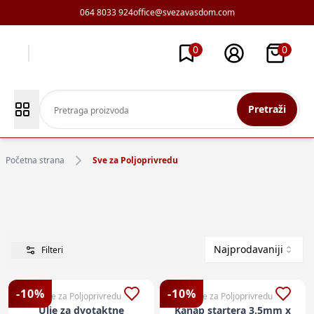
064 8033 924
office@svezavasdom.com
0
0
Pretraži
Početna strana
Sve za Poljoprivredu
Najprodavaniji
Filteri
-
10
%
-
10
%
Sve za Poljoprivredu
Sve za Poljoprivredu
Ulje za dvotaktne
Kanap startera 3.5mm x