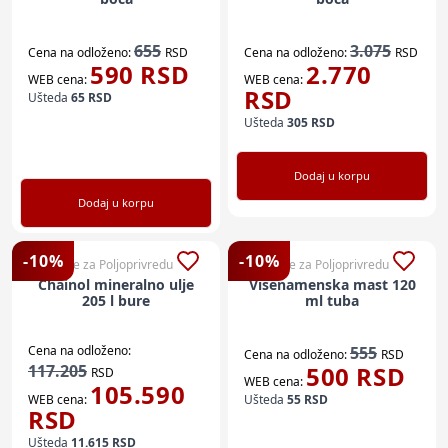
655
3.075
Cena na odloženo:
RSD
Cena na odloženo:
RSD
590
RSD
2.770
WEB cena:
WEB cena:
RSD
Ušteda
65
RSD
Ušteda
305
RSD
Dodaj u korpu
Dodaj u korpu
-
10
%
-
10
%
Sve za Poljoprivredu
Sve za Poljoprivredu
Chainol mineralno ulje
Višenamenska mast 120
205 l bure
ml tuba
Cena na odloženo:
555
Cena na odloženo:
RSD
117.205
500
RSD
RSD
WEB cena:
105.590
WEB cena:
Ušteda
55
RSD
RSD
Ušteda
11.615
RSD