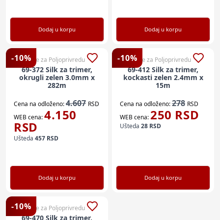
Dodaj u korpu
Dodaj u korpu
-
10
%
-
10
%
Sve za Poljoprivredu
Sve za Poljoprivredu
69-372 Silk za trimer,
69-412 Silk za trimer,
okrugli zelen 3.0mm x
kockasti zelen 2.4mm x
282m
15m
4.607
278
Cena na odloženo:
RSD
Cena na odloženo:
RSD
4.150
250
RSD
WEB cena:
WEB cena:
RSD
Ušteda
28
RSD
Ušteda
457
RSD
Dodaj u korpu
Dodaj u korpu
-
10
%
Sve za Poljoprivredu
69-470 Silk za trimer,