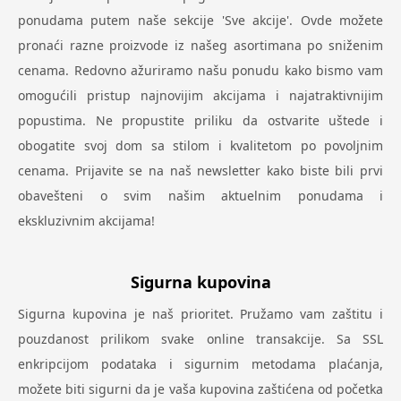
ponudama putem naše sekcije 'Sve akcije'. Ovde možete
pronaći razne proizvode iz našeg asortimana po sniženim
cenama. Redovno ažuriramo našu ponudu kako bismo vam
omogućili pristup najnovijim akcijama i najatraktivnijim
popustima. Ne propustite priliku da ostvarite uštede i
obogatite svoj dom sa stilom i kvalitetom po povoljnim
cenama. Prijavite se na naš newsletter kako biste bili prvi
obavešteni o svim našim aktuelnim ponudama i
ekskluzivnim akcijama!
Sigurna kupovina
Sigurna kupovina je naš prioritet. Pružamo vam zaštitu i
pouzdanost prilikom svake online transakcije. Sa SSL
enkripcijom podataka i sigurnim metodama plaćanja,
možete biti sigurni da je vaša kupovina zaštićena od početka