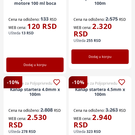
motore 100 ml boca
100m
133
2.575
Cena na odloženo:
RSD
Cena na odloženo:
RSD
120
RSD
2.320
WEB cena:
WEB cena:
RSD
Ušteda
13
RSD
Ušteda
255
RSD
Dodaj u korpu
Dodaj u korpu
-
10
%
-
10
%
Sve za Poljoprivredu
Sve za Poljoprivredu
Kanap startera 4.0mm x
Kanap startera 4.5mm x
100m
100m
2.808
3.263
Cena na odloženo:
RSD
Cena na odloženo:
RSD
2.530
2.940
WEB cena:
WEB cena:
RSD
RSD
Ušteda
278
RSD
Ušteda
323
RSD