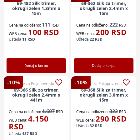
69-482 Silk trimer,
69-362 Silk za trimer,
okrugli zelen 1.3mm x
okrugli zelen 2.4mm x
15m
15m
111
222
Cena na odloženo:
RSD
Cena na odloženo:
RSD
100
RSD
200
RSD
WEB cena:
WEB cena:
Ušteda
11
RSD
Ušteda
22
RSD
Dodaj u korpu
Dodaj u korpu
-
10
%
-
10
%
Sve za Poljoprivredu
Sve za Poljoprivredu
69-366 Silk za trimer,
69-368 Silk za trimer,
okrugli zelen 2.4mm x
okrugli zelen 3.0mm x
441m
15m
4.607
322
Cena na odloženo:
RSD
Cena na odloženo:
RSD
4.150
290
RSD
WEB cena:
WEB cena:
RSD
Ušteda
32
RSD
Ušteda
457
RSD