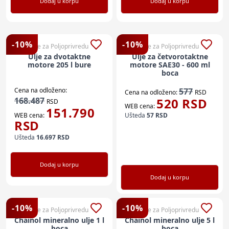
Dodaj u korpu
Dodaj u korpu
-
10
%
-
10
%
Sve za Poljoprivredu
Sve za Poljoprivredu
Ulje za dvotaktne
Ulje za četvorotaktne
motore 205 l bure
motore SAE30 - 600 ml
boca
Cena na odloženo:
577
Cena na odloženo:
RSD
168.487
520
RSD
RSD
WEB cena:
151.790
WEB cena:
Ušteda
57
RSD
RSD
Ušteda
16.697
RSD
Dodaj u korpu
Dodaj u korpu
-
10
%
-
10
%
Sve za Poljoprivredu
Sve za Poljoprivredu
Chainol mineralno ulje 1 l
Chainol mineralno ulje 5 l
boca
boca