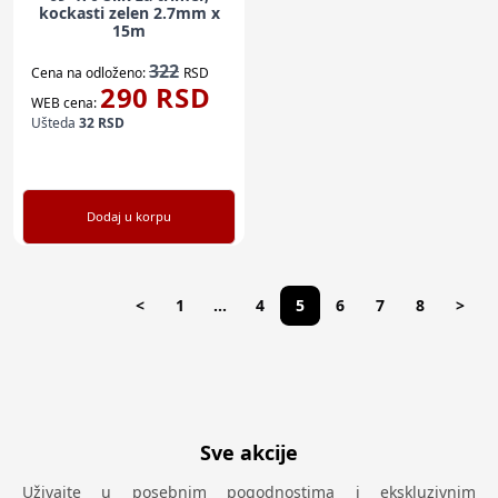
kockasti zelen 2.7mm x
15m
322
Cena na odloženo:
RSD
290
RSD
WEB cena:
Ušteda
32
RSD
Dodaj u korpu
<
1
...
4
5
6
7
8
>
Sve akcije
Uživajte u posebnim pogodnostima i ekskluzivnim