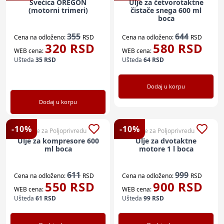
Svećica OREGON
Ulje za četvorotaktne
(motorni trimeri)
čistače snega 600 ml
boca
355
644
Cena na odloženo:
RSD
Cena na odloženo:
RSD
320
RSD
580
RSD
WEB cena:
WEB cena:
Ušteda
35
RSD
Ušteda
64
RSD
Dodaj u korpu
Dodaj u korpu
-
10
%
-
10
%
Sve za Poljoprivredu
Sve za Poljoprivredu
Ulje za kompresore 600
Ulje za dvotaktne
ml boca
motore 1 l boca
611
999
Cena na odloženo:
RSD
Cena na odloženo:
RSD
550
RSD
900
RSD
WEB cena:
WEB cena:
Ušteda
61
RSD
Ušteda
99
RSD