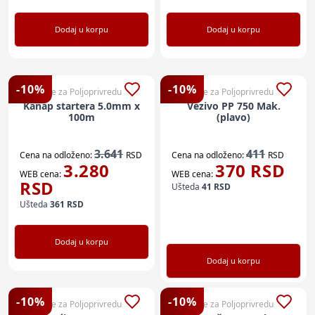
Dodaj u korpu
Dodaj u korpu
-
10
%
-
10
%
Sve za Poljoprivredu
Sve za Poljoprivredu
Kanap startera 5.0mm x
Vezivo PP 750 Mak.
100m
(plavo)
3.641
411
Cena na odloženo:
RSD
Cena na odloženo:
RSD
3.280
370
RSD
WEB cena:
WEB cena:
RSD
Ušteda
41
RSD
Ušteda
361
RSD
Dodaj u korpu
Dodaj u korpu
-
10
%
-
10
%
Sve za Poljoprivredu
Sve za Poljoprivredu