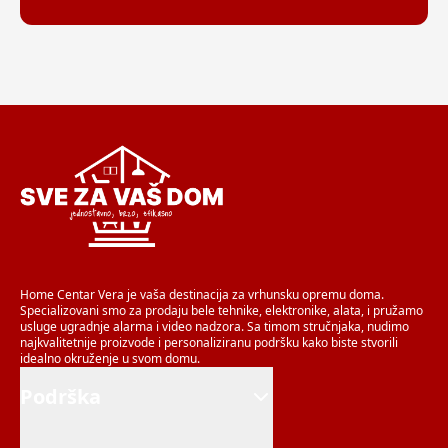
Home Centar Vera je vaša destinacija za vrhunsku opremu doma.
Specializovani smo za prodaju bele tehnike, elektronike, alata, i pružamo
usluge ugradnje alarma i video nadzora. Sa timom stručnjaka, nudimo
najkvalitetnije proizvode i personaliziranu podršku kako biste stvorili
idealno okruženje u svom domu.
Podrška