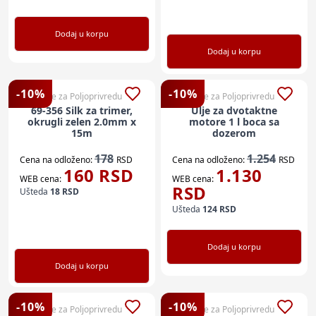
Dodaj u korpu
Dodaj u korpu
-
10
%
-
10
%
Sve za Poljoprivredu
Sve za Poljoprivredu
69-356 Silk za trimer,
Ulje za dvotaktne
okrugli zelen 2.0mm x
motore 1 l boca sa
15m
dozerom
178
1.254
Cena na odloženo:
RSD
Cena na odloženo:
RSD
160
RSD
1.130
WEB cena:
WEB cena:
RSD
Ušteda
18
RSD
Ušteda
124
RSD
Dodaj u korpu
Dodaj u korpu
-
10
%
-
10
%
Sve za Poljoprivredu
Sve za Poljoprivredu