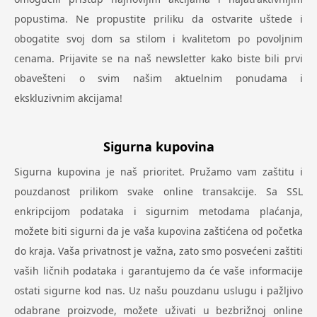
popustima. Ne propustite priliku da ostvarite uštede i
obogatite svoj dom sa stilom i kvalitetom po povoljnim
cenama. Prijavite se na naš newsletter kako biste bili prvi
obavešteni o svim našim aktuelnim ponudama i
ekskluzivnim akcijama!
Sigurna kupovina
Sigurna kupovina je naš prioritet. Pružamo vam zaštitu i
pouzdanost prilikom svake online transakcije. Sa SSL
enkripcijom podataka i sigurnim metodama plaćanja,
možete biti sigurni da je vaša kupovina zaštićena od početka
do kraja. Vaša privatnost je važna, zato smo posvećeni zaštiti
vaših ličnih podataka i garantujemo da će vaše informacije
ostati sigurne kod nas. Uz našu pouzdanu uslugu i pažljivo
odabrane proizvode, možete uživati u bezbrižnoj online