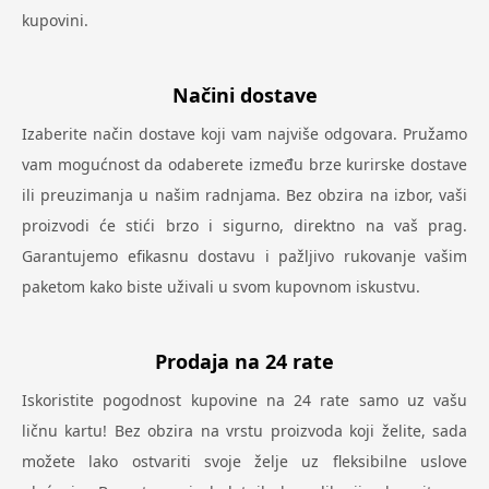
kupovini.
Načini dostave
Izaberite način dostave koji vam najviše odgovara. Pružamo
vam mogućnost da odaberete između brze kurirske dostave
ili preuzimanja u našim radnjama. Bez obzira na izbor, vaši
proizvodi će stići brzo i sigurno, direktno na vaš prag.
Garantujemo efikasnu dostavu i pažljivo rukovanje vašim
paketom kako biste uživali u svom kupovnom iskustvu.
Prodaja na 24 rate
Iskoristite pogodnost kupovine na 24 rate samo uz vašu
ličnu kartu! Bez obzira na vrstu proizvoda koji želite, sada
možete lako ostvariti svoje želje uz fleksibilne uslove