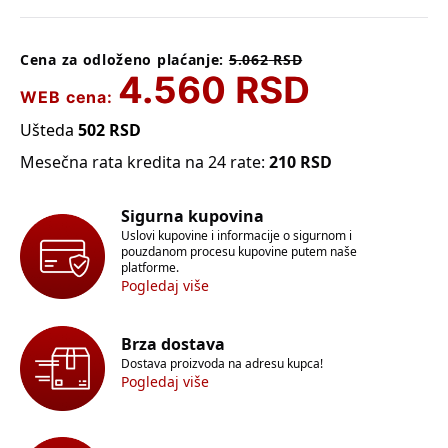
Cena za odloženo plaćanje:
5.062
RSD
4.560
RSD
WEB cena:
Ušteda
502
RSD
Mesečna rata kredita na 24 rate:
210
RSD
Sigurna kupovina
Uslovi kupovine i informacije o sigurnom i
pouzdanom procesu kupovine putem naše
platforme.
Pogledaj više
Brza dostava
Dostava proizvoda na adresu kupca!
Pogledaj više