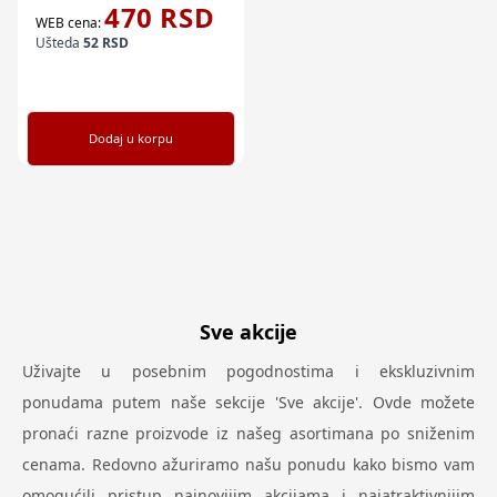
470
RSD
WEB cena:
Ušteda
52
RSD
Dodaj u korpu
Sve akcije
Uživajte u posebnim pogodnostima i ekskluzivnim
ponudama putem naše sekcije 'Sve akcije'. Ovde možete
pronaći razne proizvode iz našeg asortimana po sniženim
cenama. Redovno ažuriramo našu ponudu kako bismo vam
omogućili pristup najnovijim akcijama i najatraktivnijim