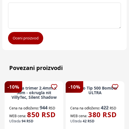
Oceni proizvod
Povezani proizvodi
-
10
%
-
10
%
Silk za trimer 2.4mm x
Vezivo Tip 500 Bomber
50m - okrugla nit
ULTRA
VillyTec, Silent Shadow
944
422
Cena na odloženo:
RSD
Cena na odloženo:
RSD
850
RSD
380
RSD
WEB cena:
WEB cena:
Ušteda
94
RSD
Ušteda
42
RSD