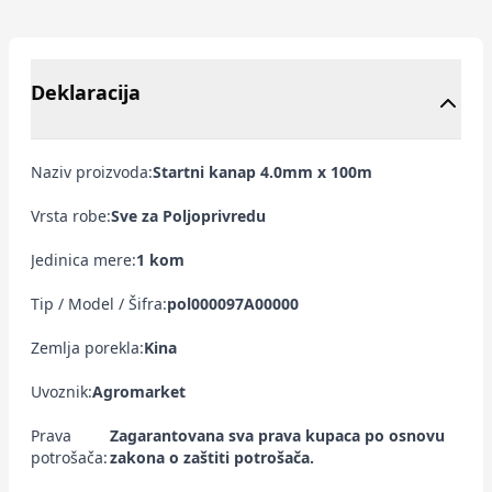
Deklaracija
Naziv proizvoda:
Startni kanap 4.0mm x 100m
Vrsta robe:
Sve za Poljoprivredu
Jedinica mere:
1 kom
Tip / Model / Šifra:
pol000097A00000
Zemlja porekla:
Kina
Uvoznik:
Agromarket
Prava
Zagarantovana sva prava kupaca po osnovu
potrošača:
zakona o zaštiti potrošača.