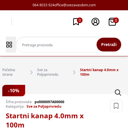
064 8033 924
office@svezavasdom.com
0
0
Pretraži
Početna
Sve za
Startni kanap 4.0mm x
strana
Poljoprivredu
100m
-
10
%
Šifra proizvoda:
pol000097A00000
Kategorija:
Sve za Poljoprivredu
Startni kanap 4.0mm x
100m