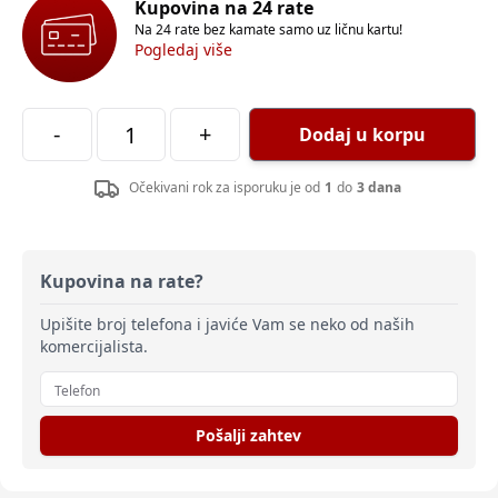
Kupovina na 24 rate
Na 24 rate bez kamate samo uz ličnu kartu!
Pogledaj više
-
+
Dodaj u korpu
Očekivani rok za isporuku je od
1
do
3 dana
Kupovina na rate?
Upišite broj telefona i javiće Vam se neko od naših
komercijalista.
Pošalji zahtev