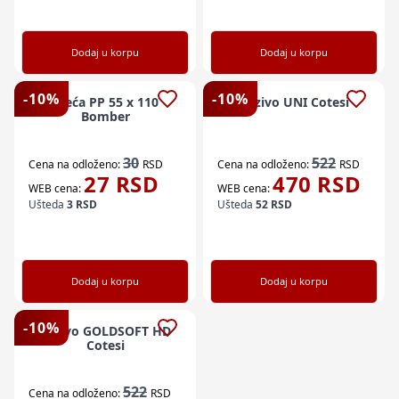
Dodaj u korpu
Dodaj u korpu
-
10
%
-
10
%
Vreća PP 55 x 110
Vezivo UNI Cotesi
Bomber
30
522
Cena na odloženo:
RSD
Cena na odloženo:
RSD
27
RSD
470
RSD
WEB cena:
WEB cena:
Ušteda
3
RSD
Ušteda
52
RSD
Dodaj u korpu
Dodaj u korpu
-
10
%
Vezivo GOLDSOFT HD
Cotesi
522
Cena na odloženo:
RSD