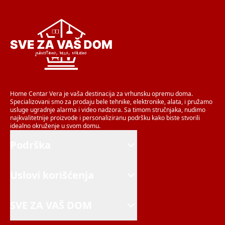
Home Centar Vera je vaša destinacija za vrhunsku opremu doma.
Specializovani smo za prodaju bele tehnike, elektronike, alata, i pružamo
usluge ugradnje alarma i video nadzora. Sa timom stručnjaka, nudimo
najkvalitetnije proizvode i personaliziranu podršku kako biste stvorili
idealno okruženje u svom domu.
Podrška
Uslovi korišćenja
SVE ZA VAŠ DOM