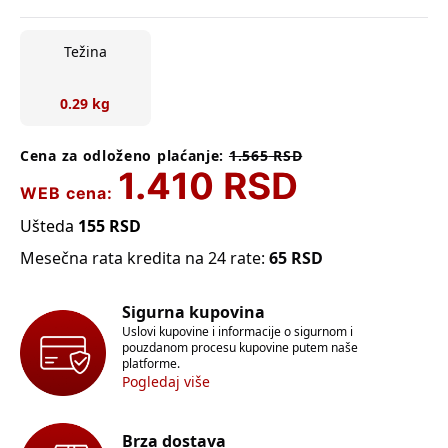
Težina
0.29 kg
Cena za odloženo plaćanje:
1.565
RSD
1.410
RSD
WEB cena:
Ušteda
155
RSD
Mesečna rata kredita na 24 rate:
65
RSD
Sigurna kupovina
Uslovi kupovine i informacije o sigurnom i
pouzdanom procesu kupovine putem naše
platforme.
Pogledaj više
Brza dostava