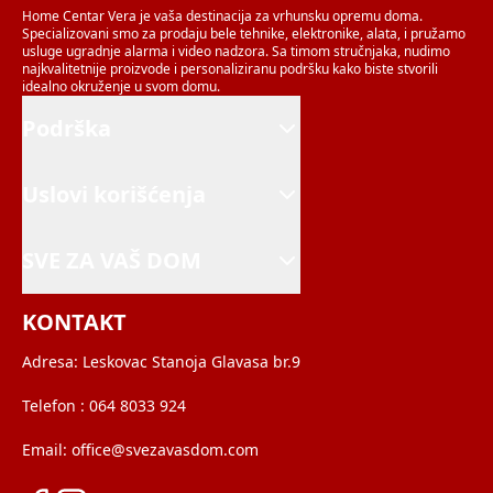
Home Centar Vera je vaša destinacija za vrhunsku opremu doma.
Specializovani smo za prodaju bele tehnike, elektronike, alata, i pružamo
usluge ugradnje alarma i video nadzora. Sa timom stručnjaka, nudimo
najkvalitetnije proizvode i personaliziranu podršku kako biste stvorili
idealno okruženje u svom domu.
Podrška
Uslovi korišćenja
SVE ZA VAŠ DOM
KONTAKT
Adresa:
Leskovac Stanoja Glavasa br.9
Telefon :
064 8033 924
Email:
office@svezavasdom.com