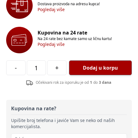
Dostava proizvoda na adresu kupca!
Pogledaj više
Kupovina na 24 rate
Na 24 rate bez kamate samo uz ličnu kartu!
Pogledaj više
-
+
Dodaj u korpu
Očekivani rok za isporuku je od
1
do
3 dana
Kupovina na rate?
Upišite broj telefona i javiće Vam se neko od naših
komercijalista.