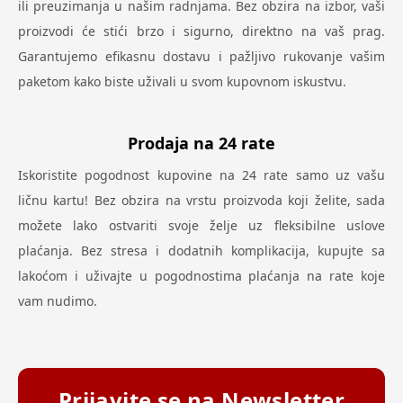
ili preuzimanja u našim radnjama. Bez obzira na izbor, vaši
proizvodi će stići brzo i sigurno, direktno na vaš prag.
Garantujemo efikasnu dostavu i pažljivo rukovanje vašim
paketom kako biste uživali u svom kupovnom iskustvu.
Prodaja na 24 rate
Iskoristite pogodnost kupovine na 24 rate samo uz vašu
ličnu kartu! Bez obzira na vrstu proizvoda koji želite, sada
možete lako ostvariti svoje želje uz fleksibilne uslove
plaćanja. Bez stresa i dodatnih komplikacija, kupujte sa
lakoćom i uživajte u pogodnostima plaćanja na rate koje
vam nudimo.
Prijavite se na Newsletter