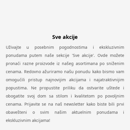
Sve akcije
Uživajte u posebnim pogodnostima i ekskluzivnim
ponudama putem naše sekcije 'Sve akcije'. Ovde možete
pronaći razne proizvode iz našeg asortimana po sniženim
cenama. Redovno ažuriramo našu ponudu kako bismo vam
omogućili pristup najnovijim akcijama i najatraktivnijim
popustima. Ne propustite priliku da ostvarite uštede i
obogatite svoj dom sa stilom i kvalitetom po povoljnim
cenama. Prijavite se na naš newsletter kako biste bili prvi
obavešteni o svim našim aktuelnim ponudama i
ekskluzivnim akcijama!