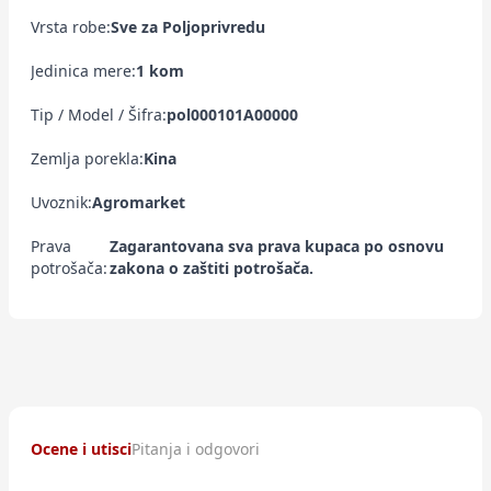
Vrsta robe:
Sve za Poljoprivredu
Jedinica mere:
1 kom
Tip / Model / Šifra:
pol000101A00000
Zemlja porekla:
Kina
Uvoznik:
Agromarket
Prava
Zagarantovana sva prava kupaca po osnovu
potrošača:
zakona o zaštiti potrošača.
Ocene i utisci
Pitanja i odgovori