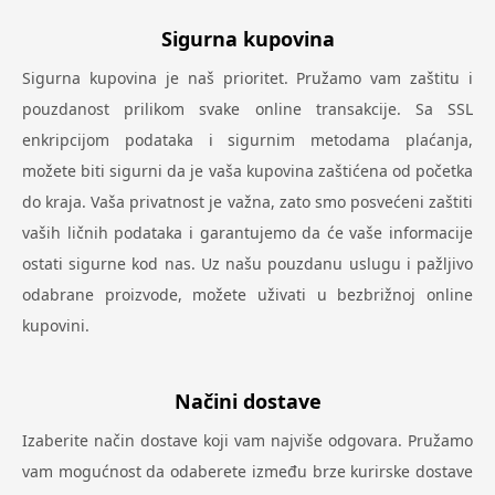
Sigurna kupovina
Sigurna kupovina je naš prioritet. Pružamo vam zaštitu i
pouzdanost prilikom svake online transakcije. Sa SSL
enkripcijom podataka i sigurnim metodama plaćanja,
možete biti sigurni da je vaša kupovina zaštićena od početka
do kraja. Vaša privatnost je važna, zato smo posvećeni zaštiti
vaših ličnih podataka i garantujemo da će vaše informacije
ostati sigurne kod nas. Uz našu pouzdanu uslugu i pažljivo
odabrane proizvode, možete uživati u bezbrižnoj online
kupovini.
Načini dostave
Izaberite način dostave koji vam najviše odgovara. Pružamo
vam mogućnost da odaberete između brze kurirske dostave