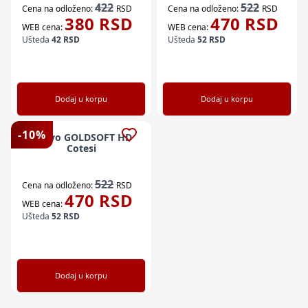
422
522
Cena na odloženo:
RSD
Cena na odloženo:
RSD
380
RSD
470
RSD
WEB cena:
WEB cena:
Ušteda
42
RSD
Ušteda
52
RSD
Dodaj u korpu
Dodaj u korpu
-
10
%
Vezivo GOLDSOFT HD
Cotesi
522
Cena na odloženo:
RSD
470
RSD
WEB cena:
Ušteda
52
RSD
Dodaj u korpu