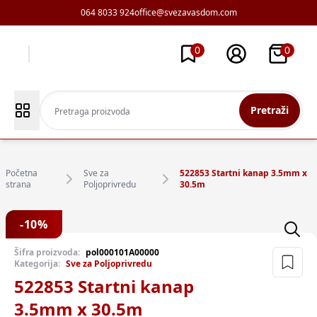
064 8033 924
office@svezavasdom.com
0
0
Pretraži
Početna
Sve za
522853 Startni kanap 3.5mm x
strana
Poljoprivredu
30.5m
-
10
%
Šifra proizvoda:
pol000101A00000
Kategorija:
Sve za Poljoprivredu
522853 Startni kanap
3.5mm x 30.5m