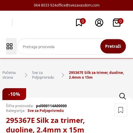
064 8033 924
office@svezavasdom.com
0
0
Pretraži
Početna
Sve za
295367E Silk za trimer, duoline,
strana
Poljoprivredu
2.4mm x 15m
-
10
%
Šifra proizvoda:
pol000114A00000
Kategorija:
Sve za Poljoprivredu
295367E Silk za trimer,
duoline, 2.4mm x 15m