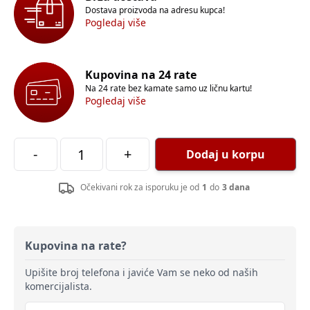
Dostava proizvoda na adresu kupca!
Pogledaj više
Kupovina na 24 rate
Na 24 rate bez kamate samo uz ličnu kartu!
Pogledaj više
-
+
Dodaj u korpu
Očekivani rok za isporuku je od
1
do
3 dana
Kupovina na rate?
Upišite broj telefona i javiće Vam se neko od naših
komercijalista.