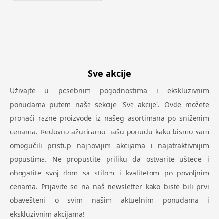
Sve akcije
Uživajte u posebnim pogodnostima i ekskluzivnim
ponudama putem naše sekcije 'Sve akcije'. Ovde možete
pronaći razne proizvode iz našeg asortimana po sniženim
cenama. Redovno ažuriramo našu ponudu kako bismo vam
omogućili pristup najnovijim akcijama i najatraktivnijim
popustima. Ne propustite priliku da ostvarite uštede i
obogatite svoj dom sa stilom i kvalitetom po povoljnim
cenama. Prijavite se na naš newsletter kako biste bili prvi
obavešteni o svim našim aktuelnim ponudama i
ekskluzivnim akcijama!