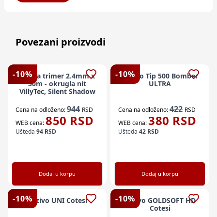
Povezani proizvodi
-
10
%
-
10
%
Silk za trimer 2.4mm x
Vezivo Tip 500 Bomber
50m - okrugla nit
ULTRA
VillyTec, Silent Shadow
944
422
Cena na odloženo:
RSD
Cena na odloženo:
RSD
850
RSD
380
RSD
WEB cena:
WEB cena:
Ušteda
94
RSD
Ušteda
42
RSD
Dodaj u korpu
Dodaj u korpu
-
10
%
-
10
%
Vezivo UNI Cotesi
Vezivo GOLDSOFT HD
Cotesi