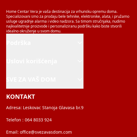
Home Centar Vera je vaša destinacija za vrhunsku opremu doma.
Specializovani smo za prodaju bele tehnike, elektronike, alata, i pružamo
usluge ugradnje alarma i video nadzora. Sa timom stručnjaka, nudimo
najkvalitetnije proizvode i personaliziranu podršku kako biste stvorili
idealno okruženje u svom domu.
Podrška
Uslovi korišćenja
SVE ZA VAŠ DOM
KONTAKT
Adresa:
Leskovac Stanoja Glavasa br.9
Telefon :
064 8033 924
Email:
office@svezavasdom.com