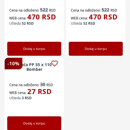
522
522
Cena na odloženo:
RSD
Cena na odloženo:
RSD
470
RSD
470
RSD
WEB cena:
WEB cena:
Ušteda
52
RSD
Ušteda
52
RSD
Dodaj u korpu
Dodaj u korpu
-
10
%
Vreća PP 55 x 110
Bomber
30
Cena na odloženo:
RSD
27
RSD
WEB cena:
Ušteda
3
RSD
Dodaj u korpu