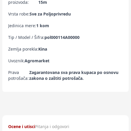
proizvoda:
15m
Vrsta robe:
Sve za Poljoprivredu
Jedinica mere:
1 kom
Tip / Model / Šifra:
pol000114A00000
Zemlja porekla:
Kina
Uvoznik:
Agromarket
Prava
Zagarantovana sva prava kupaca po osnovu
potrošača:
zakona o zaštiti potrošača.
Ocene i utisci
Pitanja i odgovori