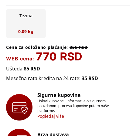
Težina
0.09 kg
Cena za odloženo plaćanje:
855
RSD
770
RSD
WEB cena:
Ušteda
85
RSD
Mesečna rata kredita na 24 rate:
35
RSD
Sigurna kupovina
Uslovi kupovine i informacije o sigurnom i
pouzdanom procesu kupovine putem naše
platforme.
Pogledaj više
Brza dostava