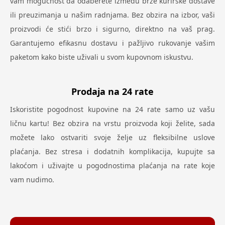
vam mogućnost da odaberete između brze kurirske dostave
ili preuzimanja u našim radnjama. Bez obzira na izbor, vaši
proizvodi će stići brzo i sigurno, direktno na vaš prag.
Garantujemo efikasnu dostavu i pažljivo rukovanje vašim
paketom kako biste uživali u svom kupovnom iskustvu.
Prodaja na 24 rate
Iskoristite pogodnost kupovine na 24 rate samo uz vašu
ličnu kartu! Bez obzira na vrstu proizvoda koji želite, sada
možete lako ostvariti svoje želje uz fleksibilne uslove
plaćanja. Bez stresa i dodatnih komplikacija, kupujte sa
lakoćom i uživajte u pogodnostima plaćanja na rate koje
vam nudimo.