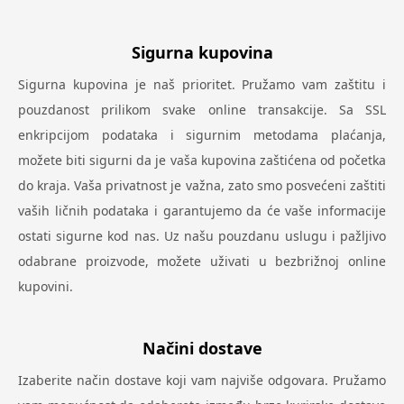
Sigurna kupovina
Sigurna kupovina je naš prioritet. Pružamo vam zaštitu i
pouzdanost prilikom svake online transakcije. Sa SSL
enkripcijom podataka i sigurnim metodama plaćanja,
možete biti sigurni da je vaša kupovina zaštićena od početka
do kraja. Vaša privatnost je važna, zato smo posvećeni zaštiti
vaših ličnih podataka i garantujemo da će vaše informacije
ostati sigurne kod nas. Uz našu pouzdanu uslugu i pažljivo
odabrane proizvode, možete uživati u bezbrižnoj online
kupovini.
Načini dostave
Izaberite način dostave koji vam najviše odgovara. Pružamo