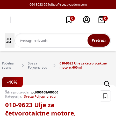
064 8033 924
office@svezavasdom.com
0
0
Pretraži
Početna
Sve za
010-9623 Ulje za četvorotaktne
strana
Poljoprivredu
motore, 600ml
-
10
%
Šifra proizvoda:
pol000108A00000
Kategorija:
Sve za Poljoprivredu
010-9623 Ulje za
četvorotaktne motore,