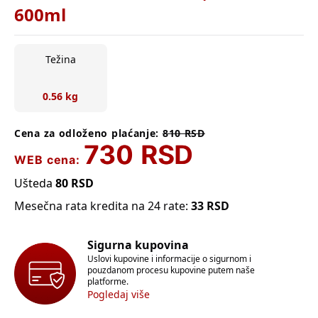
600ml
Težina
0.56 kg
Cena za odloženo plaćanje:
810
RSD
730
RSD
WEB cena:
Ušteda
80
RSD
Mesečna rata kredita na 24 rate:
33
RSD
Sigurna kupovina
Uslovi kupovine i informacije o sigurnom i
pouzdanom procesu kupovine putem naše
platforme.
Pogledaj više