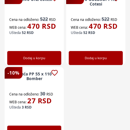
Cotesi
522
522
Cena na odloženo:
RSD
Cena na odloženo:
RSD
470
RSD
470
RSD
WEB cena:
WEB cena:
Ušteda
52
RSD
Ušteda
52
RSD
Dodaj u korpu
Dodaj u korpu
-
10
%
Vreća PP 55 x 110
Bomber
30
Cena na odloženo:
RSD
27
RSD
WEB cena:
Ušteda
3
RSD