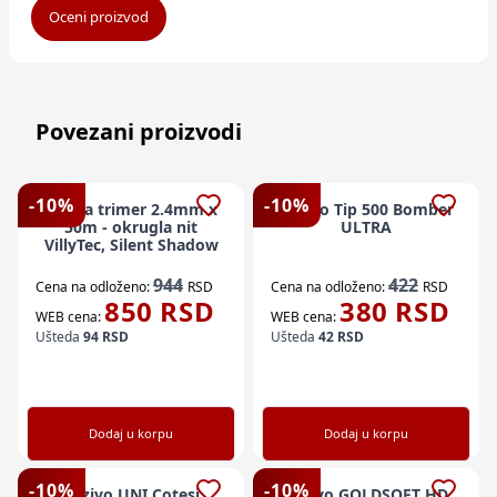
Oceni proizvod
Povezani proizvodi
-
10
%
-
10
%
Silk za trimer 2.4mm x
Vezivo Tip 500 Bomber
50m - okrugla nit
ULTRA
VillyTec, Silent Shadow
944
422
Cena na odloženo:
RSD
Cena na odloženo:
RSD
850
RSD
380
RSD
WEB cena:
WEB cena:
Ušteda
94
RSD
Ušteda
42
RSD
Dodaj u korpu
Dodaj u korpu
-
10
%
-
10
%
Vezivo UNI Cotesi
Vezivo GOLDSOFT HD