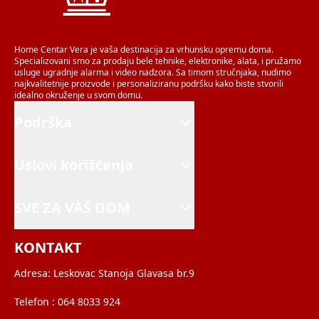
Home Centar Vera je vaša destinacija za vrhunsku opremu doma.
Specializovani smo za prodaju bele tehnike, elektronike, alata, i pružamo
usluge ugradnje alarma i video nadzora. Sa timom stručnjaka, nudimo
najkvalitetnije proizvode i personaliziranu podršku kako biste stvorili
idealno okruženje u svom domu.
Podrška
Uslovi korišćenja
SVE ZA VAŠ DOM
KONTAKT
Adresa:
Leskovac Stanoja Glavasa br.9
Telefon :
064 8033 924