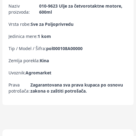
Naziv
010-9623 Ulje za četvorotaktne motore,
proizvoda:
600ml
Vrsta robe:
Sve za Poljoprivredu
Jedinica mere:
1 kom
Tip / Model / Šifra:
pol000108A00000
Zemlja porekla:
Kina
Uvoznik:
Agromarket
Prava
Zagarantovana sva prava kupaca po osnovu
potrošača:
zakona o zaštiti potrošača.