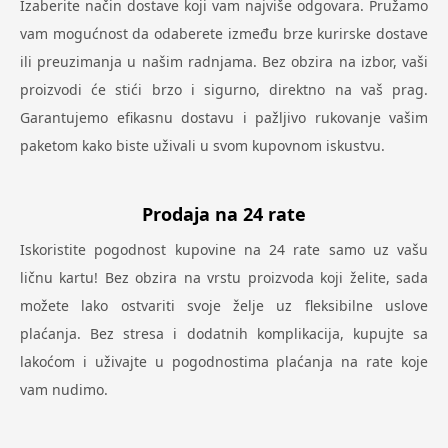
Izaberite način dostave koji vam najviše odgovara. Pružamo
vam mogućnost da odaberete između brze kurirske dostave
ili preuzimanja u našim radnjama. Bez obzira na izbor, vaši
proizvodi će stići brzo i sigurno, direktno na vaš prag.
Garantujemo efikasnu dostavu i pažljivo rukovanje vašim
paketom kako biste uživali u svom kupovnom iskustvu.
Prodaja na 24 rate
Iskoristite pogodnost kupovine na 24 rate samo uz vašu
ličnu kartu! Bez obzira na vrstu proizvoda koji želite, sada
možete lako ostvariti svoje želje uz fleksibilne uslove
plaćanja. Bez stresa i dodatnih komplikacija, kupujte sa
lakoćom i uživajte u pogodnostima plaćanja na rate koje
vam nudimo.