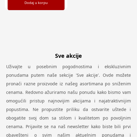
Dodaj u korpu
Sve akcije
Uživajte u posebnim pogodnostima i ekskluzivnim
ponudama putem naše sekcije 'Sve akcije'. Ovde možete
pronaći razne proizvode iz našeg asortimana po sniženim
cenama. Redovno ažuriramo našu ponudu kako bismo vam
omogućili pristup najnovijim akcijama i najatraktivnijim
popustima. Ne propustite priliku da ostvarite uštede i
obogatite svoj dom sa stilom i kvalitetom po povoljnim
cenama. Prijavite se na naš newsletter kako biste bili prvi
obavešteni o svim našim aktuelnim ponudama i