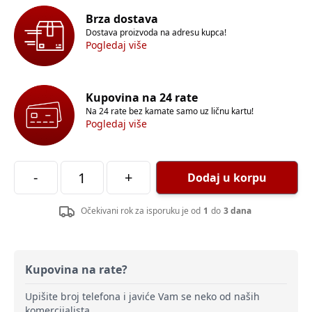
Brza dostava
Dostava proizvoda na adresu kupca!
Pogledaj više
Kupovina na 24 rate
Na 24 rate bez kamate samo uz ličnu kartu!
Pogledaj više
-
+
Dodaj u korpu
Očekivani rok za isporuku je od
1
do
3 dana
Kupovina na rate?
Upišite broj telefona i javiće Vam se neko od naših
komercijalista.