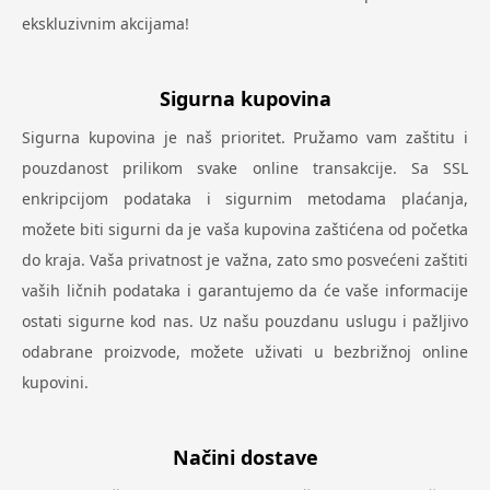
ekskluzivnim akcijama!
Sigurna kupovina
Sigurna kupovina je naš prioritet. Pružamo vam zaštitu i
pouzdanost prilikom svake online transakcije. Sa SSL
enkripcijom podataka i sigurnim metodama plaćanja,
možete biti sigurni da je vaša kupovina zaštićena od početka
do kraja. Vaša privatnost je važna, zato smo posvećeni zaštiti
vaših ličnih podataka i garantujemo da će vaše informacije
ostati sigurne kod nas. Uz našu pouzdanu uslugu i pažljivo
odabrane proizvode, možete uživati u bezbrižnoj online
kupovini.
Načini dostave