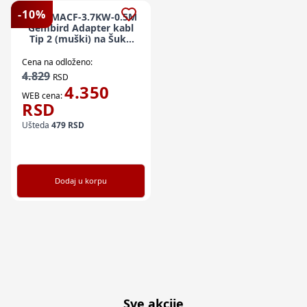
-
10
%
EV-T2MACF-3.7KW-0.5M
Gembird Adapter kabl
Tip 2 (muški) na Šuko
(ženski), 3,7 kW, 0,5 m
Cena na odloženo:
4.829
RSD
4.350
WEB cena:
RSD
Ušteda
479
RSD
Dodaj u korpu
Sve akcije