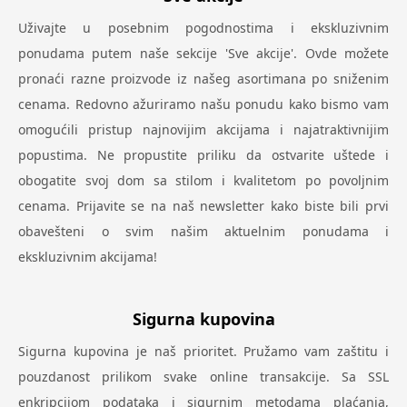
Uživajte u posebnim pogodnostima i ekskluzivnim
ponudama putem naše sekcije 'Sve akcije'. Ovde možete
pronaći razne proizvode iz našeg asortimana po sniženim
cenama. Redovno ažuriramo našu ponudu kako bismo vam
omogućili pristup najnovijim akcijama i najatraktivnijim
popustima. Ne propustite priliku da ostvarite uštede i
obogatite svoj dom sa stilom i kvalitetom po povoljnim
cenama. Prijavite se na naš newsletter kako biste bili prvi
obavešteni o svim našim aktuelnim ponudama i
ekskluzivnim akcijama!
Sigurna kupovina
Sigurna kupovina je naš prioritet. Pružamo vam zaštitu i
pouzdanost prilikom svake online transakcije. Sa SSL
enkripcijom podataka i sigurnim metodama plaćanja,