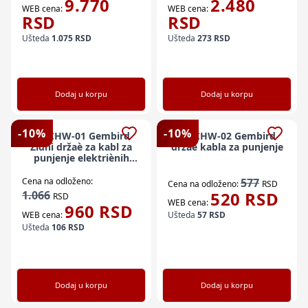
9.770
2.480
WEB cena:
WEB cena:
RSD
RSD
Ušteda
1.075
RSD
Ušteda
273
RSD
Dodaj u korpu
Dodaj u korpu
-
10
%
-
10
%
EV-CHW-01 Gembird
EV-CHW-02 Gembird
Zidni držaè za kabl za
držaè kabla za punjenje
punjenje elektriènih
vozila
Cena na odloženo:
577
Cena na odloženo:
RSD
1.066
520
RSD
RSD
WEB cena:
960
RSD
WEB cena:
Ušteda
57
RSD
Ušteda
106
RSD
Dodaj u korpu
Dodaj u korpu