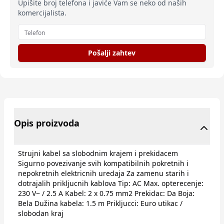
Upišite broj telefona i javiće Vam se neko od naših
komercijalista.
Pošalji zahtev
Opis proizvoda
Strujni kabel sa slobodnim krajem i prekidacem
Sigurno povezivanje svih kompatibilnih pokretnih i
nepokretnih elektricnih uredaja Za zamenu starih i
dotrajalih prikljucnih kablova Tip: AC Max. opterecenje:
230 V~ / 2.5 A Kabel: 2 x 0.75 mm2 Prekidac: Da Boja:
Bela Dužina kabela: 1.5 m Prikljucci: Euro utikac /
slobodan kraj