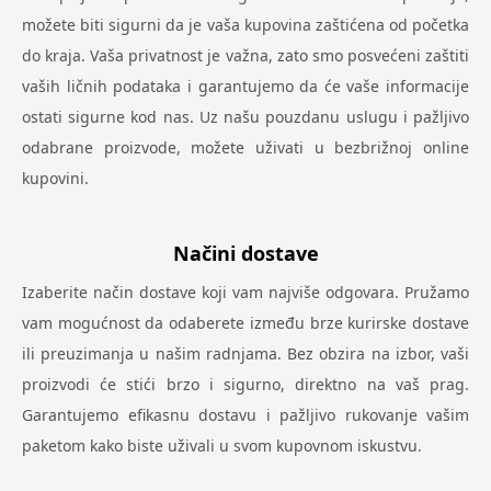
možete biti sigurni da je vaša kupovina zaštićena od početka
do kraja. Vaša privatnost je važna, zato smo posvećeni zaštiti
vaših ličnih podataka i garantujemo da će vaše informacije
ostati sigurne kod nas. Uz našu pouzdanu uslugu i pažljivo
odabrane proizvode, možete uživati u bezbrižnoj online
kupovini.
Načini dostave
Izaberite način dostave koji vam najviše odgovara. Pružamo
vam mogućnost da odaberete između brze kurirske dostave
ili preuzimanja u našim radnjama. Bez obzira na izbor, vaši
proizvodi će stići brzo i sigurno, direktno na vaš prag.
Garantujemo efikasnu dostavu i pažljivo rukovanje vašim
paketom kako biste uživali u svom kupovnom iskustvu.