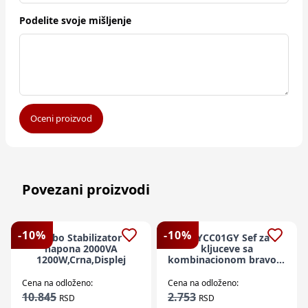
Podelite svoje mišljenje
Oceni proizvod
Povezani proizvodi
-
10
%
-
10
%
Kebo Stabilizator
KEYCC01GY Sef za
napona 2000VA
kljuceve sa
1200W,Crna,Displej
kombinacionom bravom
- za unutrašnju i
spoljašnju upotrebu,
Cena na odloženo:
Cena na odloženo:
crno/
10.845
2.753
RSD
RSD