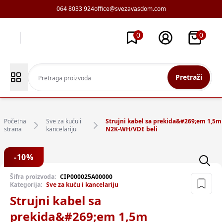
064 8033 924
office@svezavasdom.com
0
0
Pretraži
Početna
Sve za kuću i
Strujni kabel sa prekida&#269;em 1,5m
strana
kancelariju
N2K-WH/VDE beli
-
10
%
Šifra proizvoda:
CIP000025A00000
Kategorija:
Sve za kuću i kancelariju
Strujni kabel sa
prekida&#269;em 1,5m