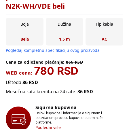
N2K-WH/VDE beli
Boja
Dužina
Tip kabla
Bela
1.5 m
AC
Pogledaj kompletnu specifikaciju ovog proizvoda
Cena za odloženo plaćanje:
866
RSD
780
RSD
WEB cena:
Ušteda
86
RSD
Mesečna rata kredita na 24 rate:
36
RSD
Sigurna kupovina
Uslovi kupovine i informacije o sigurnom i
pouzdanom procesu kupovine putem naše
platforme.
Pogledaj više