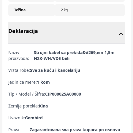
Težina
2 kg
Deklaracija
Naziv
Strujni kabel sa prekida&#269;em 1,5m
proizvoda:
N2K-WH/VDE beli
Vrsta robe:
Sve za kuću i kancelariju
Jedinica mere:
1 kom
Tip / Model / Šifra:
CIP000025A00000
Zemlja porekla:
Kina
Uvoznik:
Gembird
Prava
Zagarantovana sva prava kupaca po osnovu