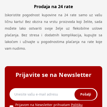
Prodaja na 24 rate
Iskoristite pogodnost kupovine na 24 rate samo uz vašu
ličnu kartu! Bez obzira na vrstu proizvoda koji želite, sada
možete lako ostvariti svoje želje uz fleksibilne uslove
plaćanja. Bez stresa i dodatnih komplikacija, kupujte sa
lakoćom i uživajte u pogodnostima plaćanja na rate koje
vam nudimo.
Prijavite se na Newsletter
Pošalji
Prijavom na Newsletter prihvatam
Politiku