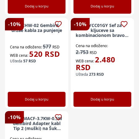
Dodaj u korpu
Dodaj u korpu
-
10
%
-
10
%
EV-CHW-02 Gembird
KEYCC01GY Sef za
držaè kabla za punjenje
kljuceve sa
kombinacionom bravom
- za unutrašnju i
spoljašnju upotrebu,
577
Cena na odloženo:
Cena na odloženo:
RSD
crno/
520
RSD
2.753
RSD
WEB cena:
2.480
Ušteda
57
RSD
WEB cena:
RSD
Ušteda
273
RSD
Dodaj u korpu
Dodaj u korpu
-
10
%
EV-T2MACF-3.7KW-0.5M
Gembird Adapter kabl
Tip 2 (muški) na Šuko
(ženski), 3,7 kW, 0,5 m
Cena na odloženo: