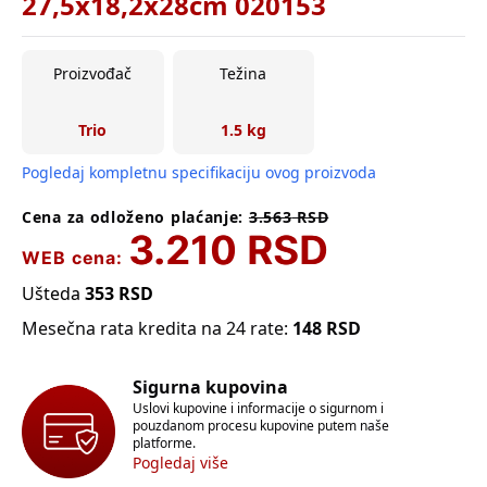
27,5x18,2x28cm 020153
Proizvođač
Težina
Trio
1.5 kg
Pogledaj kompletnu specifikaciju ovog proizvoda
Cena za odloženo plaćanje:
3.563
RSD
3.210
RSD
WEB cena:
Ušteda
353
RSD
Mesečna rata kredita na 24 rate:
148
RSD
Sigurna kupovina
Uslovi kupovine i informacije o sigurnom i
pouzdanom procesu kupovine putem naše
platforme.
Pogledaj više