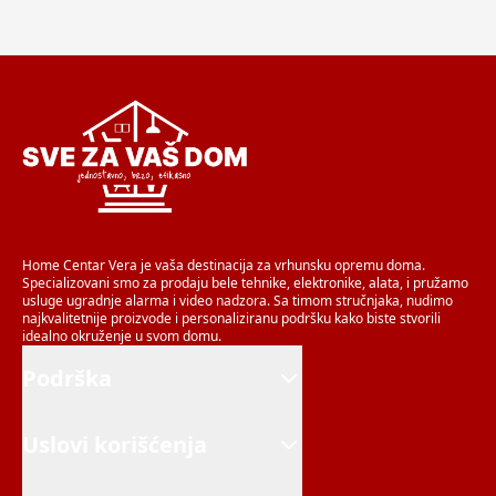
Home Centar Vera je vaša destinacija za vrhunsku opremu doma.
Specializovani smo za prodaju bele tehnike, elektronike, alata, i pružamo
usluge ugradnje alarma i video nadzora. Sa timom stručnjaka, nudimo
najkvalitetnije proizvode i personaliziranu podršku kako biste stvorili
idealno okruženje u svom domu.
Podrška
Uslovi korišćenja