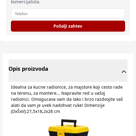
komercijalista.
Pošalji zahtev
Opis proizvoda
Idealna za kucne radionice, za majstore koji cesto rade
na terenu, za montere... Napravite red u vašoj
radionici. Omogucava vam da lako i brzo razdvojite vaš
alati da vam je uvek nadohvat ruke! Dimenzije
(DxŠxV):27,5x18,2x28 cm