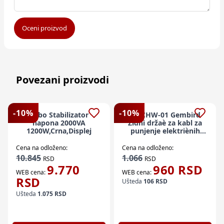
Oceni proizvod
Povezani proizvodi
-
10
%
-
10
%
Kebo Stabilizator
EV-CHW-01 Gembird
napona 2000VA
Zidni držaè za kabl za
1200W,Crna,Displej
punjenje elektriènih
vozila
Cena na odloženo:
Cena na odloženo:
10.845
1.066
RSD
RSD
9.770
960
RSD
WEB cena:
WEB cena:
RSD
Ušteda
106
RSD
Ušteda
1.075
RSD