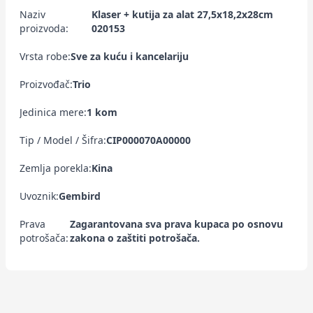
Naziv
Klaser + kutija za alat 27,5x18,2x28cm
proizvoda:
020153
Vrsta robe:
Sve za kuću i kancelariju
Proizvođač:
Trio
Jedinica mere:
1 kom
Tip / Model / Šifra:
CIP000070A00000
Zemlja porekla:
Kina
Uvoznik:
Gembird
Prava
Zagarantovana sva prava kupaca po osnovu
potrošača:
zakona o zaštiti potrošača.