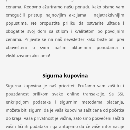
cenama. Redovno ažuriramo našu ponudu kako bismo vam
omogućili pristup najnovijim akcijama i najatraktivnijim
popustima. Ne propustite priliku da ostvarite uštede i
obogatite svoj dom sa stilom i kvalitetom po povoljnim
cenama. Prijavite se na naš newsletter kako biste bili prvi
obavešteni o svim našim aktuelnim ponudama i
ekskluzivnim akcijama!
Sigurna kupovina
Sigurna kupovina je naš prioritet. Pružamo vam zaštitu i
pouzdanost prilikom svake online transakcije. Sa SSL
enkripcijom podataka i sigurnim metodama plaćanja,
možete biti sigurni da je vaša kupovina zaštićena od početka
do kraja. Vaša privatnost je važna, zato smo posvećeni zaštiti
vaših ličnih podataka i garantujemo da će vaše informacije