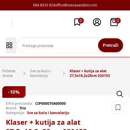
064 8033 924
office@svezavasdom.com
0
0
Pretraži
Početna
Sve za kuću i
Klaser + kutija za alat
strana
kancelariju
27,5x18,2x28cm 020153
-
10
%
Šifra proizvoda:
CIP000070A00000
Brend:
Trio
Kategorija:
Sve za kuću i kancelariju
Klaser + kutija za alat