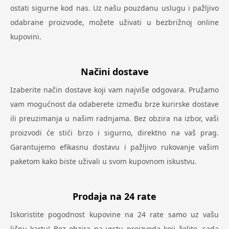
ostati sigurne kod nas. Uz našu pouzdanu uslugu i pažljivo
odabrane proizvode, možete uživati u bezbrižnoj online
kupovini.
Načini dostave
Izaberite način dostave koji vam najviše odgovara. Pružamo
vam mogućnost da odaberete između brze kurirske dostave
ili preuzimanja u našim radnjama. Bez obzira na izbor, vaši
proizvodi će stići brzo i sigurno, direktno na vaš prag.
Garantujemo efikasnu dostavu i pažljivo rukovanje vašim
paketom kako biste uživali u svom kupovnom iskustvu.
Prodaja na 24 rate
Iskoristite pogodnost kupovine na 24 rate samo uz vašu
ličnu kartu! Bez obzira na vrstu proizvoda koji želite, sada