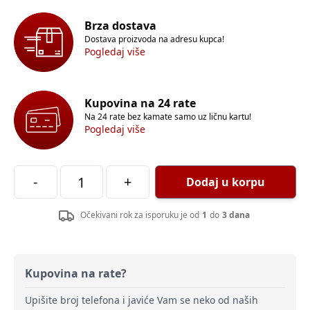
Brza dostava
Dostava proizvoda na adresu kupca!
Pogledaj više
Kupovina na 24 rate
Na 24 rate bez kamate samo uz ličnu kartu!
Pogledaj više
-
+
Dodaj u korpu
Očekivani rok za isporuku je od
1
do
3 dana
Kupovina na rate?
Upišite broj telefona i javiće Vam se neko od naših