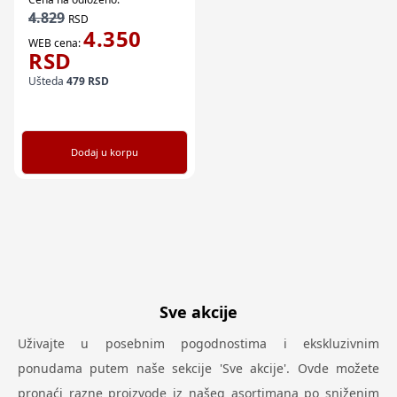
4.829
RSD
4.350
WEB cena:
RSD
Ušteda
479
RSD
Dodaj u korpu
Sve akcije
Uživajte u posebnim pogodnostima i ekskluzivnim
ponudama putem naše sekcije 'Sve akcije'. Ovde možete
pronaći razne proizvode iz našeg asortimana po sniženim