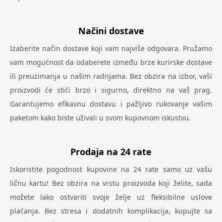
Načini dostave
Izaberite način dostave koji vam najviše odgovara. Pružamo
vam mogućnost da odaberete između brze kurirske dostave
ili preuzimanja u našim radnjama. Bez obzira na izbor, vaši
proizvodi će stići brzo i sigurno, direktno na vaš prag.
Garantujemo efikasnu dostavu i pažljivo rukovanje vašim
paketom kako biste uživali u svom kupovnom iskustvu.
Prodaja na 24 rate
Iskoristite pogodnost kupovine na 24 rate samo uz vašu
ličnu kartu! Bez obzira na vrstu proizvoda koji želite, sada
možete lako ostvariti svoje želje uz fleksibilne uslove
plaćanja. Bez stresa i dodatnih komplikacija, kupujte sa