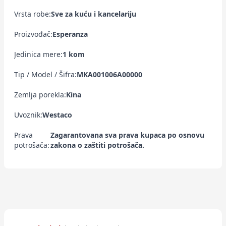
Vrsta robe:
Sve za kuću i kancelariju
Proizvođač:
Esperanza
Jedinica mere:
1 kom
Tip / Model / Šifra:
MKA001006A00000
Zemlja porekla:
Kina
Uvoznik:
Westaco
Prava
Zagarantovana sva prava kupaca po osnovu
potrošača:
zakona o zaštiti potrošača.