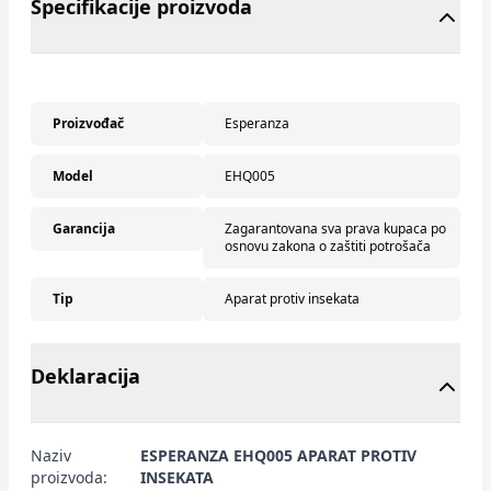
Specifikacije proizvoda
Proizvođač
Esperanza
Model
EHQ005
Garancija
Zagarantovana sva prava kupaca po
osnovu zakona o zaštiti potrošača
Tip
Aparat protiv insekata
Deklaracija
Naziv
ESPERANZA EHQ005 APARAT PROTIV
proizvoda:
INSEKATA