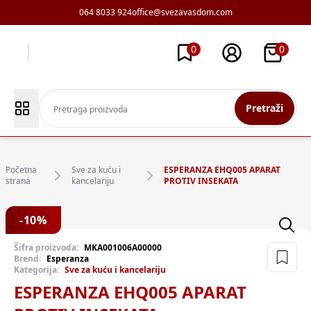
064 8033 924
office@svezavasdom.com
0
0
Pretraži
Početna
Sve za kuću i
ESPERANZA EHQ005 APARAT
strana
kancelariju
PROTIV INSEKATA
-
10
%
Šifra proizvoda:
MKA001006A00000
Brend:
Esperanza
Kategorija:
Sve za kuću i kancelariju
ESPERANZA EHQ005 APARAT