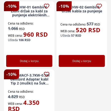
-
10
%
-
10
%
EV-CHW-01 Gembird
EV-CHW-02 Gembird
Zidni držaè za kabl za
držaè kabla za punjenje
punjenje elektriènih
vozila
Cena na odloženo:
577
Cena na odloženo:
RSD
1.066
520
RSD
RSD
WEB cena:
960
RSD
WEB cena:
Ušteda
57
RSD
Ušteda
106
RSD
Dodaj u korpu
Dodaj u korpu
-
10
%
EV-T2MACF-3.7KW-0.5M
Gembird Adapter kabl
Tip 2 (muški) na Šuko
(ženski), 3,7 kW, 0,5 m
Cena na odloženo:
4.829
RSD
4.350
WEB cena:
RSD