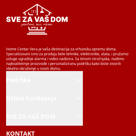
Home Centar Vera je vaša destinacija za vrhunsku opremu doma.
Specializovani smo za prodaju bele tehnike, elektronike, alata, i pružamo
usluge ugradnje alarma i video nadzora. Sa timom stručnjaka, nudimo
najkvalitetnije proizvode i personaliziranu podršku kako biste stvorili
idealno okruženje u svom domu.
Podrška
Uslovi korišćenja
SVE ZA VAŠ DOM
KONTAKT