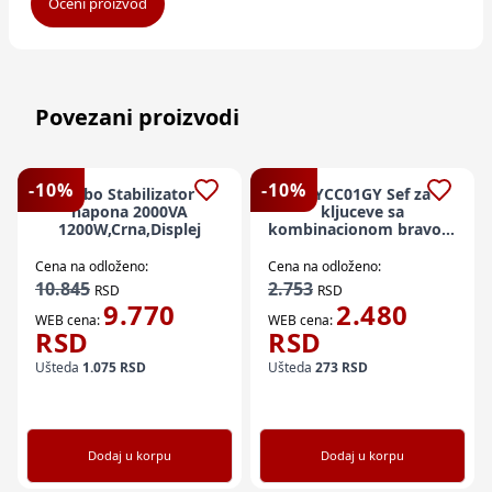
Oceni proizvod
Povezani proizvodi
-
10
%
-
10
%
Kebo Stabilizator
KEYCC01GY Sef za
napona 2000VA
kljuceve sa
1200W,Crna,Displej
kombinacionom bravom
- za unutrašnju i
spoljašnju upotrebu,
Cena na odloženo:
Cena na odloženo:
crno/
10.845
2.753
RSD
RSD
9.770
2.480
WEB cena:
WEB cena:
RSD
RSD
Ušteda
1.075
RSD
Ušteda
273
RSD
Dodaj u korpu
Dodaj u korpu