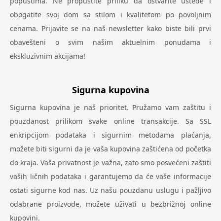
popustima. Ne propustite priliku da ostvarite uštede i
obogatite svoj dom sa stilom i kvalitetom po povoljnim
cenama. Prijavite se na naš newsletter kako biste bili prvi
obavešteni o svim našim aktuelnim ponudama i
ekskluzivnim akcijama!
Sigurna kupovina
Sigurna kupovina je naš prioritet. Pružamo vam zaštitu i
pouzdanost prilikom svake online transakcije. Sa SSL
enkripcijom podataka i sigurnim metodama plaćanja,
možete biti sigurni da je vaša kupovina zaštićena od početka
do kraja. Vaša privatnost je važna, zato smo posvećeni zaštiti
vaših ličnih podataka i garantujemo da će vaše informacije
ostati sigurne kod nas. Uz našu pouzdanu uslugu i pažljivo
odabrane proizvode, možete uživati u bezbrižnoj online
kupovini.