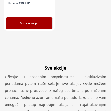
Ušteda
479
RSD
Dodaj u korpu
Sve akcije
Uživajte u posebnim pogodnostima i ekskluzivnim
ponudama putem naše sekcije 'Sve akcije'. Ovde možete
pronaći razne proizvode iz našeg asortimana po sniženim
cenama. Redovno ažuriramo našu ponudu kako bismo vam
omogućili pristup najnovijim akcijama i najatraktivnijim