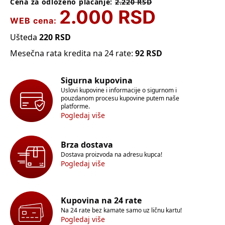
Cena za odloženo plaćanje:
2.220
RSD
2.000
RSD
WEB cena:
Ušteda
220
RSD
Mesečna rata kredita na 24 rate:
92
RSD
Sigurna kupovina
Uslovi kupovine i informacije o sigurnom i
pouzdanom procesu kupovine putem naše
platforme.
Pogledaj više
Brza dostava
Dostava proizvoda na adresu kupca!
Pogledaj više
Kupovina na 24 rate
Na 24 rate bez kamate samo uz ličnu kartu!
Pogledaj više