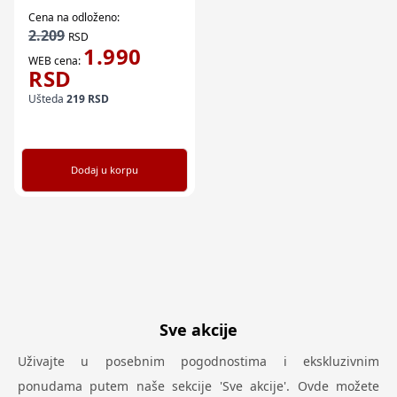
Cena na odloženo:
2.209
RSD
1.990
WEB cena:
RSD
Ušteda
219
RSD
Dodaj u korpu
Sve akcije
Uživajte u posebnim pogodnostima i ekskluzivnim
ponudama putem naše sekcije 'Sve akcije'. Ovde možete