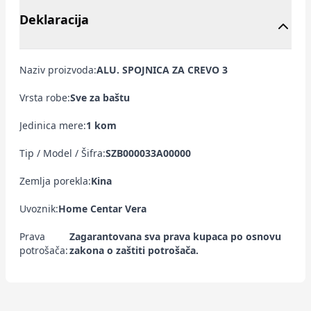
Deklaracija
Naziv proizvoda:
ALU. SPOJNICA ZA CREVO 3
Vrsta robe:
Sve za baštu
Jedinica mere:
1 kom
Tip / Model / Šifra:
SZB000033A00000
Zemlja porekla:
Kina
Uvoznik:
Home Centar Vera
Prava
Zagarantovana sva prava kupaca po osnovu
potrošača:
zakona o zaštiti potrošača.