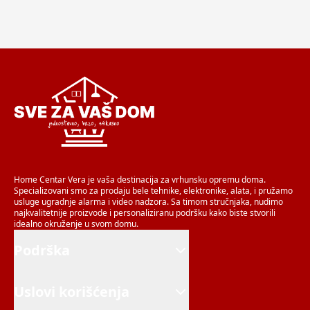
Home Centar Vera je vaša destinacija za vrhunsku opremu doma.
Specializovani smo za prodaju bele tehnike, elektronike, alata, i pružamo
usluge ugradnje alarma i video nadzora. Sa timom stručnjaka, nudimo
najkvalitetnije proizvode i personaliziranu podršku kako biste stvorili
idealno okruženje u svom domu.
Podrška
Uslovi korišćenja