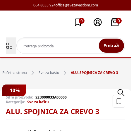
064 8033 924
office@svezavasdom.com
0
0
Pretraži
Početna strana
Sve za baštu
ALU. SPOJNICA ZA CREVO 3
-
10
%
Šifra proizvoda:
SZB000033A00000
Kategorija:
Sve za baštu
ALU. SPOJNICA ZA CREVO 3