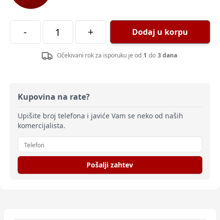
-
+
Dodaj u korpu
Očekivani rok za isporuku je od
1
do
3 dana
Kupovina na rate?
Upišite broj telefona i javiće Vam se neko od naših
komercijalista.
Pošalji zahtev