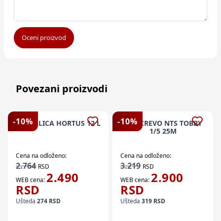
Oceni proizvod
Povezani proizvodi
-
10
%
-
10
%
PRSKALICA HORTUS 12 L
FITT CREVO NTS TOBBY
1/5 25M
Cena na odloženo:
Cena na odloženo:
2.764
3.219
RSD
RSD
2.490
2.900
WEB cena:
WEB cena:
RSD
RSD
Ušteda
274
RSD
Ušteda
319
RSD