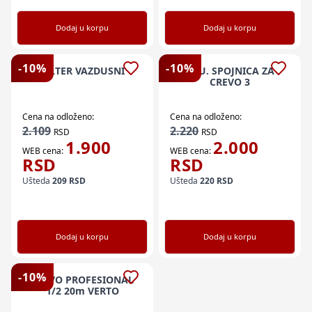
Dodaj u korpu
Dodaj u korpu
-
10
%
-
10
%
FILTER VAZDUSNI
ALU. SPOJNICA ZA
CREVO 3
Cena na odloženo:
Cena na odloženo:
2.109
2.220
RSD
RSD
1.900
2.000
WEB cena:
WEB cena:
RSD
RSD
Ušteda
209
RSD
Ušteda
220
RSD
Dodaj u korpu
Dodaj u korpu
-
10
%
CREVO PROFESIONAL
1/2 20m VERTO