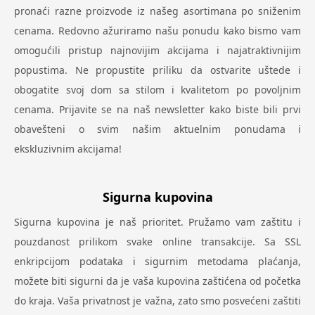
pronaći razne proizvode iz našeg asortimana po sniženim
cenama. Redovno ažuriramo našu ponudu kako bismo vam
omogućili pristup najnovijim akcijama i najatraktivnijim
popustima. Ne propustite priliku da ostvarite uštede i
obogatite svoj dom sa stilom i kvalitetom po povoljnim
cenama. Prijavite se na naš newsletter kako biste bili prvi
obavešteni o svim našim aktuelnim ponudama i
ekskluzivnim akcijama!
Sigurna kupovina
Sigurna kupovina je naš prioritet. Pružamo vam zaštitu i
pouzdanost prilikom svake online transakcije. Sa SSL
enkripcijom podataka i sigurnim metodama plaćanja,
možete biti sigurni da je vaša kupovina zaštićena od početka
do kraja. Vaša privatnost je važna, zato smo posvećeni zaštiti