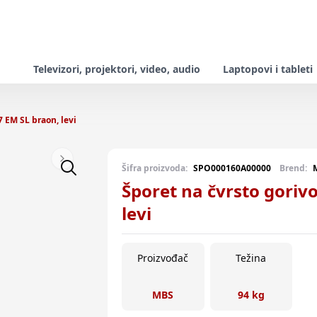
Televizori, projektori, video, audio
Laptopovi i tableti
 EM SL braon, levi
Next slide
Šifra proizvoda:
SPO000160A00000
Brend:
Šporet na čvrsto goriv
levi
Proizvođač
Težina
MBS
94 kg