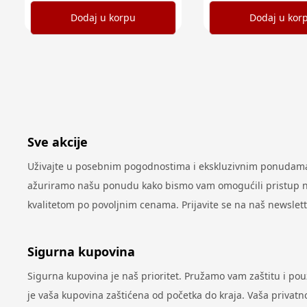
Dodaj u korpu
Dodaj u kor
Sve akcije
Uživajte u posebnim pogodnostima i ekskluzivnim ponudama 
ažuriramo našu ponudu kako bismo vam omogućili pristup najn
kvalitetom po povoljnim cenama. Prijavite se na naš newslet
Sigurna kupovina
Sigurna kupovina je naš prioritet. Pružamo vam zaštitu i po
je vaša kupovina zaštićena od početka do kraja. Vaša privatno