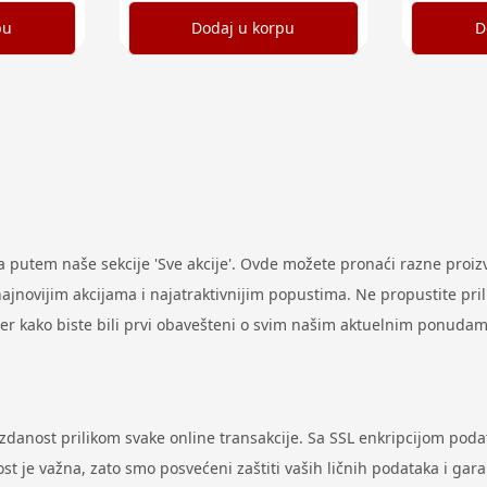
pu
Dodaj u korpu
D
putem naše sekcije 'Sve akcije'. Ovde možete pronaći razne proi
ovijim akcijama i najatraktivnijim popustima. Ne propustite prilik
ter kako biste bili prvi obavešteni o svim našim aktuelnim ponudam
uzdanost prilikom svake online transakcije. Sa SSL enkripcijom pod
st je važna, zato smo posvećeni zaštiti vaših ličnih podataka i gar