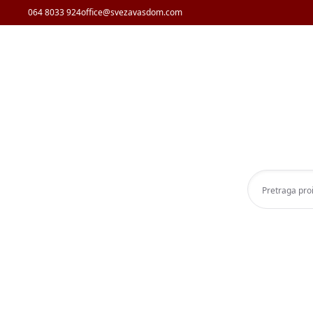
064 8033 924
office@svezavasdom.com