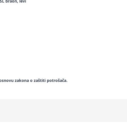
L braon, levi
snovu zakona o zaštiti potrošača.