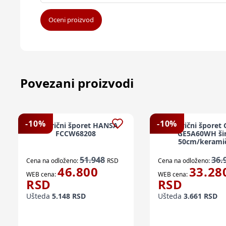
Oceni proizvod
Povezani proizvodi
-
10
%
-
10
%
Električni šporet HANSA
Električni šporet
FCCW68208
GE5A60WH šir
50cm/kerami
ploča/ventilators
51.948
36.
Cena na odloženo:
RSD
Cena na odloženo:
46.800
33.28
WEB cena:
WEB cena:
RSD
RSD
Ušteda
5.148
RSD
Ušteda
3.661
RSD