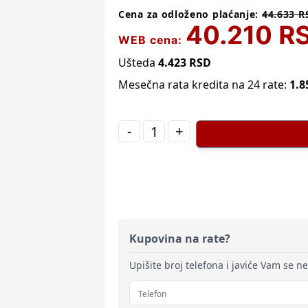
Cena za odloženo plaćanje:
44.633
R
40.210
R
WEB cena:
Ušteda
4.423
RSD
Mesečna rata kredita na 24 rate:
1.8
-
+
Kupovina na rate?
Upišite broj telefona i javiće Vam se n