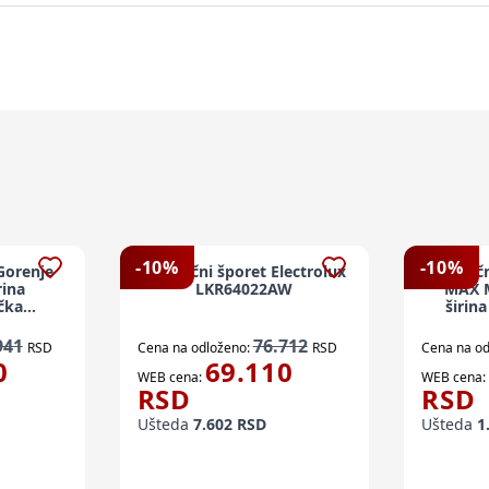
-
10
%
-
10
%
 Gorenje
Električni šporet Electrolux
Električ
ina
LKR64022AW
MAX 
čka
širin
ka rerna
941
76.712
RSD
Cena na odloženo:
RSD
Cena na od
0
69.110
WEB cena:
WEB cena:
RSD
RSD
Ušteda
7.602
RSD
Ušteda
1