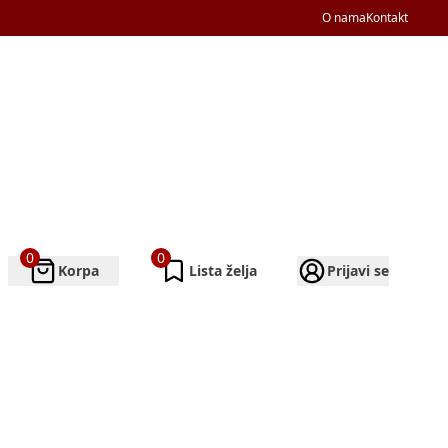
O nama
Kontakt
0
0
Korpa
Lista želja
Prijavi se