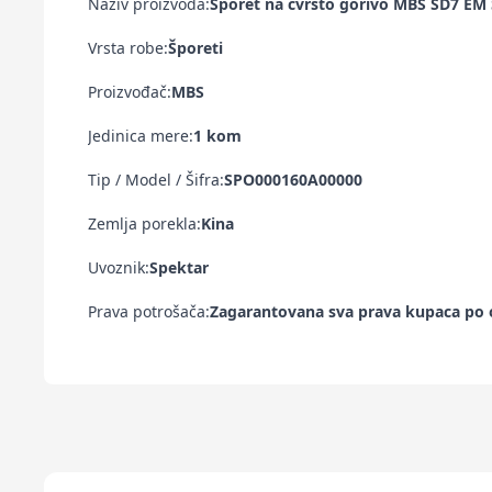
Naziv proizvoda:
Šporet na čvrsto gorivo MBS SD7 EM S
Vrsta robe:
Šporeti
Proizvođač:
MBS
Jedinica mere:
1 kom
Tip / Model / Šifra:
SPO000160A00000
Zemlja porekla:
Kina
Uvoznik:
Spektar
Prava potrošača:
Zagarantovana sva prava kupaca po o