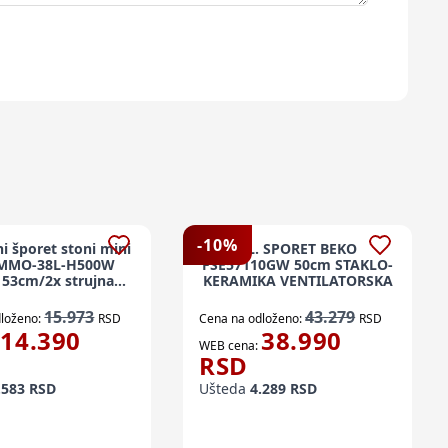
-
10
%
ni šporet stoni mini
EL. SPORET BEKO
MMO-38L-H500W
FSE57110GW 50cm STAKLO-
a 53cm/2x strujna
KERAMIKA VENTILATORSKA
ringla
15.973
43.279
loženo:
RSD
Cena na odloženo:
RSD
14.390
38.990
WEB cena:
RSD
.583
RSD
Ušteda
4.289
RSD