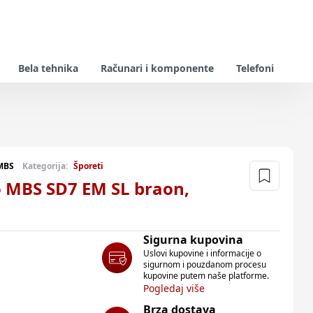
Bela tehnika
Računari i komponente
Telefoni
MBS
Kategorija:
Šporeti
o MBS SD7 EM SL braon,
Sigurna kupovina
Uslovi kupovine i informacije o
sigurnom i pouzdanom procesu
kupovine putem naše platforme.
Pogledaj više
Brza dostava