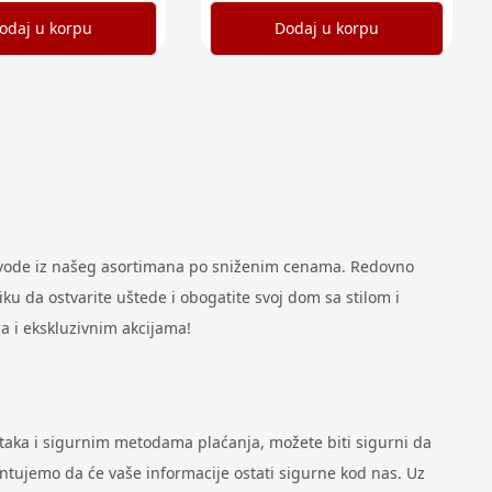
odaj u korpu
Dodaj u korpu
zvode iz našeg asortimana po sniženim cenama. Redovno
u da ostvarite uštede i obogatite svoj dom sa stilom i
a i ekskluzivnim akcijama!
ataka i sigurnim metodama plaćanja, možete biti sigurni da
antujemo da će vaše informacije ostati sigurne kod nas. Uz