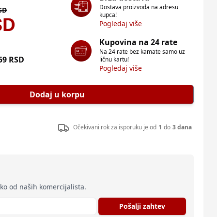
Dostava proizvoda na adresu
SD
kupca!
SD
Pogledaj više
Kupovina na 24 rate
Na 24 rate bez kamate samo uz
59
RSD
ličnu kartu!
Pogledaj više
Dodaj u korpu
Očekivani rok za isporuku je od
1
do
3 dana
eko od naših komercijalista.
Pošalji zahtev