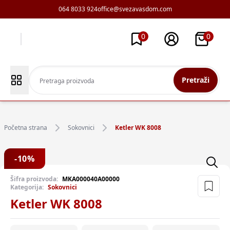
064 8033 924
office@svezavasdom.com
0
0
Pretraži
Početna strana
Sokovnici
Ketler WK 8008
-
10
%
Šifra proizvoda:
MKA000040A00000
Kategorija:
Sokovnici
Ketler WK 8008