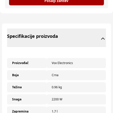
Pošalji zahtev
Specifikacije proizvoda
Proizvođač
Vox Electronics
Boja
Crna
Težina
0.96 kg
Snaga
2200 W
Zapremina
1.7 l