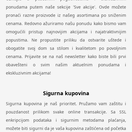
ponudama putem naše sekcije 'Sve akcije'. Ovde možete
pronaći razne proizvode iz našeg asortimana po sniženim
cenama. Redovno ažuriramo našu ponudu kako bismo vam
omogućili pristup najnovijim akcijama i najatraktivnijim
popustima. Ne propustite priliku da ostvarite uštede i
obogatite svoj dom sa stilom i kvalitetom po povoljnim
cenama. Prijavite se na naš newsletter kako biste bili prvi
obavešteni o svim našim aktuelnim ponudama i
ekskluzivnim akcijama!
Sigurna kupovina
Sigurna kupovina je naš prioritet. Pružamo vam zaštitu i
pouzdanost prilikom svake online transakcije. Sa SSL
enkripcijom podataka i sigurnim metodama plaćanja,
možete biti sigurni da je vaša kupovina zaštićena od početka