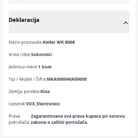
Deklaracija
Naziv proizvoda:
Ketler WK 8008
Vrsta robe:
Sokovnici
Jedinica mere:
1 kom
Tip / Model / Šifra:
MKA000040A00000
Zemlja porekla:
Kina
Uvoznik:
VOX_Electronics
Prava
Zagarantovana sva prava kupaca po osnovu
potrošača:
zakona o zaštiti potrošača.