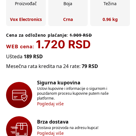
Proizvođač
Boja
Težina
Vox Electronics
Crna
0.96 kg
Cena za odloženo plaćanje:
1.909
RSD
1.720
RSD
WEB cena:
Ušteda
189
RSD
Mesečna rata kredita na 24 rate:
79
RSD
Sigurna kupovina
Uslovi kupovine i informacije o sigurnom i
pouzdanom procesu kupovine putem naše
platforme.
Pogledaj više
Brza dostava
Dostava proizvoda na adresu kupca!
Pogledaj više