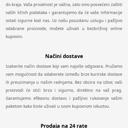
do kraja. Vaša privatnost je važna, zato smo posvećeni zaštiti
vaših ličnih podataka i garantujemo da će vaše informacije
ostati sigurne kod nas. Uz našu pouzdanu uslugu i pažljivo
odabrane proizvode, možete uživati u bezbrižnoj online
kupovini.
Načini dostave
Izaberite način dostave koji vam najviše odgovara. Pružamo
vam mogućnost da odaberete između brze kurirske dostave
ili preuzimanja u našim radnjama. Bez obzira na izbor, vaši
proizvodi će stići brzo i sigurno, direktno na vaš prag.
Garantujemo efikasnu dostavu i pažljivo rukovanje vašim
paketom kako biste uživali u svom kupovnom iskustvu.
Prodaja na 24 rate