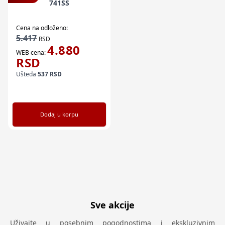
741SS
Cena na odloženo:
5.417
RSD
4.880
WEB cena:
RSD
Ušteda
537
RSD
Dodaj u korpu
Sve akcije
Uživajte u posebnim pogodnostima i ekskluzivnim