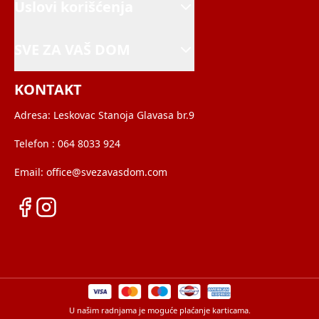
Uslovi korišćenja
SVE ZA VAŠ DOM
KONTAKT
Adresa:
Leskovac Stanoja Glavasa br.9
Telefon :
064 8033 924
Email:
office@svezavasdom.com
U našim radnjama je moguće plaćanje karticama.