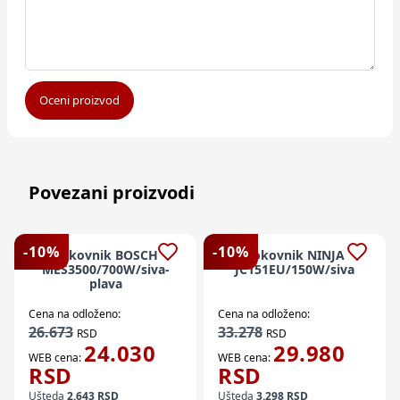
Oceni proizvod
Povezani proizvodi
-
10
%
-
10
%
Sokovnik BOSCH
Sokovnik NINJA
MES3500/700W/siva-
JC151EU/150W/siva
plava
Cena na odloženo:
Cena na odloženo:
26.673
33.278
RSD
RSD
24.030
29.980
WEB cena:
WEB cena:
RSD
RSD
Ušteda
2.643
RSD
Ušteda
3.298
RSD