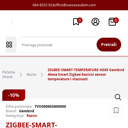
064 8033 924
office@svezavasdom.com
0
0
Pretraži
ZIGBEE-SMART-TEMPERATURE-HS05 Gembird
Početna
Razno
Alexa Smart Zigbee bezicni senzor
strana
temperature i vlaznosti
-
10
%
Šifra proizvoda:
TVO000693A00000
Brend:
Gembird
Kategorija:
Razno
ZIGBEE-SMART-