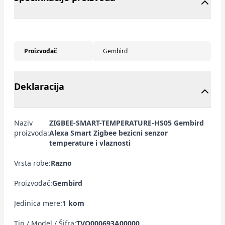
Proizvođač
Gembird
Deklaracija
Naziv
ZIGBEE-SMART-TEMPERATURE-HS05 Gembird
proizvoda:
Alexa Smart Zigbee bezicni senzor
temperature i vlaznosti
Vrsta robe:
Razno
Proizvođač:
Gembird
Jedinica mere:
1 kom
Tip / Model / Šifra:
TVO000693A00000