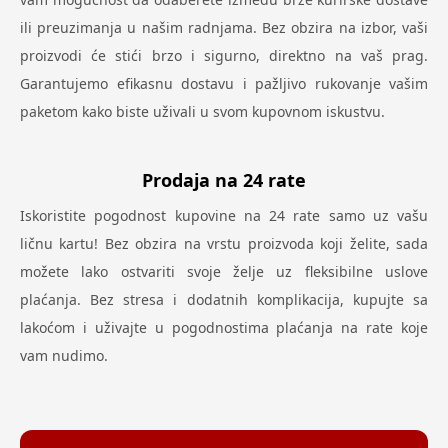
ili preuzimanja u našim radnjama. Bez obzira na izbor, vaši
proizvodi će stići brzo i sigurno, direktno na vaš prag.
Garantujemo efikasnu dostavu i pažljivo rukovanje vašim
paketom kako biste uživali u svom kupovnom iskustvu.
Prodaja na 24 rate
Iskoristite pogodnost kupovine na 24 rate samo uz vašu
ličnu kartu! Bez obzira na vrstu proizvoda koji želite, sada
možete lako ostvariti svoje želje uz fleksibilne uslove
plaćanja. Bez stresa i dodatnih komplikacija, kupujte sa
lakoćom i uživajte u pogodnostima plaćanja na rate koje
vam nudimo.