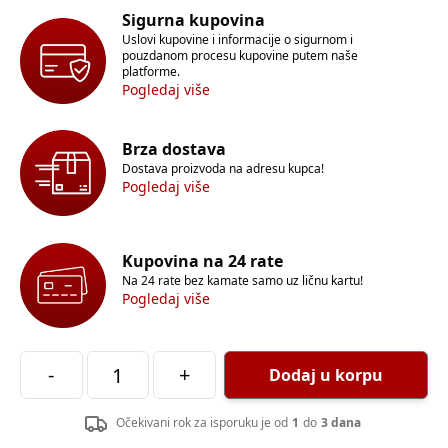
Sigurna kupovina
Uslovi kupovine i informacije o sigurnom i
pouzdanom procesu kupovine putem naše
platforme.
Pogledaj više
Brza dostava
Dostava proizvoda na adresu kupca!
Pogledaj više
Kupovina na 24 rate
Na 24 rate bez kamate samo uz ličnu kartu!
Pogledaj više
-
+
Dodaj u korpu
Očekivani rok za isporuku je od
1
do
3 dana