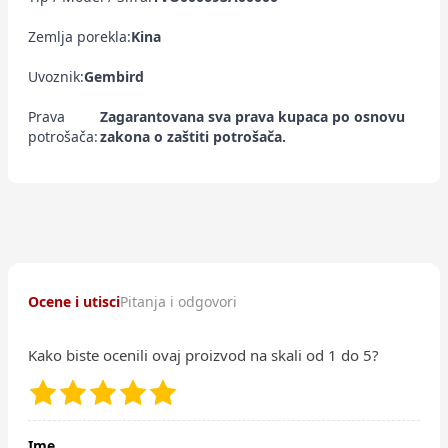
Zemlja porekla:
Kina
Uvoznik:
Gembird
Prava
Zagarantovana sva prava kupaca po osnovu
potrošača:
zakona o zaštiti potrošača.
Ocene i utisci
Pitanja i odgovori
Kako biste ocenili ovaj proizvod na skali od 1 do 5?
Ime