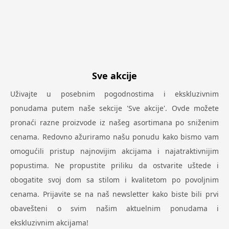
Sve akcije
Uživajte u posebnim pogodnostima i ekskluzivnim
ponudama putem naše sekcije 'Sve akcije'. Ovde možete
pronaći razne proizvode iz našeg asortimana po sniženim
cenama. Redovno ažuriramo našu ponudu kako bismo vam
omogućili pristup najnovijim akcijama i najatraktivnijim
popustima. Ne propustite priliku da ostvarite uštede i
obogatite svoj dom sa stilom i kvalitetom po povoljnim
cenama. Prijavite se na naš newsletter kako biste bili prvi
obavešteni o svim našim aktuelnim ponudama i
ekskluzivnim akcijama!