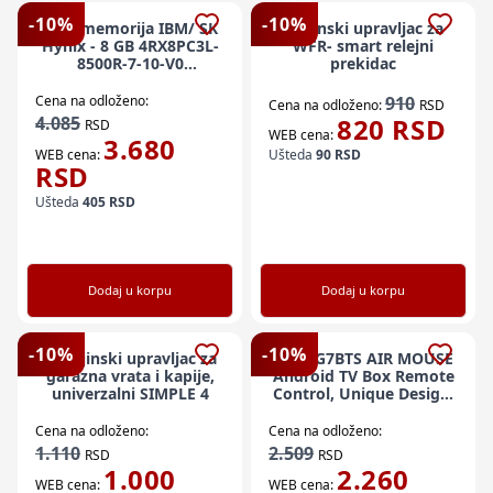
-
10
%
-
10
%
Ram memorija IBM/ SK
Daljinski upravljac za
Hynix - 8 GB 4RX8PC3L-
WFR- smart relejni
8500R-7-10-V0
prekidac
HMT41GV7BMR8A-G7-
D7-AC
Cena na odloženo:
910
Cena na odloženo:
RSD
4.085
820
RSD
RSD
WEB cena:
3.680
WEB cena:
Ušteda
90
RSD
RSD
Ušteda
405
RSD
Dodaj u korpu
Dodaj u korpu
-
10
%
-
10
%
x-Daljinski upravljac za
GMB-G7BTS AIR MOUSE
garazna vrata i kapije,
Android TV Box Remote
univerzalni SIMPLE 4
Control, Unique Design,
Mini keyboard
Cena na odloženo:
Cena na odloženo:
1.110
2.509
RSD
RSD
1.000
2.260
WEB cena:
WEB cena: