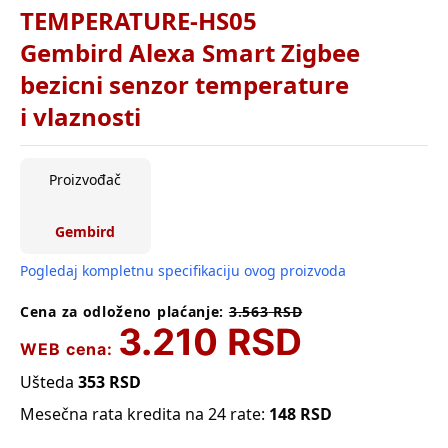
TEMPERATURE-HS05
Gembird Alexa Smart Zigbee
bezicni senzor temperature
i vlaznosti
Proizvođač
Gembird
Pogledaj kompletnu specifikaciju ovog proizvoda
Cena za odloženo plaćanje:
3.563
RSD
3.210
RSD
WEB cena:
Ušteda
353
RSD
Mesečna rata kredita na 24 rate:
148
RSD