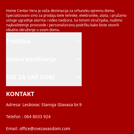
Home Centar Vera je vaša destinacija za vrhunsku opremu doma.
Specializovani smo za prodaju bele tehnike, elektronike, alata, i pružamo
usluge ugradnje alarma i video nadzora. Sa timom stručnjaka, nudimo
najkvalitetnije proizvode i personaliziranu podršku kako biste stvorili
idealno okruženje u svom domu.
Podrška
Uslovi korišćenja
SVE ZA VAŠ DOM
KONTAKT
Adresa:
Leskovac Stanoja Glavasa br.9
Telefon :
064 8033 924
Email:
office@svezavasdom.com