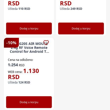
RSD
RSD
Ušteda
110
RSD
Ušteda
249
RSD
Dodaj u korpu
Dodaj u korpu
-
10
%
GMB-G20S AIR MOUSE
2.4g RF Voice Remote
Control for Android TV
Box
Cena na odloženo:
1.254
RSD
1.130
WEB cena:
RSD
Ušteda
124
RSD
Dodaj u korpu