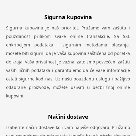
Sigurna kupovina
Sigurna kupovina je naš prioritet. Pružamo vam zaštitu i
pouzdanost prilikom svake online transakcije. Sa SSL
enkripcijom podataka i sigurnim metodama plaćanja,
možete biti sigurni da je vaša kupovina zaštićena od početka
do kraja. Vaša privatnost je važna, zato smo posvećeni zaštiti
vaših ličnih podataka i garantujemo da će vaše informacije
ostati sigurne kod nas. Uz našu pouzdanu uslugu i pažljivo
odabrane proizvode, možete uživati u bezbrižnoj online
kupovini.
Načini dostave
Izaberite način dostave koji vam najviše odgovara. Pružamo
vam mogućnost da odaberete između brze kurirske dostave