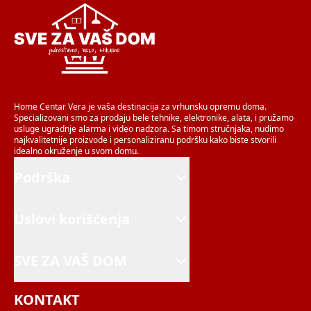
Home Centar Vera je vaša destinacija za vrhunsku opremu doma.
Specializovani smo za prodaju bele tehnike, elektronike, alata, i pružamo
usluge ugradnje alarma i video nadzora. Sa timom stručnjaka, nudimo
najkvalitetnije proizvode i personaliziranu podršku kako biste stvorili
idealno okruženje u svom domu.
Podrška
Uslovi korišćenja
SVE ZA VAŠ DOM
KONTAKT