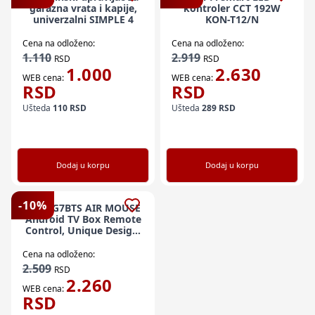
garazna vrata i kapije,
kontroler CCT 192W
univerzalni SIMPLE 4
KON-T12/N
Cena na odloženo:
Cena na odloženo:
1.110
2.919
RSD
RSD
1.000
2.630
WEB cena:
WEB cena:
RSD
RSD
Ušteda
110
RSD
Ušteda
289
RSD
Dodaj u korpu
Dodaj u korpu
-
10
%
GMB-G7BTS AIR MOUSE
Android TV Box Remote
Control, Unique Design,
Mini keyboard
Cena na odloženo:
2.509
RSD
2.260
WEB cena:
RSD