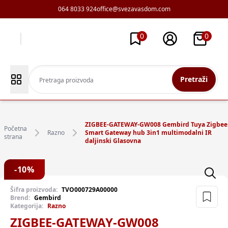
064 8033 924
office@svezavasdom.com
0
0
Pretraži
ZIGBEE-GATEWAY-GW008 Gembird Tuya Zigbee
Početna
Razno
Smart Gateway hub 3in1 multimodalni IR
strana
daljinski Glasovna
-
10
%
Šifra proizvoda:
TVO000729A00000
Brend:
Gembird
Kategorija:
Razno
ZIGBEE-GATEWAY-GW008