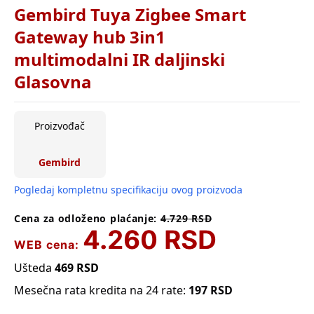
Gembird Tuya Zigbee Smart
Gateway hub 3in1
multimodalni IR daljinski
Glasovna
Proizvođač
Gembird
Pogledaj kompletnu specifikaciju ovog proizvoda
Cena za odloženo plaćanje:
4.729
RSD
4.260
RSD
WEB cena:
Ušteda
469
RSD
Mesečna rata kredita na 24 rate:
197
RSD