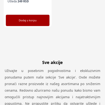
Ušteda
249
RSD
Dodaj u korpu
Sve akcije
Uživajte u posebnim pogodnostima i ekskluzivnim
ponudama putem naše sekcije 'Sve akcije'. Ovde možete
pronaći razne proizvode iz našeg asortimana po sniženim
cenama. Redovno ažuriramo našu ponudu kako bismo vam
omogućili pristup najnovijim akcijama i najatraktivnijim
popustima. Ne propustite priliku da ostvarite uštede i