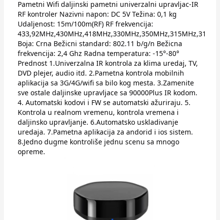
Pametni Wifi daljinski pametni univerzalni upravljac-IR
RF kontroler Nazivni napon: DC 5V Težina: 0,1 kg
Udaljenost: 15m/100m(RF) RF frekvencija:
433,92MHz,430MHz,418MHz,330MHz,350MHz,315MHz,310M
Boja: Crna Bežicni standard: 802.11 b/g/n Bežicna
frekvencija: 2,4 Ghz Radna temperatura: -15°-80°
Prednost 1.Univerzalna IR kontrola za klima uredaj, TV,
DVD plejer, audio itd. 2.Pametna kontrola mobilnih
aplikacija sa 3G/4G/wifi sa bilo kog mesta. 3.Zamenite
sve ostale daljinske upravljace sa 90000Plus IR kodom.
4. Automatski kodovi i FW se automatski ažuriraju. 5.
Kontrola u realnom vremenu, kontrola vremena i
daljinsko upravljanje. 6.Automatsko uskladivanje
uredaja. 7.Pametna aplikacija za andorid i ios sistem.
8.Jedno dugme kontroliše jednu scenu sa mnogo
opreme.