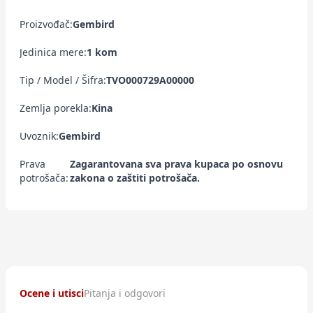
Proizvođač:
Gembird
Jedinica mere:
1 kom
Tip / Model / Šifra:
TVO000729A00000
Zemlja porekla:
Kina
Uvoznik:
Gembird
Prava
Zagarantovana sva prava kupaca po osnovu
potrošača:
zakona o zaštiti potrošača.
Ocene i utisci
Pitanja i odgovori