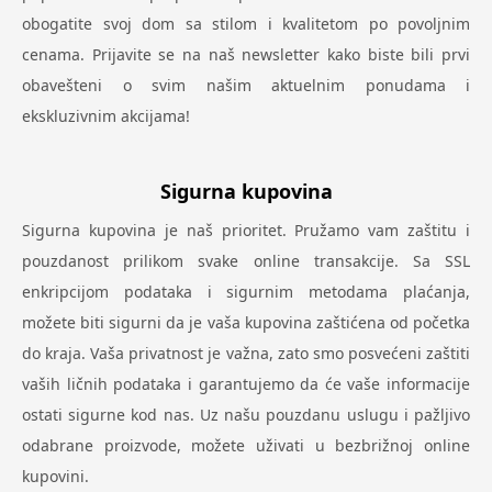
obogatite svoj dom sa stilom i kvalitetom po povoljnim
cenama. Prijavite se na naš newsletter kako biste bili prvi
obavešteni o svim našim aktuelnim ponudama i
ekskluzivnim akcijama!
Sigurna kupovina
Sigurna kupovina je naš prioritet. Pružamo vam zaštitu i
pouzdanost prilikom svake online transakcije. Sa SSL
enkripcijom podataka i sigurnim metodama plaćanja,
možete biti sigurni da je vaša kupovina zaštićena od početka
do kraja. Vaša privatnost je važna, zato smo posvećeni zaštiti
vaših ličnih podataka i garantujemo da će vaše informacije
ostati sigurne kod nas. Uz našu pouzdanu uslugu i pažljivo
odabrane proizvode, možete uživati u bezbrižnoj online
kupovini.