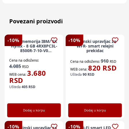
Povezani proizvodi
-
10
%
-
10
%
Ram memorija IBM/ SK
Daljinski upravljac za
Hynix - 8 GB 4RX8PC3L-
WFR- smart relejni
8500R-7-10-V0
prekidac
HMT41GV7BMR8A-G7-
D7-AC
Cena na odloženo:
910
Cena na odloženo:
RSD
4.085
820
RSD
RSD
WEB cena:
3.680
WEB cena:
Ušteda
90
RSD
RSD
Ušteda
405
RSD
Dodaj u korpu
Dodaj u korpu
-
10
%
-
10
%
x-Daljinski upravljac za
Wi-Fi smart LED