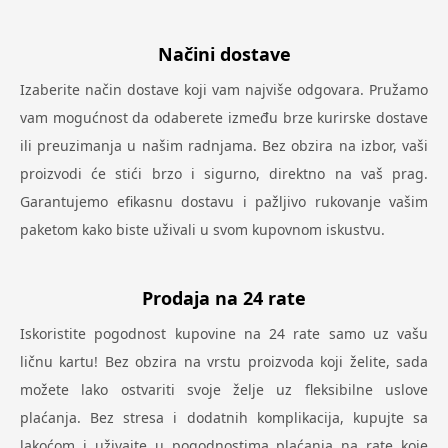
Načini dostave
Izaberite način dostave koji vam najviše odgovara. Pružamo
vam mogućnost da odaberete između brze kurirske dostave
ili preuzimanja u našim radnjama. Bez obzira na izbor, vaši
proizvodi će stići brzo i sigurno, direktno na vaš prag.
Garantujemo efikasnu dostavu i pažljivo rukovanje vašim
paketom kako biste uživali u svom kupovnom iskustvu.
Prodaja na 24 rate
Iskoristite pogodnost kupovine na 24 rate samo uz vašu
ličnu kartu! Bez obzira na vrstu proizvoda koji želite, sada
možete lako ostvariti svoje želje uz fleksibilne uslove
plaćanja. Bez stresa i dodatnih komplikacija, kupujte sa
lakoćom i uživajte u pogodnostima plaćanja na rate koje