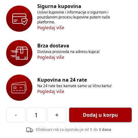
Sigurna kupovina
Uslovi kupovine i informacije o sigurnom i
pouzdanom procesu kupovine putem naše
platforme.
Pogledaj više
Brza dostava
Dostava proizvoda na adresu kupca!
Pogledaj više
Kupovina na 24 rate
Na 24 rate bez kamate samo uz ličnu kartu!
Pogledaj više
-
+
Dodaj u korpu
Očekivani rok za isporuku je od
1
do
3 dana