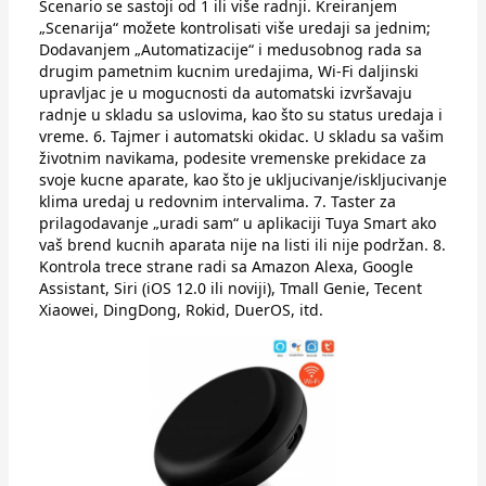
Scenario se sastoji od 1 ili više radnji. Kreiranjem
„Scenarija“ možete kontrolisati više uredaji sa jednim;
Dodavanjem „Automatizacije“ i medusobnog rada sa
drugim pametnim kucnim uredajima, Wi-Fi daljinski
upravljac je u mogucnosti da automatski izvršavaju
radnje u skladu sa uslovima, kao što su status uredaja i
vreme. 6. Tajmer i automatski okidac. U skladu sa vašim
životnim navikama, podesite vremenske prekidace za
svoje kucne aparate, kao što je ukljucivanje/iskljucivanje
klima uredaj u redovnim intervalima. 7. Taster za
prilagodavanje „uradi sam“ u aplikaciji Tuya Smart ako
vaš brend kucnih aparata nije na listi ili nije podržan. 8.
Kontrola trece strane radi sa Amazon Alexa, Google
Assistant, Siri (iOS 12.0 ili noviji), Tmall Genie, Tecent
Xiaowei, DingDong, Rokid, DuerOS, itd.