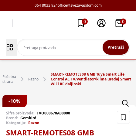
064 8033 924
office@svezavasdom.com
0
0
Pretraži
SMART-REMOTES08 GMB Tuya Smart Life
Početna
Razno
Control AC TV/ventilator/klima uredaj Smart
strana
WiFi RF daljinski
-
10
%
Šifra proizvoda:
TVO000670A00000
Brend:
Gembird
Kategorija:
Razno
SMART-REMOTES08 GMB