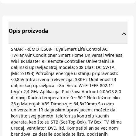
Opis proizvoda
SMART-REMOTES08- Tuya Smart Life Control AC
TV/Fan/Air Conditioner Smart Home Universal Wireless
WiFi IR Blaster RF Remote Controller Univerzalni IR
daljinski upravljac Broj modela: S08 Ulaz: DC 5V/1A
(Micro USB) Potrošnja energije u stanju pripravnosti:
<0,85V Infracrvena frekvencija: 38KHz Udaljenost IR
daljinskog upravljaca: =8m Veza: Wi-Fi IEEE 802.11
b/g/n 2,4 GHz Aplikacija: Podržava Android 4.0/iOS 8.0
ili noviji Radna temperatura: 0 ~ 50 ? Neto težina: oko
26 g Materijal: ABS Dimenzije: 64,5x20mm Sa ovim
univerzalnim IR daljinskim upravljacem, možete da
koristite svoj pametni telefon za kontrolu kucnih
aparata, kao što su STB (Set-Top-Bok), TV Box, TV, klima
uredaj, ventilator, DVD, itd. Kompatibilan sa vecinom
brendova, za detalje pogledajte listu podržanih