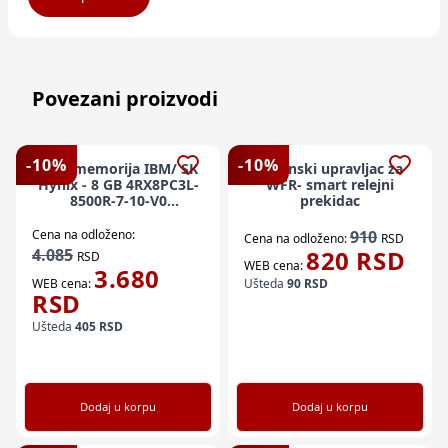
Povezani proizvodi
-
10
%
-
10
%
Ram memorija IBM/ SK
Daljinski upravljac za
Hynix - 8 GB 4RX8PC3L-
WFR- smart relejni
8500R-7-10-V0
prekidac
HMT41GV7BMR8A-G7-
D7-AC
Cena na odloženo:
910
Cena na odloženo:
RSD
4.085
820
RSD
RSD
WEB cena:
3.680
WEB cena:
Ušteda
90
RSD
RSD
Ušteda
405
RSD
Dodaj u korpu
Dodaj u korpu