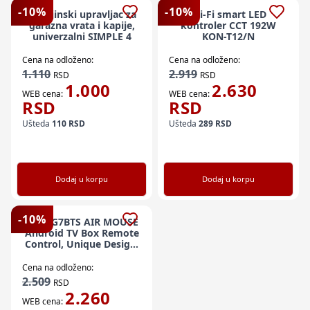
-
10
%
-
10
%
x-Daljinski upravljac za
Wi-Fi smart LED
garazna vrata i kapije,
kontroler CCT 192W
univerzalni SIMPLE 4
KON-T12/N
Cena na odloženo:
Cena na odloženo:
1.110
2.919
RSD
RSD
1.000
2.630
WEB cena:
WEB cena:
RSD
RSD
Ušteda
110
RSD
Ušteda
289
RSD
Dodaj u korpu
Dodaj u korpu
-
10
%
GMB-G7BTS AIR MOUSE
Android TV Box Remote
Control, Unique Design,
Mini keyboard
Cena na odloženo:
2.509
RSD
2.260
WEB cena: