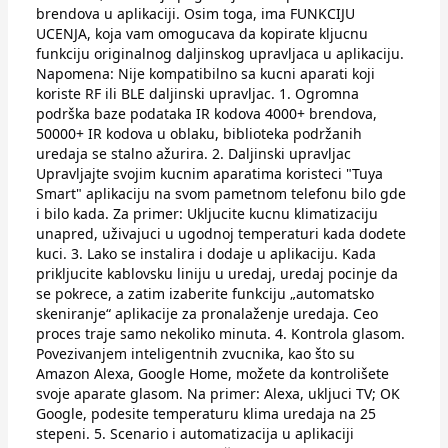
brendova u aplikaciji. Osim toga, ima FUNKCIJU
UCENJA, koja vam omogucava da kopirate kljucnu
funkciju originalnog daljinskog upravljaca u aplikaciju.
Napomena: Nije kompatibilno sa kucni aparati koji
koriste RF ili BLE daljinski upravljac. 1. Ogromna
podrška baze podataka IR kodova 4000+ brendova,
50000+ IR kodova u oblaku, biblioteka podržanih
uredaja se stalno ažurira. 2. Daljinski upravljac
Upravljajte svojim kucnim aparatima koristeci "Tuya
Smart" aplikaciju na svom pametnom telefonu bilo gde
i bilo kada. Za primer: Ukljucite kucnu klimatizaciju
unapred, uživajuci u ugodnoj temperaturi kada dodete
kuci. 3. Lako se instalira i dodaje u aplikaciju. Kada
prikljucite kablovsku liniju u uredaj, uredaj pocinje da
se pokrece, a zatim izaberite funkciju „automatsko
skeniranje“ aplikacije za pronalaženje uredaja. Ceo
proces traje samo nekoliko minuta. 4. Kontrola glasom.
Povezivanjem inteligentnih zvucnika, kao što su
Amazon Alexa, Google Home, možete da kontrolišete
svoje aparate glasom. Na primer: Alexa, ukljuci TV; OK
Google, podesite temperaturu klima uredaja na 25
stepeni. 5. Scenario i automatizacija u aplikaciji