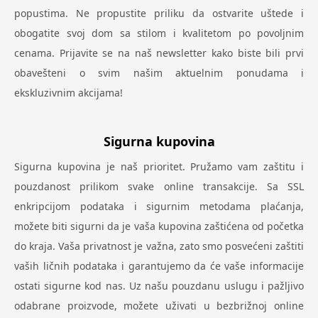
popustima. Ne propustite priliku da ostvarite uštede i
obogatite svoj dom sa stilom i kvalitetom po povoljnim
cenama. Prijavite se na naš newsletter kako biste bili prvi
obavešteni o svim našim aktuelnim ponudama i
ekskluzivnim akcijama!
Sigurna kupovina
Sigurna kupovina je naš prioritet. Pružamo vam zaštitu i
pouzdanost prilikom svake online transakcije. Sa SSL
enkripcijom podataka i sigurnim metodama plaćanja,
možete biti sigurni da je vaša kupovina zaštićena od početka
do kraja. Vaša privatnost je važna, zato smo posvećeni zaštiti
vaših ličnih podataka i garantujemo da će vaše informacije
ostati sigurne kod nas. Uz našu pouzdanu uslugu i pažljivo
odabrane proizvode, možete uživati u bezbrižnoj online