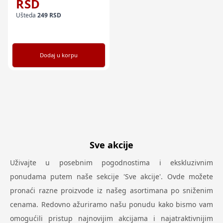
RSD
Ušteda
249
RSD
Dodaj u korpu
Sve akcije
Uživajte u posebnim pogodnostima i ekskluzivnim
ponudama putem naše sekcije 'Sve akcije'. Ovde možete
pronaći razne proizvode iz našeg asortimana po sniženim
cenama. Redovno ažuriramo našu ponudu kako bismo vam
omogućili pristup najnovijim akcijama i najatraktivnijim