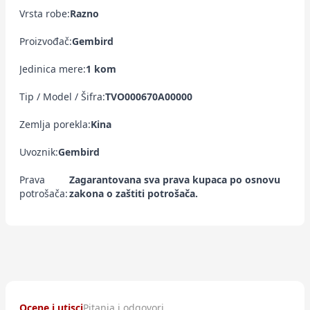
Vrsta robe:
Razno
Proizvođač:
Gembird
Jedinica mere:
1 kom
Tip / Model / Šifra:
TVO000670A00000
Zemlja porekla:
Kina
Uvoznik:
Gembird
Prava
Zagarantovana sva prava kupaca po osnovu
potrošača:
zakona o zaštiti potrošača.
Ocene i utisci
Pitanja i odgovori