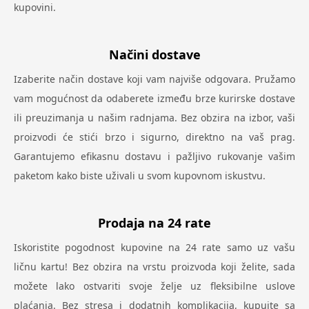
kupovini.
Načini dostave
Izaberite način dostave koji vam najviše odgovara. Pružamo
vam mogućnost da odaberete između brze kurirske dostave
ili preuzimanja u našim radnjama. Bez obzira na izbor, vaši
proizvodi će stići brzo i sigurno, direktno na vaš prag.
Garantujemo efikasnu dostavu i pažljivo rukovanje vašim
paketom kako biste uživali u svom kupovnom iskustvu.
Prodaja na 24 rate
Iskoristite pogodnost kupovine na 24 rate samo uz vašu
ličnu kartu! Bez obzira na vrstu proizvoda koji želite, sada
možete lako ostvariti svoje želje uz fleksibilne uslove
plaćanja. Bez stresa i dodatnih komplikacija, kupujte sa