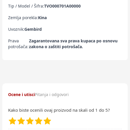
Tip / Model / Šifra:
TVO000701A00000
Zemlja porekla:
Kina
Uvoznik:
Gembird
Prava
Zagarantovana sva prava kupaca po osnovu
potrošača:
zakona o zaštiti potrošača.
Ocene i utisci
Pitanja i odgovori
Kako biste ocenili ovaj proizvod na skali od 1 do 5?