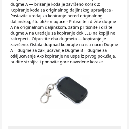
dugme A — brisanje koda je završeno Korak 2:
Kopiranje koda sa originalnog daljinskog upravljaca -
Postavite uredaj za kopiranje pored originalnog
daljinskog, što bliže moguce - Pritisnite i držite dugme
A na originalnom daljinskom, zatim pritisnite i držite
dugme A na uredaju za kopiranje dok LED na kopiji ne
zatreperi - Otpustite oba dugmeta — kopiranje je
završeno. Ostala dugmad kopirajte na isti nacin Dugme
A = dugme za zakljucavanje Dugme B = dugme za
otkljucavanje Ako kopiranje ne uspe iz prvog pokušaja,
budite strpljivi i ponovite gore navedene korake.