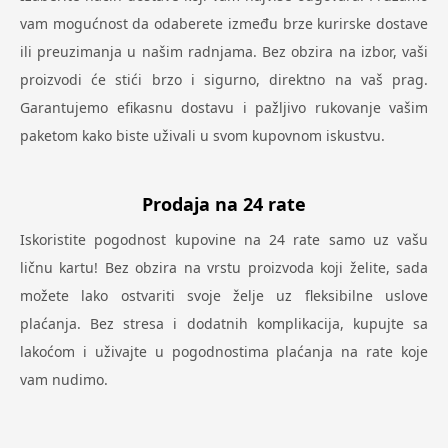
vam mogućnost da odaberete između brze kurirske dostave
ili preuzimanja u našim radnjama. Bez obzira na izbor, vaši
proizvodi će stići brzo i sigurno, direktno na vaš prag.
Garantujemo efikasnu dostavu i pažljivo rukovanje vašim
paketom kako biste uživali u svom kupovnom iskustvu.
Prodaja na 24 rate
Iskoristite pogodnost kupovine na 24 rate samo uz vašu
ličnu kartu! Bez obzira na vrstu proizvoda koji želite, sada
možete lako ostvariti svoje želje uz fleksibilne uslove
plaćanja. Bez stresa i dodatnih komplikacija, kupujte sa
lakoćom i uživajte u pogodnostima plaćanja na rate koje
vam nudimo.