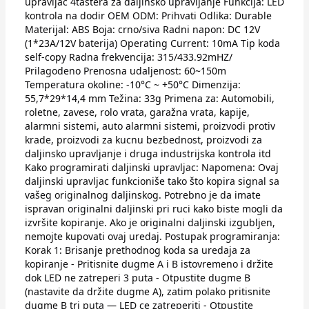
upravljac 4tastera za daljinsko upravljanje Funkcija: LED
kontrola na dodir OEM ODM: Prihvati Odlika: Durable
Materijal: ABS Boja: crno/siva Radni napon: DC 12V
(1*23A/12V baterija) Operating Current: 10mA Tip koda
self-copy Radna frekvencija: 315/433.92mHZ/
Prilagodeno Prenosna udaljenost: 60~150m
Temperatura okoline: -10°C ~ +50°C Dimenzija:
55,7*29*14,4 mm Težina: 33g Primena za: Automobili,
roletne, zavese, rolo vrata, garažna vrata, kapije,
alarmni sistemi, auto alarmni sistemi, proizvodi protiv
krade, proizvodi za kucnu bezbednost, proizvodi za
daljinsko upravljanje i druga industrijska kontrola itd
Kako programirati daljinski upravljac: Napomena: Ovaj
daljinski upravljac funkcioniše tako što kopira signal sa
vašeg originalnog daljinskog. Potrebno je da imate
ispravan originalni daljinski pri ruci kako biste mogli da
izvršite kopiranje. Ako je originalni daljinski izgubljen,
nemojte kupovati ovaj uredaj. Postupak programiranja:
Korak 1: Brisanje prethodnog koda sa uredaja za
kopiranje - Pritisnite dugme A i B istovremeno i držite
dok LED ne zatreperi 3 puta - Otpustite dugme B
(nastavite da držite dugme A), zatim polako pritisnite
dugme B tri puta — LED ce zatreperiti - Otpustite