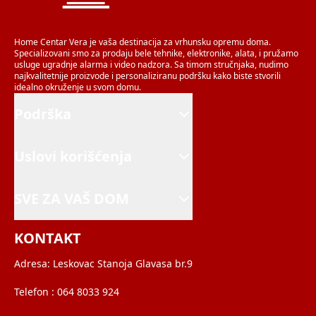
Home Centar Vera je vaša destinacija za vrhunsku opremu doma.
Specializovani smo za prodaju bele tehnike, elektronike, alata, i pružamo
usluge ugradnje alarma i video nadzora. Sa timom stručnjaka, nudimo
najkvalitetnije proizvode i personaliziranu podršku kako biste stvorili
idealno okruženje u svom domu.
Podrška
Uslovi korišćenja
SVE ZA VAŠ DOM
KONTAKT
Adresa:
Leskovac Stanoja Glavasa br.9
Telefon :
064 8033 924