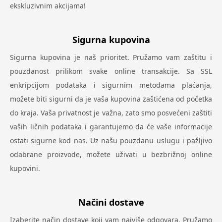
ekskluzivnim akcijama!
Sigurna kupovina
Sigurna kupovina je naš prioritet. Pružamo vam zaštitu i
pouzdanost prilikom svake online transakcije. Sa SSL
enkripcijom podataka i sigurnim metodama plaćanja,
možete biti sigurni da je vaša kupovina zaštićena od početka
do kraja. Vaša privatnost je važna, zato smo posvećeni zaštiti
vaših ličnih podataka i garantujemo da će vaše informacije
ostati sigurne kod nas. Uz našu pouzdanu uslugu i pažljivo
odabrane proizvode, možete uživati u bezbrižnoj online
kupovini.
Načini dostave
Izaberite način dostave koji vam najviše odgovara. Pružamo