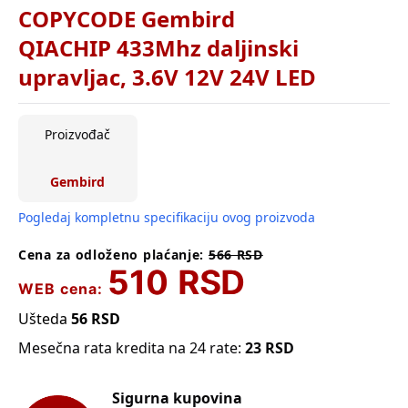
COPYCODE Gembird
QIACHIP 433Mhz daljinski
upravljac, 3.6V 12V 24V LED
Proizvođač
Gembird
Pogledaj kompletnu specifikaciju ovog proizvoda
Cena za odloženo plaćanje:
566
RSD
510
RSD
WEB cena:
Ušteda
56
RSD
Mesečna rata kredita na 24 rate:
23
RSD
Sigurna kupovina