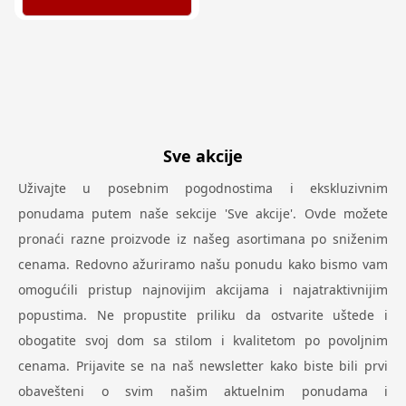
Sve akcije
Uživajte u posebnim pogodnostima i ekskluzivnim
ponudama putem naše sekcije 'Sve akcije'. Ovde možete
pronaći razne proizvode iz našeg asortimana po sniženim
cenama. Redovno ažuriramo našu ponudu kako bismo vam
omogućili pristup najnovijim akcijama i najatraktivnijim
popustima. Ne propustite priliku da ostvarite uštede i
obogatite svoj dom sa stilom i kvalitetom po povoljnim
cenama. Prijavite se na naš newsletter kako biste bili prvi
obavešteni o svim našim aktuelnim ponudama i