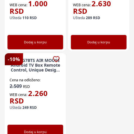
1.000
2.630
WEB cena:
WEB cena:
RSD
RSD
Ušteda
110
RSD
Ušteda
289
RSD
Dodaj u korpu
Dodaj u korpu
-
10
%
GMB-G7BTS AIR MOUSE
Android TV Box Remote
Control, Unique Design,
Mini keyboard
Cena na odloženo:
2.509
RSD
2.260
WEB cena:
RSD
Ušteda
249
RSD
Dodaj u korpu