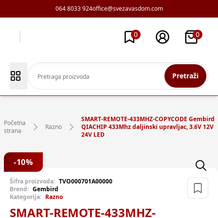
064 8033 924
office@svezavasdom.com
0
0
Pretraži
SMART-REMOTE-433MHZ-COPYCODE Gembird
Početna
Razno
QIACHIP 433Mhz daljinski upravljac, 3.6V 12V
strana
24V LED
-
10
%
Šifra proizvoda:
TVO000701A00000
Brend:
Gembird
Kategorija:
Razno
SMART-REMOTE-433MHZ-