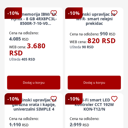
-
10
%
-
10
%
Ram memorija IBM/ SK
Daljinski upravljac za
Hynix - 8 GB 4RX8PC3L-
WFR- smart relejni
8500R-7-10-V0
prekidac
HMT41GV7BMR8A-G7-
D7-AC
Cena na odloženo:
910
Cena na odloženo:
RSD
4.085
820
RSD
RSD
WEB cena:
3.680
WEB cena:
Ušteda
90
RSD
RSD
Ušteda
405
RSD
Dodaj u korpu
Dodaj u korpu
-
10
%
-
10
%
x-Daljinski upravljac za
Wi-Fi smart LED
garazna vrata i kapije,
kontroler CCT 192W
univerzalni SIMPLE 4
KON-T12/N
Cena na odloženo:
Cena na odloženo:
1.110
2.919
RSD
RSD