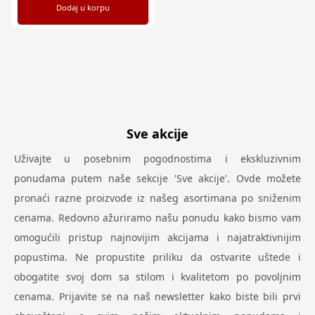
Dodaj u korpu
Sve akcije
Uživajte u posebnim pogodnostima i ekskluzivnim
ponudama putem naše sekcije 'Sve akcije'. Ovde možete
pronaći razne proizvode iz našeg asortimana po sniženim
cenama. Redovno ažuriramo našu ponudu kako bismo vam
omogućili pristup najnovijim akcijama i najatraktivnijim
popustima. Ne propustite priliku da ostvarite uštede i
obogatite svoj dom sa stilom i kvalitetom po povoljnim
cenama. Prijavite se na naš newsletter kako biste bili prvi