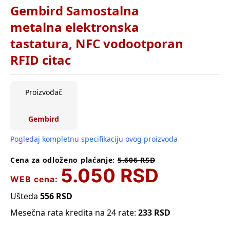
Gembird Samostalna
metalna elektronska
tastatura, NFC vodootporan
RFID citac
Proizvođač
Gembird
Pogledaj kompletnu specifikaciju ovog proizvoda
Cena za odloženo plaćanje:
5.606
RSD
5.050
RSD
WEB cena:
Ušteda
556
RSD
Mesečna rata kredita na 24 rate:
233
RSD