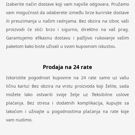
Izaberite način dostave koji vam najviše odgovara. Pružamo
vam mogućnost da odaberete između brze kurirske dostave
ili preuzimanja u našim radnjama. Bez obzira na izbor, vaši
proizvodi će stići brzo i sigurno, direktno na vaš prag.
Garantujemo efikasnu dostavu i pažljivo rukovanje vašim
paketom kako biste uživali u svom kupovnom iskustvu.
Prodaja na 24 rate
Iskoristite pogodnost kupovine na 24 rate samo uz vašu
ličnu kartu! Bez obzira na vrstu proizvoda koji želite, sada
možete lako ostvariti svoje želje uz fleksibilne uslove
plaćanja. Bez stresa i dodatnih komplikacija, kupujte sa
lakoćom i uživajte u pogodnostima plaćanja na rate koje
vam nudimo.