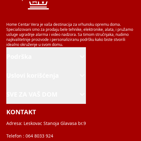
Home Centar Vera je vaša destinacija za vrhunsku opremu doma.
Specializovani smo za prodaju bele tehnike, elektronike, alata, i pružamo
usluge ugradnje alarma i video nadzora. Sa timom stručnjaka, nudimo
najkvalitetnije proizvode i personaliziranu podršku kako biste stvorili
idealno okruženje u svom domu.
Podrška
Uslovi korišćenja
SVE ZA VAŠ DOM
KONTAKT
Adresa:
Leskovac Stanoja Glavasa br.9
Telefon :
064 8033 924