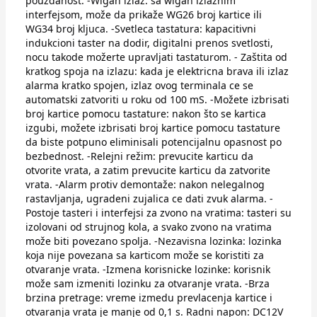
pouzdanost. -Wigan izlaz: sa wigan izlaznim
interfejsom, može da prikaže WG26 broj kartice ili
WG34 broj kljuca. -Svetleca tastatura: kapacitivni
indukcioni taster na dodir, digitalni prenos svetlosti,
nocu takode možerte upravljati tastaturom. - Zaštita od
kratkog spoja na izlazu: kada je elektricna brava ili izlaz
alarma kratko spojen, izlaz ovog terminala ce se
automatski zatvoriti u roku od 100 mS. -Možete izbrisati
broj kartice pomocu tastature: nakon što se kartica
izgubi, možete izbrisati broj kartice pomocu tastature
da biste potpuno eliminisali potencijalnu opasnost po
bezbednost. -Relejni režim: prevucite karticu da
otvorite vrata, a zatim prevucite karticu da zatvorite
vrata. -Alarm protiv demontaže: nakon nelegalnog
rastavljanja, ugradeni zujalica ce dati zvuk alarma. -
Postoje tasteri i interfejsi za zvono na vratima: tasteri su
izolovani od strujnog kola, a svako zvono na vratima
može biti povezano spolja. -Nezavisna lozinka: lozinka
koja nije povezana sa karticom može se koristiti za
otvaranje vrata. -Izmena korisnicke lozinke: korisnik
može sam izmeniti lozinku za otvaranje vrata. -Brza
brzina pretrage: vreme izmedu prevlacenja kartice i
otvaranja vrata je manje od 0,1 s. Radni napon: DC12V