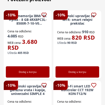
-
10
%
-
10
%
Ram memorija IBM/ SK
Daljinski upravljac za
Hynix - 8 GB 4RX8PC3L-
WFR- smart relejni
8500R-7-10-V0
prekidac
HMT41GV7BMR8A-G7-
D7-AC
Cena na odloženo:
910
Cena na odloženo:
RSD
4.085
820
RSD
RSD
WEB cena:
3.680
WEB cena:
Ušteda
90
RSD
RSD
Ušteda
405
RSD
Dodaj u korpu
Dodaj u korpu
-
10
%
-
10
%
x-Daljinski upravljac za
Wi-Fi smart LED
garazna vrata i kapije,
kontroler CCT 192W
univerzalni SIMPLE 4
KON-T12/N
Cena na odloženo:
Cena na odloženo: