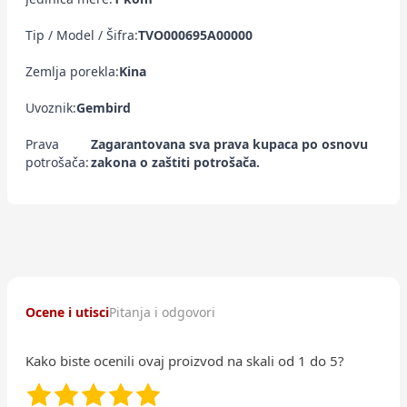
Tip / Model / Šifra:
TVO000695A00000
Zemlja porekla:
Kina
Uvoznik:
Gembird
Prava
Zagarantovana sva prava kupaca po osnovu
potrošača:
zakona o zaštiti potrošača.
Ocene i utisci
Pitanja i odgovori
Kako biste ocenili ovaj proizvod na skali od 1 do 5?