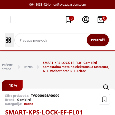
064 8033 924
office@svezavasdom.com
0
0
Pretraži
SMART-KPS-LOCK-EF-FL01 Gembird
Početna
Razno
Samostalna metalna elektronska tastatura,
strana
NFC vodootporan RFID citac
-
10
%
Šifra proizvoda:
TVO000695A00000
Brend:
Gembird
Kategorija:
Razno
SMART-KPS-LOCK-EF-FL01