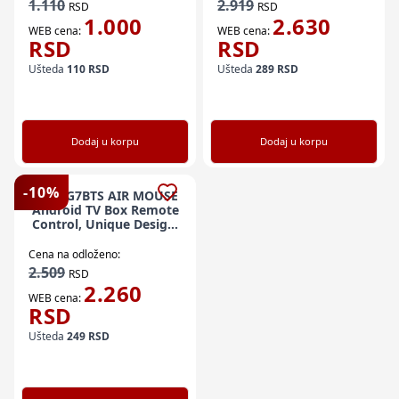
1.110
2.919
RSD
RSD
1.000
2.630
WEB cena:
WEB cena:
RSD
RSD
Ušteda
110
RSD
Ušteda
289
RSD
Dodaj u korpu
Dodaj u korpu
-
10
%
GMB-G7BTS AIR MOUSE
Android TV Box Remote
Control, Unique Design,
Mini keyboard
Cena na odloženo:
2.509
RSD
2.260
WEB cena:
RSD
Ušteda
249
RSD