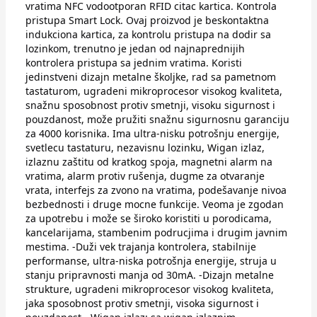
vratima NFC vodootporan RFID citac kartica. Kontrola
pristupa Smart Lock. Ovaj proizvod je beskontaktna
indukciona kartica, za kontrolu pristupa na dodir sa
lozinkom, trenutno je jedan od najnaprednijih
kontrolera pristupa sa jednim vratima. Koristi
jedinstveni dizajn metalne školjke, rad sa pametnom
tastaturom, ugradeni mikroprocesor visokog kvaliteta,
snažnu sposobnost protiv smetnji, visoku sigurnost i
pouzdanost, može pružiti snažnu sigurnosnu garanciju
za 4000 korisnika. Ima ultra-nisku potrošnju energije,
svetlecu tastaturu, nezavisnu lozinku, Wigan izlaz,
izlaznu zaštitu od kratkog spoja, magnetni alarm na
vratima, alarm protiv rušenja, dugme za otvaranje
vrata, interfejs za zvono na vratima, podešavanje nivoa
bezbednosti i druge mocne funkcije. Veoma je zgodan
za upotrebu i može se široko koristiti u porodicama,
kancelarijama, stambenim podrucjima i drugim javnim
mestima. -Duži vek trajanja kontrolera, stabilnije
performanse, ultra-niska potrošnja energije, struja u
stanju pripravnosti manja od 30mA. -Dizajn metalne
strukture, ugradeni mikroprocesor visokog kvaliteta,
jaka sposobnost protiv smetnji, visoka sigurnost i