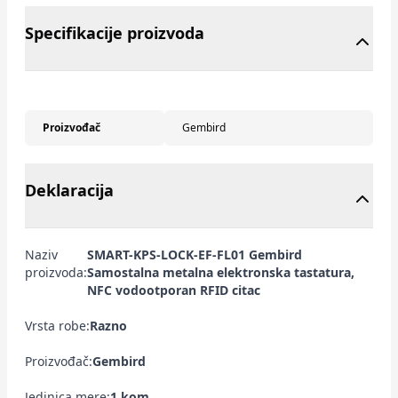
Specifikacije proizvoda
Proizvođač
Gembird
Deklaracija
Naziv
SMART-KPS-LOCK-EF-FL01 Gembird
proizvoda:
Samostalna metalna elektronska tastatura,
NFC vodootporan RFID citac
Vrsta robe:
Razno
Proizvođač:
Gembird
Jedinica mere:
1 kom