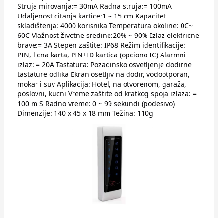
Struja mirovanja:= 30mA Radna struja:= 100mA
Udaljenost citanja kartice:1 ~ 15 cm Kapacitet
skladištenja: 4000 korisnika Temperatura okoline: 0C~
60C Vlažnost životne sredine:20% ~ 90% Izlaz elektricne
brave:= 3A Stepen zaštite: IP68 Režim identifikacije:
PIN, licna karta, PIN+ID kartica (opciono IC) Alarmni
izlaz: = 20A Tastatura: Pozadinsko osvetljenje dodirne
tastature odlika Ekran osetljiv na dodir, vodootporan,
mokar i suv Aplikacija: Hotel, na otvorenom, garaža,
poslovni, kucni Vreme zaštite od kratkog spoja izlaza: =
100 m S Radno vreme: 0 ~ 99 sekundi (podesivo)
Dimenzije: 140 x 45 x 18 mm Težina: 110g