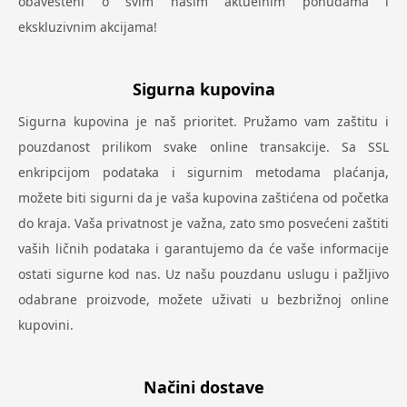
obavešteni o svim našim aktuelnim ponudama i
ekskluzivnim akcijama!
Sigurna kupovina
Sigurna kupovina je naš prioritet. Pružamo vam zaštitu i
pouzdanost prilikom svake online transakcije. Sa SSL
enkripcijom podataka i sigurnim metodama plaćanja,
možete biti sigurni da je vaša kupovina zaštićena od početka
do kraja. Vaša privatnost je važna, zato smo posvećeni zaštiti
vaših ličnih podataka i garantujemo da će vaše informacije
ostati sigurne kod nas. Uz našu pouzdanu uslugu i pažljivo
odabrane proizvode, možete uživati u bezbrižnoj online
kupovini.
Načini dostave