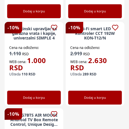
Dodaj u korpu
Dodaj u korpu
-
10
%
-
10
%
x-Daljinski upravljac za
Wi-Fi smart LED
garazna vrata i kapije,
kontroler CCT 192W
univerzalni SIMPLE 4
KON-T12/N
Cena na odloženo:
Cena na odloženo:
1.110
2.919
RSD
RSD
1.000
2.630
WEB cena:
WEB cena:
RSD
RSD
Ušteda
110
RSD
Ušteda
289
RSD
Dodaj u korpu
Dodaj u korpu
-
10
%
GMB-G7BTS AIR MOUSE
Android TV Box Remote
Control, Unique Design,
Mini keyboard