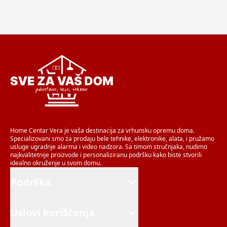
Home Centar Vera je vaša destinacija za vrhunsku opremu doma.
Specializovani smo za prodaju bele tehnike, elektronike, alata, i pružamo
usluge ugradnje alarma i video nadzora. Sa timom stručnjaka, nudimo
najkvalitetnije proizvode i personaliziranu podršku kako biste stvorili
idealno okruženje u svom domu.
Podrška
Uslovi korišćenja