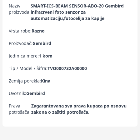
Naziv
SMART-ICS-BEAM SENSOR-ABO-20 Gembird
proizvoda:
infracrveni foto senzor za
automatizaciju,fotocelija za kapije
Vrsta robe:
Razno
Proizvođač:
Gembird
Jedinica mere:
1 kom
Tip / Model / Šifra:
TVO000732A00000
Zemlja porekla:
Kina
Uvoznik:
Gembird
Prava
Zagarantovana sva prava kupaca po osnovu
potrošača:
zakona o zaštiti potrošača.