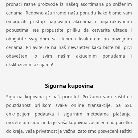
pronaći razne proizvode iz našeg asortimana po sniženim
cenama. Redovno ažuriramo našu ponudu kako bismo vam
omogućili pristup najnovijim akcijama i najatraktivnijim
popustima. Ne propustite priliku da ostvarite uštede i
obogatite svoj dom sa stilom i kvalitetom po povoljnim
cenama. Prijavite se na naš newsletter kako biste bili prvi
obavešteni o svim našim aktuelnim ponudama i
ekskluzivnim akcijama!
Sigurna kupovina
Sigurna kupovina je naš prioritet. Pružamo vam zaštitu i
pouzdanost prilikom svake online transakcije. Sa SSL
enkripcijom podataka i sigurnim metodama plaćanja,
možete biti sigurni da je vaša kupovina zaštićena od početka
do kraja. Vaša privatnost je važna, zato smo posvećeni zaštiti