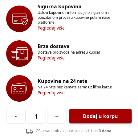
Sigurna kupovina
Uslovi kupovine i informacije o sigurnom i
pouzdanom procesu kupovine putem naše
platforme.
Pogledaj više
Brza dostava
Dostava proizvoda na adresu kupca!
Pogledaj više
Kupovina na 24 rate
Na 24 rate bez kamate samo uz ličnu kartu!
Pogledaj više
-
+
Dodaj u korpu
Očekivani rok za isporuku je od
1
do
3 dana