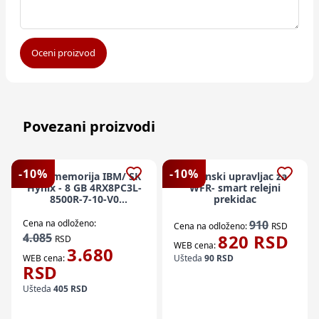
Oceni proizvod
Povezani proizvodi
-
10
%
-
10
%
Ram memorija IBM/ SK
Daljinski upravljac za
Hynix - 8 GB 4RX8PC3L-
WFR- smart relejni
8500R-7-10-V0
prekidac
HMT41GV7BMR8A-G7-
D7-AC
Cena na odloženo:
910
Cena na odloženo:
RSD
4.085
820
RSD
RSD
WEB cena:
3.680
WEB cena:
Ušteda
90
RSD
RSD
Ušteda
405
RSD