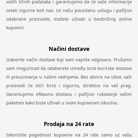
vaših ličnih podataka i garantujemo da će vaše informacije
ostati sigurne kod nas. Uz našu pouzdanu uslugu i pažljivo
odabrane proizvode, možete uživati u bezbrižnoj online
kupovini.
Načini dostave
Izaberite način dostave koji vam najviše odgovara. Pružamo
vam mogućnost da odaberete između brze kurirske dostave
ili preuzimanja u našim radnjama. Bez obzira na izbor, vaši
proizvodi će stići brzo i sigurno, direktno na vaš prag.
Garantujemo efikasnu dostavu i pažljivo rukovanje vašim
paketom kako biste uživali u svom kupovnom iskustvu.
Prodaja na 24 rate
Iskoristite pogodnost kupovine na 24 rate samo uz vašu