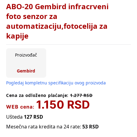
ABO-20 Gembird infracrveni
foto senzor za
automatizaciju,fotocelija za
kapije
Proizvođač
Gembird
Pogledaj kompletnu specifikaciju ovog proizvoda
Cena za odloženo plaćanje:
1.277
RSD
1.150
RSD
WEB cena:
Ušteda
127
RSD
Mesečna rata kredita na 24 rate:
53
RSD