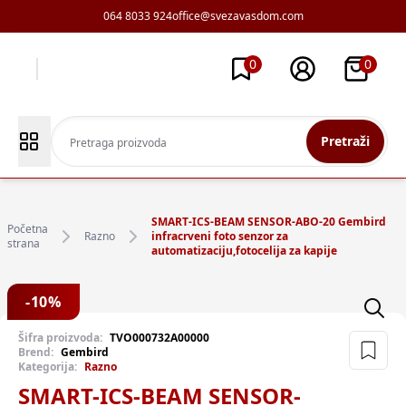
064 8033 924
office@svezavasdom.com
0
0
Pretraži
SMART-ICS-BEAM SENSOR-ABO-20 Gembird
Početna
Razno
infracrveni foto senzor za
strana
automatizaciju,fotocelija za kapije
-
10
%
Šifra proizvoda:
TVO000732A00000
Brend:
Gembird
Kategorija:
Razno
SMART-ICS-BEAM SENSOR-