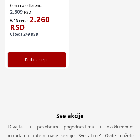
Cena na odloženo:
2.509
RSD
2.260
WEB cena:
RSD
Ušteda
249
RSD
Dodaj u korpu
Sve akcije
Uživajte u posebnim pogodnostima i ekskluzivnim
ponudama putem naše sekcije 'Sve akcije'. Ovde možete