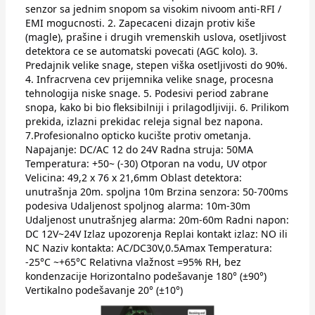
senzor sa jednim snopom sa visokim nivoom anti-RFI /
EMI mogucnosti. 2. Zapecaceni dizajn protiv kiše
(magle), prašine i drugih vremenskih uslova, osetljivost
detektora ce se automatski povecati (AGC kolo). 3.
Predajnik velike snage, stepen viška osetljivosti do 90%.
4. Infracrvena cev prijemnika velike snage, procesna
tehnologija niske snage. 5. Podesivi period zabrane
snopa, kako bi bio fleksibilniji i prilagodljiviji. 6. Prilikom
prekida, izlazni prekidac releja signal bez napona.
7.Profesionalno opticko kucište protiv ometanja.
Napajanje: DC/AC 12 do 24V Radna struja: 50MA
Temperatura: +50~ (-30) Otporan na vodu, UV otpor
Velicina: 49,2 x 76 x 21,6mm Oblast detektora:
unutrašnja 20m. spoljna 10m Brzina senzora: 50-700ms
podesiva Udaljenost spoljnog alarma: 10m-30m
Udaljenost unutrašnjeg alarma: 20m-60m Radni napon:
DC 12V~24V Izlaz upozorenja Replai kontakt izlaz: NO ili
NC Naziv kontakta: AC/DC30V,0.5Amax Temperatura:
-25°C ~+65°C Relativna vlažnost =95% RH, bez
kondenzacije Horizontalno podešavanje 180° (±90°)
Vertikalno podešavanje 20° (±10°)