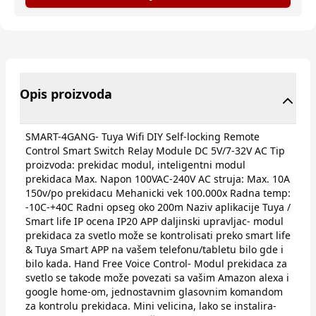
Opis proizvoda
SMART-4GANG- Tuya Wifi DIY Self-locking Remote
Control Smart Switch Relay Module DC 5V/7-32V AC Tip
proizvoda: prekidac modul, inteligentni modul
prekidaca Max. Napon 100VAC-240V AC struja: Max. 10A
150v/po prekidacu Mehanicki vek 100.000x Radna temp:
-10C-+40C Radni opseg oko 200m Naziv aplikacije Tuya /
Smart life IP ocena IP20 APP daljinski upravljac- modul
prekidaca za svetlo može se kontrolisati preko smart life
& Tuya Smart APP na vašem telefonu/tabletu bilo gde i
bilo kada. Hand Free Voice Control- Modul prekidaca za
svetlo se takode može povezati sa vašim Amazon alexa i
google home-om, jednostavnim glasovnim komandom
za kontrolu prekidaca. Mini velicina, lako se instalira-