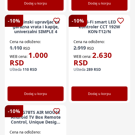
Dodaj u korpu
Dodaj u korpu
-
10
%
-
10
%
x-Daljinski upravljac za
Wi-Fi smart LED
garazna vrata i kapije,
kontroler CCT 192W
univerzalni SIMPLE 4
KON-T12/N
Cena na odloženo:
Cena na odloženo:
1.110
2.919
RSD
RSD
1.000
2.630
WEB cena:
WEB cena:
RSD
RSD
Ušteda
110
RSD
Ušteda
289
RSD
Dodaj u korpu
Dodaj u korpu
-
10
%
GMB-G7BTS AIR MOUSE
Android TV Box Remote
Control, Unique Design,
Mini keyboard
Cena na odloženo: