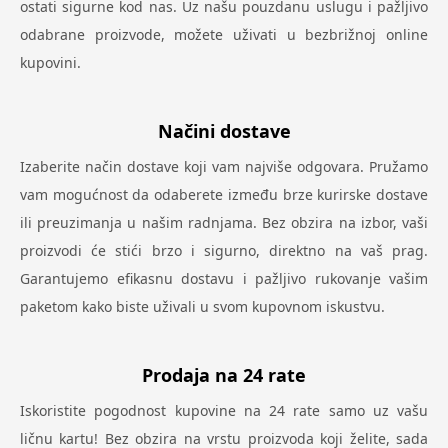
ostati sigurne kod nas. Uz našu pouzdanu uslugu i pažljivo
odabrane proizvode, možete uživati u bezbrižnoj online
kupovini.
Načini dostave
Izaberite način dostave koji vam najviše odgovara. Pružamo
vam mogućnost da odaberete između brze kurirske dostave
ili preuzimanja u našim radnjama. Bez obzira na izbor, vaši
proizvodi će stići brzo i sigurno, direktno na vaš prag.
Garantujemo efikasnu dostavu i pažljivo rukovanje vašim
paketom kako biste uživali u svom kupovnom iskustvu.
Prodaja na 24 rate
Iskoristite pogodnost kupovine na 24 rate samo uz vašu
ličnu kartu! Bez obzira na vrstu proizvoda koji želite, sada