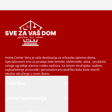
Home Centar Vera je vaša destinacija za vrhunsku opremu doma.
Specializovani smo za prodaju bele tehnike, elektronike, alata, i pružamo
usluge ugradnje alarma i video nadzora. Sa timom stručnjaka, nudimo
najkvalitetnije proizvode i personaliziranu podršku kako biste stvorili
idealno okruženje u svom domu.
Podrška
Uslovi korišćenja