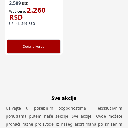
2.509
RSD
2.260
WEB cena:
RSD
Ušteda
249
RSD
Dodaj u korpu
Sve akcije
Uživajte u posebnim pogodnostima i ekskluzivnim
ponudama putem naše sekcije 'Sve akcije'. Ovde možete
pronaći razne proizvode iz našeg asortimana po sniženim