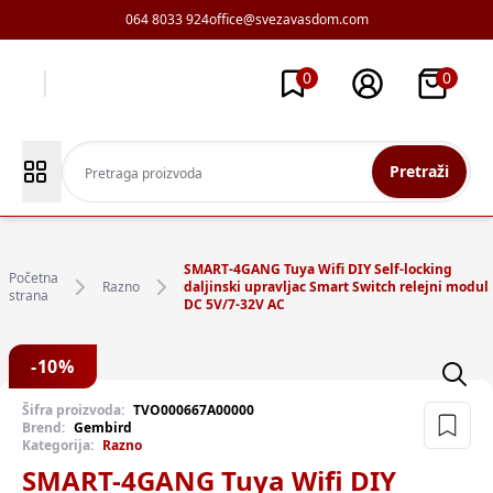
064 8033 924
office@svezavasdom.com
0
0
Pretraži
SMART-4GANG Tuya Wifi DIY Self-locking
Početna
Razno
daljinski upravljac Smart Switch relejni modul
strana
DC 5V/7-32V AC
-
10
%
Šifra proizvoda:
TVO000667A00000
Brend:
Gembird
Kategorija:
Razno
SMART-4GANG Tuya Wifi DIY