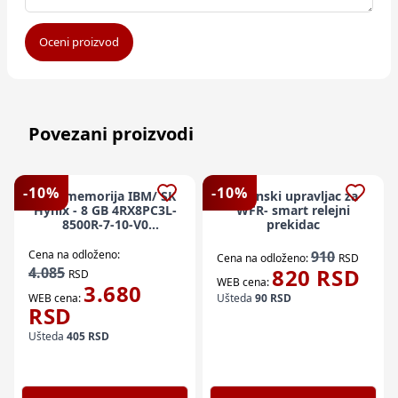
Oceni proizvod
Povezani proizvodi
-
10
%
-
10
%
Ram memorija IBM/ SK
Daljinski upravljac za
Hynix - 8 GB 4RX8PC3L-
WFR- smart relejni
8500R-7-10-V0
prekidac
HMT41GV7BMR8A-G7-
D7-AC
Cena na odloženo:
910
Cena na odloženo:
RSD
4.085
820
RSD
RSD
WEB cena:
3.680
WEB cena:
Ušteda
90
RSD
RSD
Ušteda
405
RSD