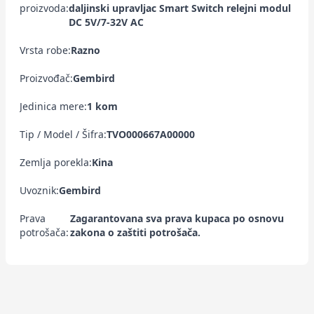
proizvoda:
daljinski upravljac Smart Switch relejni modul
DC 5V/7-32V AC
Vrsta robe:
Razno
Proizvođač:
Gembird
Jedinica mere:
1 kom
Tip / Model / Šifra:
TVO000667A00000
Zemlja porekla:
Kina
Uvoznik:
Gembird
Prava
Zagarantovana sva prava kupaca po osnovu
potrošača:
zakona o zaštiti potrošača.