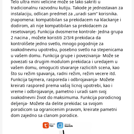
Telo ultra mini velicine može se lako sakriti u
tradicionalnu razvodnu kutiju. Takode je jednostavan za
instalaciju, odlican predmet za „uradi sam“ korisnika.
(napomena: kompatibilan sa prekidacem na klackanje i
dodirom, ali nije kompatibilan sa prekidacem za
resetovanje). Funkcija dvosmerne kontrole- Jedna grupa
2 nacina , možete koristiti 2/3/4 prekidaca da
kontrolišete jedno svetlo, mnogo pogodnije za
svakodnevnu upotrebu, posebno svetlo na stepenicama
u vašem domu. Funkcija grupe i povezivanja- Može se
povezati sa drugim modulom prekidaca i uredajem u
vašem domu, omoguciti stvaranje razlicitih scena, kao
što su režim spavanja, radni režim, režim vecere itd.
Funkcija tajmera, rasporeda i odbrojavanja- Možete
kreirati raspored prema vašoj licnoj upotrebi, kao i
vreme i odbrojavanje, pametno i uradi sam svoj
svakodnevni život do maksimuma. Funkcija porodicnog
deljenja- Možete da delite prekidac sa svojom
porodicom sa ogranicenim pravom, kreirate pametni
dom zajedno sa clanom porodice.