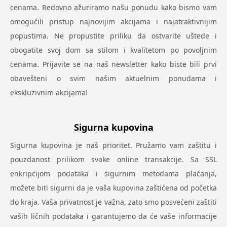
cenama. Redovno ažuriramo našu ponudu kako bismo vam
omogućili pristup najnovijim akcijama i najatraktivnijim
popustima. Ne propustite priliku da ostvarite uštede i
obogatite svoj dom sa stilom i kvalitetom po povoljnim
cenama. Prijavite se na naš newsletter kako biste bili prvi
obavešteni o svim našim aktuelnim ponudama i
ekskluzivnim akcijama!
Sigurna kupovina
Sigurna kupovina je naš prioritet. Pružamo vam zaštitu i
pouzdanost prilikom svake online transakcije. Sa SSL
enkripcijom podataka i sigurnim metodama plaćanja,
možete biti sigurni da je vaša kupovina zaštićena od početka
do kraja. Vaša privatnost je važna, zato smo posvećeni zaštiti
vaših ličnih podataka i garantujemo da će vaše informacije