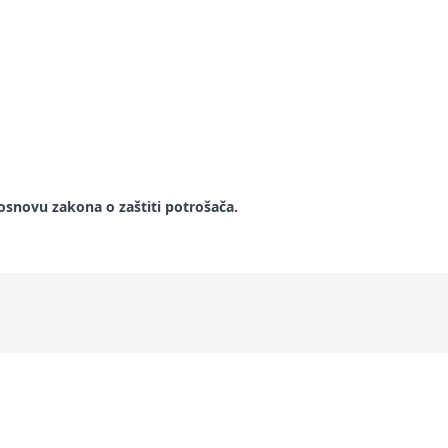
snovu zakona o zaštiti potrošača.