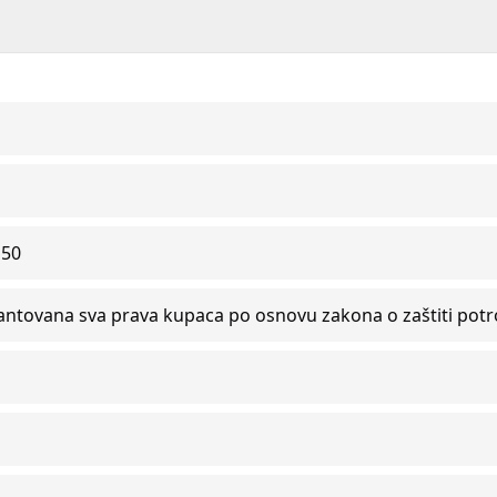
150
antovana sva prava kupaca po osnovu zakona o zaštiti pot