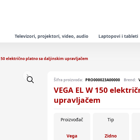
Televizori, projektori, video, audio
Laptopovi i tableti
50 električno platno sa daljinskim upravljačem
Next slide
Šifra proizvoda:
PRO000023A00000
Brend:
VEGA EL W 150 električ
upravljačem
Proizvođač
Tip
Vega
Zidno