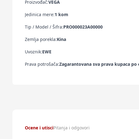
Proizvođač:
VEGA
Jedinica mere:
1 kom
Tip / Model / Šifra:
PRO000023A00000
Zemlja porekla:
Kina
Uvoznik:
EWE
Prava potrošača:
Zagarantovana sva prava kupaca po o
Ocene i utisci
Pitanja i odgovori