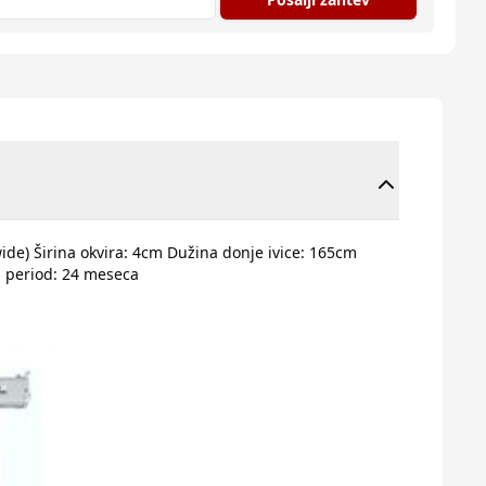
ide) Širina okvira: 4cm Dužina donje ivice: 165cm
i period: 24 meseca