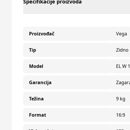
Specifikacije proizvoda
Proizvođač
Vega
Tip
Zidno
Model
EL W 
Garancija
Zagar
Težina
9 kg
Format
16:9