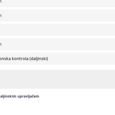
m
m
m
onska kontrola (daljinski)
daljinskim upravljačem