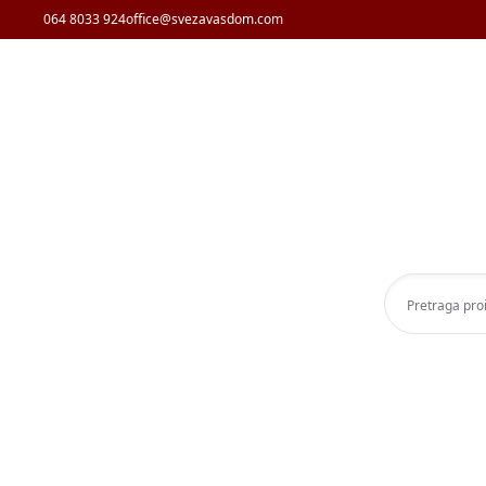
064 8033 924
office@svezavasdom.com