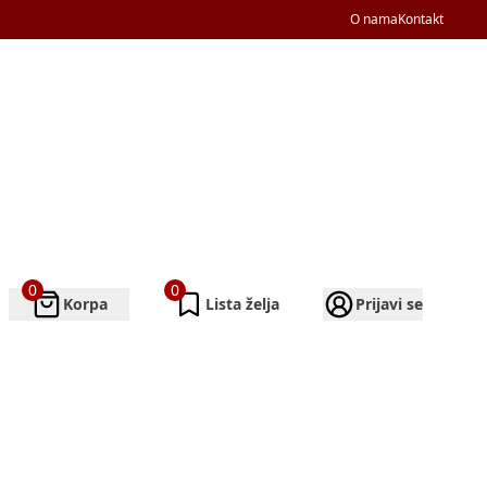
O nama
Kontakt
0
0
Korpa
Lista želja
Prijavi se