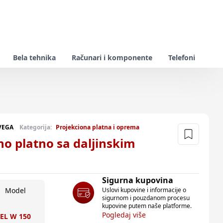
Bela tehnika
Računari i komponente
Telefoni
VEGA
Kategorija:
Projekciona platna i oprema
no platno sa daljinskim
Sigurna kupovina
Uslovi kupovine i informacije o
Model
sigurnom i pouzdanom procesu
kupovine putem naše platforme.
Pogledaj više
EL W 150