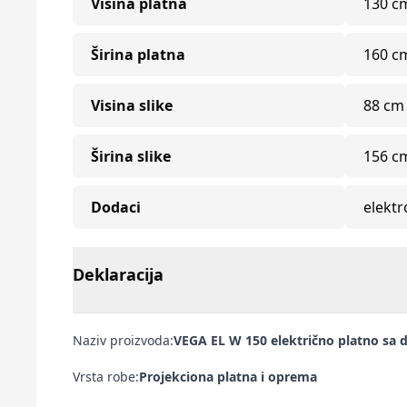
Visina platna
130 c
Širina platna
160 c
Visina slike
88 cm
Širina slike
156 c
Dodaci
elektr
Deklaracija
Naziv proizvoda:
VEGA EL W 150 električno platno sa 
Vrsta robe:
Projekciona platna i oprema