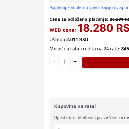
Pogledaj kompletnu specifikaciju ovog p
Cena za odloženo plaćanje:
20.291
R
18.280
R
WEB cena:
Ušteda
2.011
RSD
Mesečna rata kredita na 24 rate:
845
-
+
Kupovina na rate?
Upišite broj telefona i javiće Vam se n