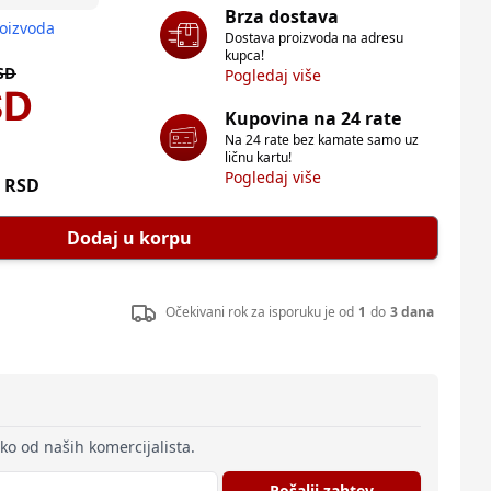
Brza dostava
roizvoda
Dostava proizvoda na adresu
kupca!
SD
Pogledaj više
SD
Kupovina na 24 rate
Na 24 rate bez kamate samo uz
ličnu kartu!
Pogledaj više
RSD
Dodaj u korpu
Očekivani rok za isporuku je od
1
do
3 dana
eko od naših komercijalista.
Pošalji zahtev