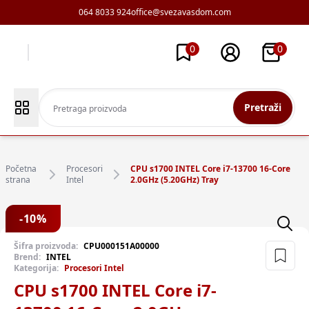
064 8033 924
office@svezavasdom.com
0
0
Pretraži
Početna
Procesori
CPU s1700 INTEL Core i7-13700 16-Core
strana
Intel
2.0GHz (5.20GHz) Tray
-
10
%
Šifra proizvoda:
CPU000151A00000
Brend:
INTEL
Kategorija:
Procesori Intel
CPU s1700 INTEL Core i7-