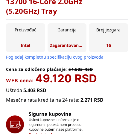
13700 16-Core 2.0GHz
(5.20GHz) Tray
Proizvođač
Garancija
Broj jezgara
Intel
Zagarantovana sva prava kupaca po osnovu zakona o zaštiti potrošača
16
Pogledaj kompletnu specifikaciju ovog proizvoda
Cena za odloženo plaćanje:
54.523
RSD
49.120
RSD
WEB cena:
Ušteda
5.403
RSD
Mesečna rata kredita na 24 rate:
2.271
RSD
Sigurna kupovina
Uslovi kupovine i informacije o
sigurnom i pouzdanom procesu
kupovine putem naše platforme.