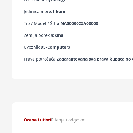
Jedinica mere:
1 kom
Tip / Model / Šifra:
NAS000025A00000
Zemlja porekla:
Kina
Uvoznik:
DS-Computers
Prava potrošača:
Zagarantovana sva prava kupaca po o
Ocene i utisci
Pitanja i odgovori