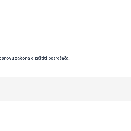
snovu zakona o zaštiti potrošača.