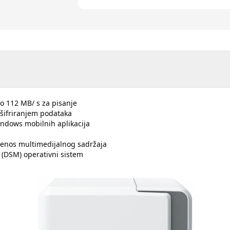
o 112 MB/ s za pisanje
 šifriranjem podataka
indows mobilnih aplikacija
prenos multimedijalnog sadržaja
(DSM) operativni sistem