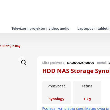
Televizori, projektori, video, audio
Laptopovi i tableti
 DS223j 2-Bay
Next slide
Šifra proizvoda:
NAS000025A00000
Brend:
HDD NAS Storage Synol
Proizvođač
Težina
Synology
1 kg
Pogledaj kompletnu specifikaciju ovog p