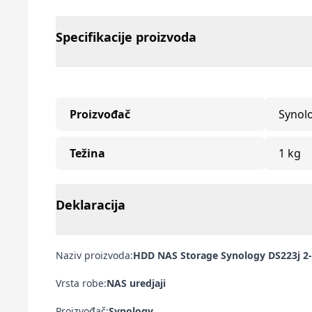
Specifikacije proizvoda
Proizvođač
Synol
Težina
1 kg
Deklaracija
Naziv proizvoda:
HDD NAS Storage Synology DS223j 2
Vrsta robe:
NAS uredjaji
Proizvođač:
Synology