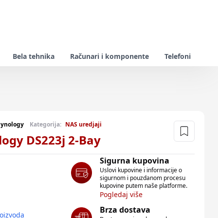
Bela tehnika
Računari i komponente
Telefoni
Synology
Kategorija:
NAS uredjaji
ogy DS223j 2-Bay
Sigurna kupovina
Uslovi kupovine i informacije o
sigurnom i pouzdanom procesu
kupovine putem naše platforme.
Pogledaj više
Brza dostava
roizvoda