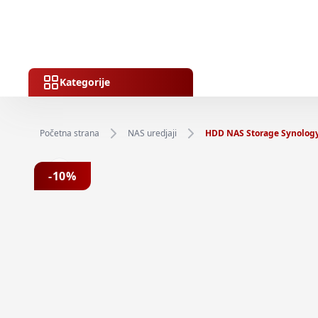
Kategorije
Početna strana
NAS uredjaji
HDD NAS Storage Synology
Previous slide
-
10
%