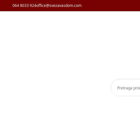
064 8033 924
office@svezavasdom.com