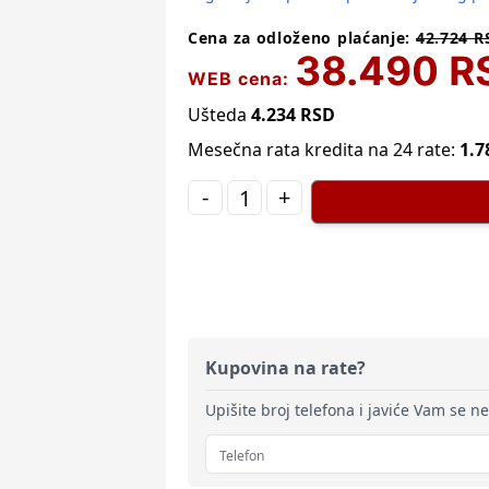
Cena za odloženo plaćanje:
42.724
R
38.490
R
WEB cena:
Ušteda
4.234
RSD
Mesečna rata kredita na 24 rate:
1.7
-
+
Kupovina na rate?
Upišite broj telefona i javiće Vam se n