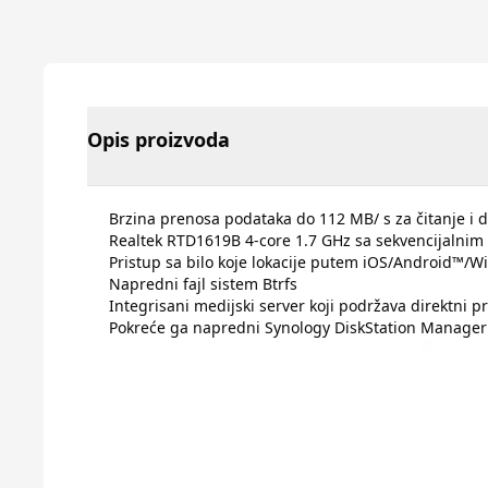
Opis proizvoda
Brzina prenosa podataka do 112 MB/ s za čitanje i d
Realtek RTD1619B 4-core 1.7 GHz sa sekvencijalnim
Pristup sa bilo koje lokacije putem iOS/Android™/W
Napredni fajl sistem Btrfs
Integrisani medijski server koji podržava direktni 
Pokreće ga napredni Synology DiskStation Manager 