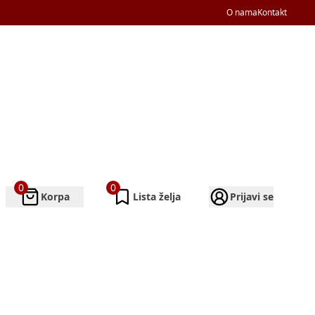
O nama
Kontakt
0
0
Korpa
Lista želja
Prijavi se