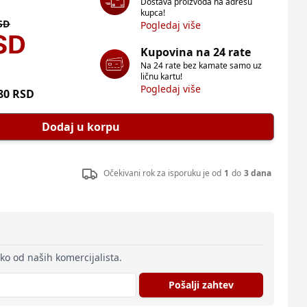
Dostava proizvoda na adresu
kupca!
SD
Pogledaj više
SD
Kupovina na 24 rate
Na 24 rate bez kamate samo uz
ličnu kartu!
Pogledaj više
80
RSD
Dodaj u korpu
Očekivani rok za isporuku je od
1
do
3 dana
eko od naših komercijalista.
Pošalji zahtev