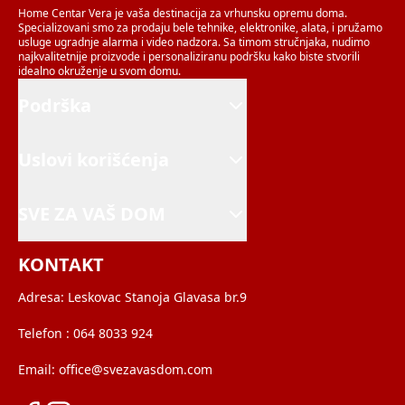
Home Centar Vera je vaša destinacija za vrhunsku opremu doma.
Specializovani smo za prodaju bele tehnike, elektronike, alata, i pružamo
usluge ugradnje alarma i video nadzora. Sa timom stručnjaka, nudimo
najkvalitetnije proizvode i personaliziranu podršku kako biste stvorili
idealno okruženje u svom domu.
Podrška
Uslovi korišćenja
SVE ZA VAŠ DOM
KONTAKT
Adresa:
Leskovac Stanoja Glavasa br.9
Telefon :
064 8033 924
Email:
office@svezavasdom.com