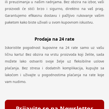
ili preuzimanja u našim radnjama. Bez obzira na izbor, vaši
proizvodi će stići brzo i sigurno, direktno na vaš prag.
Garantujemo efikasnu dostavu i pažljivo rukovanje vašim
paketom kako biste uživali u svom kupovnom iskustvu.
Prodaja na 24 rate
Iskoristite pogodnost kupovine na 24 rate samo uz vašu
ličnu kartu! Bez obzira na vrstu proizvoda koji želite, sada
možete lako ostvariti svoje želje uz fleksibilne uslove
plaćanja. Bez stresa i dodatnih komplikacija, kupujte sa
lakoćom i uživajte u pogodnostima plaćanja na rate koje
vam nudimo.
Prijavite se na Newsletter