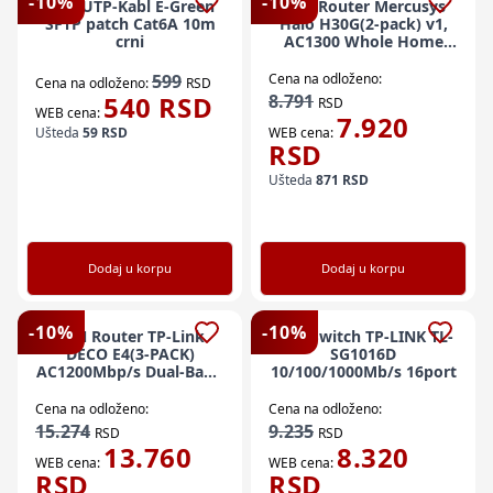
-
10
%
-
10
%
LAN UTP-Kabl E-Green
LAN Router Mercusys
SFTP patch Cat6A 10m
Halo H30G(2-pack) v1,
crni
AC1300 Whole Home
Mesh Wi-Fi5 System
(62559)
599
Cena na odloženo:
Cena na odloženo:
RSD
540
RSD
8.791
RSD
WEB cena:
7.920
Ušteda
59
RSD
WEB cena:
RSD
Ušteda
871
RSD
Dodaj u korpu
Dodaj u korpu
-
10
%
-
10
%
LAN Router TP-Link
LAN Switch TP-LINK TL-
DECO E4(3-PACK)
SG1016D
AC1200Mbp/s Dual-Band
10/100/1000Mb/s 16port
Mesh Wi-Fi System
Cena na odloženo:
Cena na odloženo:
15.274
9.235
RSD
RSD
13.760
8.320
WEB cena:
WEB cena:
RSD
RSD