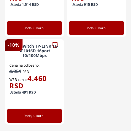
Ušteda
1.514
RSD
Ušteda
915
RSD
Dodaj u korpu
Dodaj u korpu
-
10
%
LAN Switch TP-LINK TL-
SF1016D 16port
10/100Mbps
Cena na odloženo:
4.951
RSD
4.460
WEB cena:
RSD
Ušteda
491
RSD
Dodaj u korpu