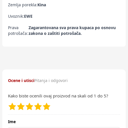
Zemlja porekla:
Kina
Uvoznik:
EWE
Prava
Zagarantovana sva prava kupaca po osnovu
potrošača:
zakona o zaštiti potrošača.
Ocene i utisci
Pitanja i odgovori
Kako biste ocenili ovaj proizvod na skali od 1 do 5?
Ime