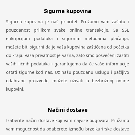
Sigurna kupovina
Sigurna kupovina je naš prioritet. Pružamo vam zaštitu i
pouzdanost prilikom svake online transakcije. Sa SSL
enkripcijom podataka i sigurnim metodama plaćanja,
možete biti sigurni da je vaša kupovina zaštićena od početka
do kraja. Vaša privatnost je važna, zato smo posvećeni zaštiti
vaših ličnih podataka i garantujemo da će vaše informacije
ostati sigurne kod nas. Uz našu pouzdanu uslugu i pažljivo
odabrane proizvode, možete uživati u bezbrižnoj online
kupovini.
Načini dostave
Izaberite način dostave koji vam najviše odgovara. Pružamo
vam mogućnost da odaberete između brze kurirske dostave