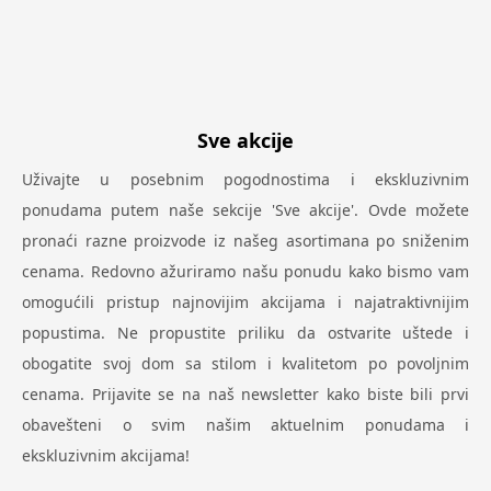
Sve akcije
Uživajte u posebnim pogodnostima i ekskluzivnim
ponudama putem naše sekcije 'Sve akcije'. Ovde možete
pronaći razne proizvode iz našeg asortimana po sniženim
cenama. Redovno ažuriramo našu ponudu kako bismo vam
omogućili pristup najnovijim akcijama i najatraktivnijim
popustima. Ne propustite priliku da ostvarite uštede i
obogatite svoj dom sa stilom i kvalitetom po povoljnim
cenama. Prijavite se na naš newsletter kako biste bili prvi
obavešteni o svim našim aktuelnim ponudama i
ekskluzivnim akcijama!