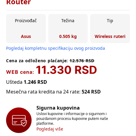
Router
Proizvođač
Težina
Tip
Asus
0.505 kg
Wireless ruteri
Pogledaj kompletnu specifikaciju ovog proizvoda
Cena za odloženo plaćanje:
12.576
RSD
11.330
RSD
WEB cena:
Ušteda
1.246
RSD
Mesečna rata kredita na 24 rate:
524
RSD
Sigurna kupovina
Uslovi kupovine i informacije o sigurnom i
pouzdanom procesu kupovine putem naše
platforme.
Pogledaj više