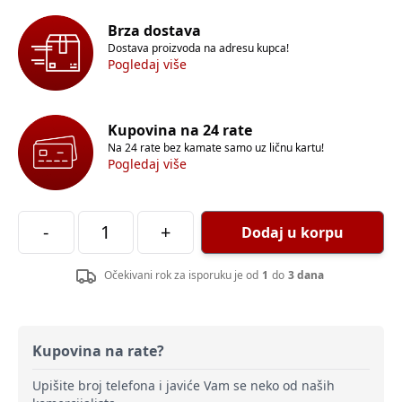
Brza dostava
Dostava proizvoda na adresu kupca!
Pogledaj više
Kupovina na 24 rate
Na 24 rate bez kamate samo uz ličnu kartu!
Pogledaj više
-
+
Dodaj u korpu
Očekivani rok za isporuku je od
1
do
3 dana
Kupovina na rate?
Upišite broj telefona i javiće Vam se neko od naših