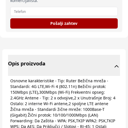
komercijalista.
Pošalji zahtev
Opis proizvoda
Osnovne karakteristike - Tip: Ruter Bežična mreža -
Standardi: 4G LTE,Wi-Fi 4 (802.11n) Bežični protok:
150Mbps (LTE),300Mbps (Wi-Fi) Frekventni opseg:
2.4GHz Antene - Tip: 2 x odvojive,2 x Unutrašnje Broj: 4
Ostalo: 2 interne Wi-Fi antene,2 spoljne LTE antene
Žična mreža - Standardi žične mreže: 1000Base-T
(Gigabit) Žični protok: 10/100/1000Mbps (LAN)
Forwarding: Da Zaštita - WPA: PSK,TKIP WPA2: PSK,TKIP
WPS: Da AES: Da Priključci / Slotovi - RJ-45: 1 Ostali