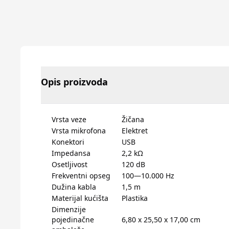
Opis proizvoda
Vrsta veze
Žičana
Vrsta mikrofona
Elektret
Konektori
USB
Impedansa
2,2 kΩ
Osetljivost
120 dB
Frekventni opseg
100—10.000 Hz
Dužina kabla
1,5 m
Materijal kućišta
Plastika
Dimenzije
pojedinačne
6,80 x 25,50 x 17,00 cm