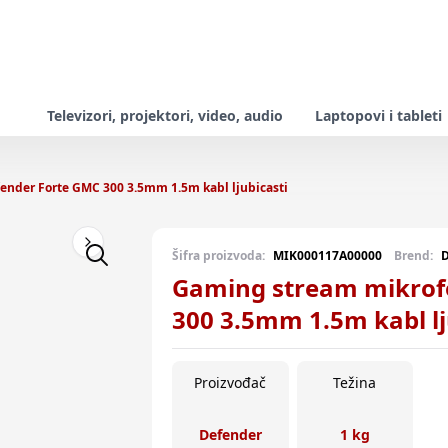
Televizori, projektori, video, audio
Laptopovi i tableti
nder Forte GMC 300 3.5mm 1.5m kabl ljubicasti
Next slide
Šifra proizvoda:
MIK000117A00000
Brend:
D
Gaming stream mikrof
300 3.5mm 1.5m kabl lj
Proizvođač
Težina
Defender
1 kg