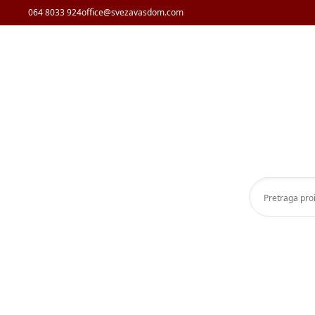
064 8033 924
office@svezavasdom.com