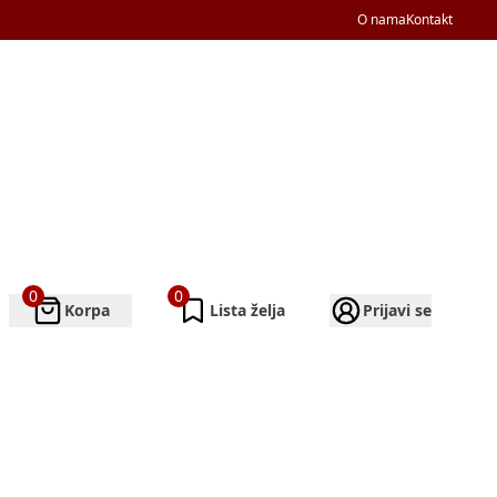
O nama
Kontakt
0
0
Korpa
Lista želja
Prijavi se