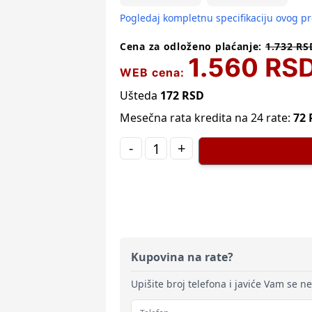
Pogledaj kompletnu specifikaciju ovog p
Cena za odloženo plaćanje:
1.732
RS
1.560
RS
WEB cena:
Ušteda
172
RSD
Mesečna rata kredita na 24 rate:
72
-
+
Kupovina na rate?
Upišite broj telefona i javiće Vam se n