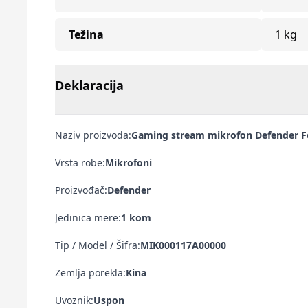
Težina
1 kg
Deklaracija
Naziv proizvoda:
Gaming stream mikrofon Defender Fo
Vrsta robe:
Mikrofoni
Proizvođač:
Defender
Jedinica mere:
1 kom
Tip / Model / Šifra:
MIK000117A00000
Zemlja porekla:
Kina
Uvoznik:
Uspon