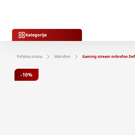
Kategorije
Početna strana
Mikrofoni
Gaming stream mikrofon Defe
Previous slide
-
10
%