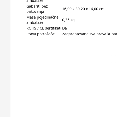
ambalaže
Gabariti bez
16,00 x 30,20 x 16,00 cm
pakovanja
Masa pojedinačne
0,35 kg
ambalaže
ROHS / CE sertifikati
Da
Prava potrošača:
Zagarantovana sva prava kupac