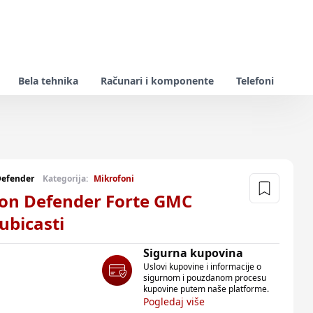
Bela tehnika
Računari i komponente
Telefoni
efender
Kategorija:
Mikrofoni
on Defender Forte GMC
ubicasti
Sigurna kupovina
Uslovi kupovine i informacije o
sigurnom i pouzdanom procesu
kupovine putem naše platforme.
Pogledaj više