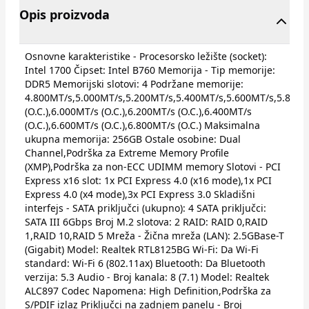
Opis proizvoda
Osnovne karakteristike - Procesorsko ležište (socket):
Intel 1700 Čipset: Intel B760 Memorija - Tip memorije:
DDR5 Memorijski slotovi: 4 Podržane memorije:
4.800MT/s,5.000MT/s,5.200MT/s,5.400MT/s,5.600MT/s,5.800M
(O.C.),6.000MT/s (O.C.),6.200MT/s (O.C.),6.400MT/s
(O.C.),6.600MT/s (O.C.),6.800MT/s (O.C.) Maksimalna
ukupna memorija: 256GB Ostale osobine: Dual
Channel,Podrška za Extreme Memory Profile
(XMP),Podrška za non-ECC UDIMM memory Slotovi - PCI
Express x16 slot: 1x PCI Express 4.0 (x16 mode),1x PCI
Express 4.0 (x4 mode),3x PCI Express 3.0 Skladišni
interfejs - SATA priključci (ukupno): 4 SATA priključci:
SATA III 6Gbps Broj M.2 slotova: 2 RAID: RAID 0,RAID
1,RAID 10,RAID 5 Mreža - Žična mreža (LAN): 2.5GBase-T
(Gigabit) Model: Realtek RTL8125BG Wi-Fi: Da Wi-Fi
standard: Wi-Fi 6 (802.11ax) Bluetooth: Da Bluetooth
verzija: 5.3 Audio - Broj kanala: 8 (7.1) Model: Realtek
ALC897 Codec Napomena: High Definition,Podrška za
S/PDIF izlaz Priključci na zadnjem panelu - Broj