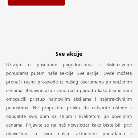
Sve akcije
Uživajte u posebnim pogodnostima i ekskluzivnim
ponudama putem naše sekcije 'Sve akcije'. Ovde možete
pronaći razne proizvode iz našeg asortimana po sniženim
cenama. Redovno ažuriramo našu ponudu kako bismo vam
omogućili pristup najnovijim akcijama i najatraktivnijim
popustima. Ne propustite priliku da ostvarite uštede i
obogatite svoj dom sa stilom i kvalitetom po povoljnim
cenama. Prijavite se na naš newsletter kako biste bili prvi
obavešteni o svim našim aktuelnim ponudama i