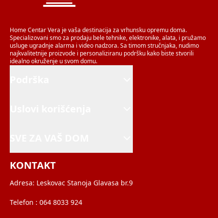
Home Centar Vera je vaša destinacija za vrhunsku opremu doma.
Specializovani smo za prodaju bele tehnike, elektronike, alata, i pružamo
usluge ugradnje alarma i video nadzora. Sa timom stručnjaka, nudimo
najkvalitetnije proizvode i personaliziranu podršku kako biste stvorili
idealno okruženje u svom domu.
Podrška
Uslovi korišćenja
SVE ZA VAŠ DOM
KONTAKT
Adresa:
Leskovac Stanoja Glavasa br.9
Telefon :
064 8033 924