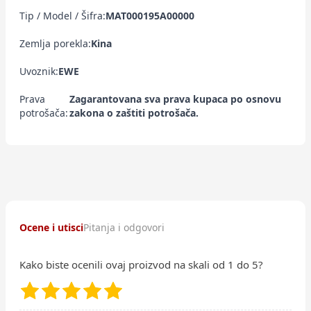
Tip / Model / Šifra:
MAT000195A00000
Zemlja porekla:
Kina
Uvoznik:
EWE
Prava
Zagarantovana sva prava kupaca po osnovu
potrošača:
zakona o zaštiti potrošača.
Ocene i utisci
Pitanja i odgovori
Kako biste ocenili ovaj proizvod na skali od 1 do 5?