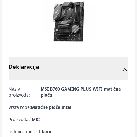
Deklaracija
Naziv
MSI B760 GAMING PLUS WIFI matična
proizvoda:
ploča
Vrsta robe:
Matične ploče Intel
Proizvođač:
MSI
Jedinica mere:
1 kom