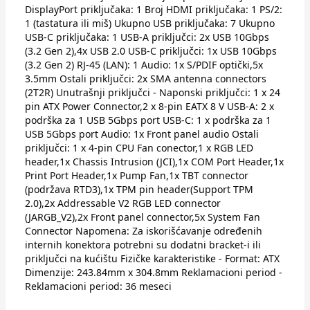
DisplayPort priključaka: 1 Broj HDMI priključaka: 1 PS/2:
1 (tastatura ili miš) Ukupno USB priključaka: 7 Ukupno
USB-C priključaka: 1 USB-A priključci: 2x USB 10Gbps
(3.2 Gen 2),4x USB 2.0 USB-C priključci: 1x USB 10Gbps
(3.2 Gen 2) RJ-45 (LAN): 1 Audio: 1x S/PDIF optički,5x
3.5mm Ostali priključci: 2x SMA antenna connectors
(2T2R) Unutrašnji priključci - Naponski priključci: 1 x 24
pin ATX Power Connector,2 x 8-pin EATX 8 V USB-A: 2 x
podrška za 1 USB 5Gbps port USB-C: 1 x podrška za 1
USB 5Gbps port Audio: 1x Front panel audio Ostali
priključci: 1 x 4-pin CPU Fan conector,1 x RGB LED
header,1x Chassis Intrusion (JCI),1x COM Port Header,1x
Print Port Header,1x Pump Fan,1x TBT connector
(podržava RTD3),1x TPM pin header(Support TPM
2.0),2x Addressable V2 RGB LED connector
(JARGB_V2),2x Front panel connector,5x System Fan
Connector Napomena: Za iskorišćavanje određenih
internih konektora potrebni su dodatni bracket-i ili
priključci na kućištu Fizičke karakteristike - Format: ATX
Dimenzije: 243.84mm x 304.8mm Reklamacioni period -
Reklamacioni period: 36 meseci