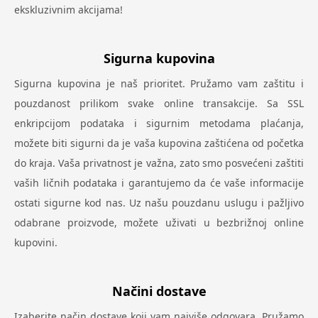
ekskluzivnim akcijama!
Sigurna kupovina
Sigurna kupovina je naš prioritet. Pružamo vam zaštitu i
pouzdanost prilikom svake online transakcije. Sa SSL
enkripcijom podataka i sigurnim metodama plaćanja,
možete biti sigurni da je vaša kupovina zaštićena od početka
do kraja. Vaša privatnost je važna, zato smo posvećeni zaštiti
vaših ličnih podataka i garantujemo da će vaše informacije
ostati sigurne kod nas. Uz našu pouzdanu uslugu i pažljivo
odabrane proizvode, možete uživati u bezbrižnoj online
kupovini.
Načini dostave
Izaberite način dostave koji vam najviše odgovara. Pružamo