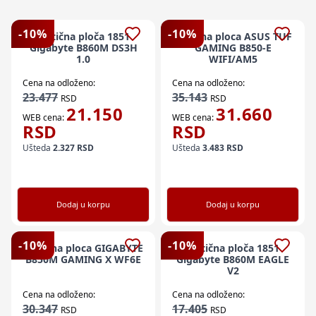
-
10
%
-
10
%
Matična ploča 1851
Maticna ploca ASUS TUF
Gigabyte B860M DS3H
GAMING B850-E
1.0
WIFI/AM5
Cena na odloženo:
Cena na odloženo:
23.477
35.143
RSD
RSD
21.150
31.660
WEB cena:
WEB cena:
RSD
RSD
Ušteda
2.327
RSD
Ušteda
3.483
RSD
Dodaj u korpu
Dodaj u korpu
-
10
%
-
10
%
Maticna ploca GIGABYTE
Matična ploča 1851
B850M GAMING X WF6E
Gigabyte B860M EAGLE
V2
Cena na odloženo:
Cena na odloženo:
30.347
17.405
RSD
RSD