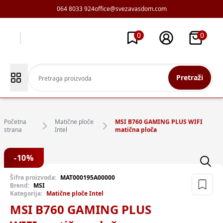
064 8033 924
office@svezavasdom.com
0
0
Pretraži
Početna
Matične ploče
MSI B760 GAMING PLUS WIFI
strana
Intel
matična ploča
-
10
%
Šifra proizvoda:
MAT000195A00000
Brend:
MSI
Kategorija:
Matične ploče Intel
MSI B760 GAMING PLUS