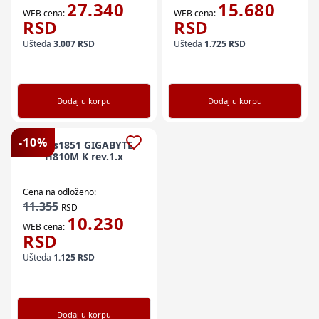
27.340
15.680
WEB cena:
WEB cena:
RSD
RSD
Ušteda
3.007
RSD
Ušteda
1.725
RSD
Dodaj u korpu
Dodaj u korpu
-
10
%
MB s1851 GIGABYTE
H810M K rev.1.x
Cena na odloženo:
11.355
RSD
10.230
WEB cena:
RSD
Ušteda
1.125
RSD
Dodaj u korpu