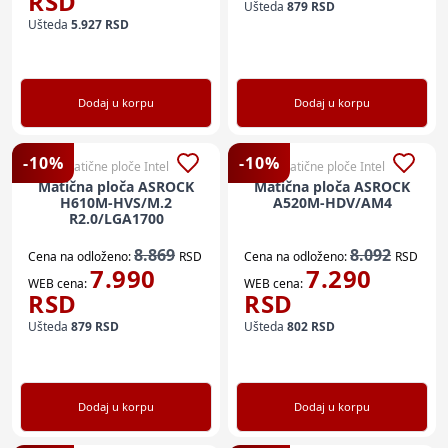
RSD
Ušteda
879
RSD
Ušteda
5.927
RSD
Dodaj u korpu
Dodaj u korpu
-
10
%
-
10
%
Matične ploče Intel
Matične ploče Intel
Matična ploča ASROCK
Matična ploča ASROCK
H610M-HVS/M.2
A520M-HDV/AM4
R2.0/LGA1700
8.869
8.092
Cena na odloženo:
RSD
Cena na odloženo:
RSD
7.990
7.290
WEB cena:
WEB cena:
RSD
RSD
Ušteda
879
RSD
Ušteda
802
RSD
Dodaj u korpu
Dodaj u korpu