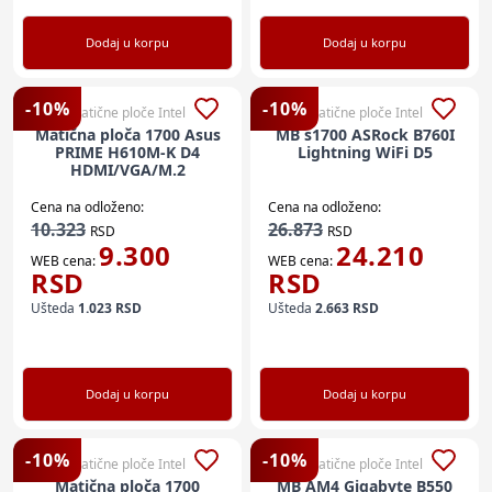
Dodaj u korpu
Dodaj u korpu
-
10
%
-
10
%
Matične ploče Intel
Matične ploče Intel
Matična ploča 1700 Asus
MB s1700 ASRock B760I
PRIME H610M-K D4
Lightning WiFi D5
HDMI/VGA/M.2
Cena na odloženo:
Cena na odloženo:
10.323
26.873
RSD
RSD
9.300
24.210
WEB cena:
WEB cena:
RSD
RSD
Ušteda
1.023
RSD
Ušteda
2.663
RSD
Dodaj u korpu
Dodaj u korpu
-
10
%
-
10
%
Matične ploče Intel
Matične ploče Intel
Matična ploča 1700
MB AM4 Gigabyte B550