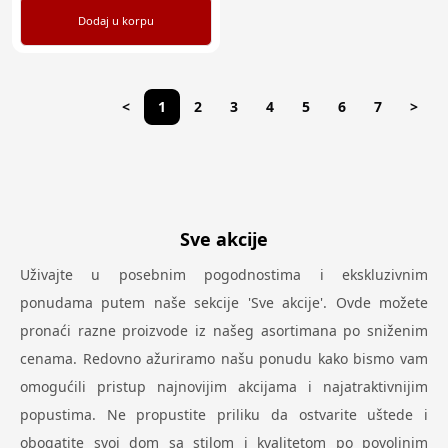
Dodaj u korpu
<
1
2
3
4
5
6
7
>
Sve akcije
Uživajte u posebnim pogodnostima i ekskluzivnim
ponudama putem naše sekcije 'Sve akcije'. Ovde možete
pronaći razne proizvode iz našeg asortimana po sniženim
cenama. Redovno ažuriramo našu ponudu kako bismo vam
omogućili pristup najnovijim akcijama i najatraktivnijim
popustima. Ne propustite priliku da ostvarite uštede i
obogatite svoj dom sa stilom i kvalitetom po povoljnim