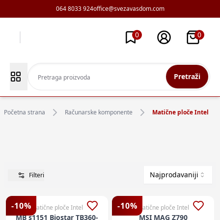
064 8033 924
office@svezavasdom.com
0
0
Pretraži
Početna strana
Računarske komponente
Matične ploče Intel
Najprodavaniji
Filteri
-
10
%
-
10
%
Matične ploče Intel
Matične ploče Intel
MB s1151 Biostar TB360-
MSI MAG Z790