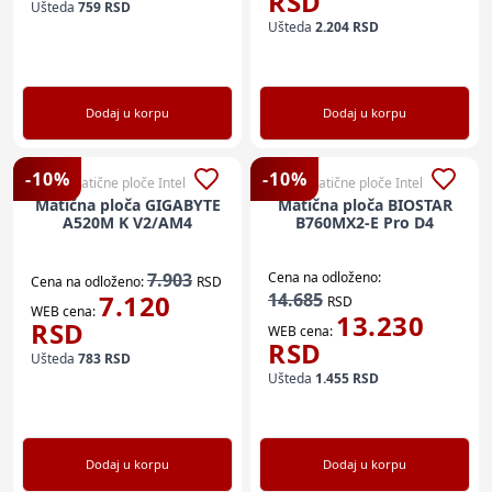
RSD
Ušteda
759
RSD
Ušteda
2.204
RSD
Dodaj u korpu
Dodaj u korpu
-
10
%
-
10
%
Matične ploče Intel
Matične ploče Intel
Matična ploča GIGABYTE
Matična ploča BIOSTAR
A520M K V2/AM4
B760MX2-E Pro D4
7.903
Cena na odloženo:
Cena na odloženo:
RSD
7.120
14.685
RSD
WEB cena:
13.230
RSD
WEB cena:
RSD
Ušteda
783
RSD
Ušteda
1.455
RSD
Dodaj u korpu
Dodaj u korpu