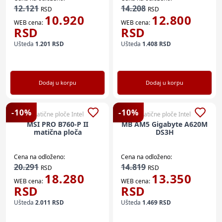
12.121
14.208
RSD
RSD
10.920
12.800
WEB cena:
WEB cena:
RSD
RSD
Ušteda
1.201
RSD
Ušteda
1.408
RSD
Dodaj u korpu
Dodaj u korpu
-
10
%
-
10
%
Matične ploče Intel
Matične ploče Intel
MSI PRO B760-P II
MB AM5 Gigabyte A620M
matična ploča
DS3H
Cena na odloženo:
Cena na odloženo:
20.291
14.819
RSD
RSD
18.280
13.350
WEB cena:
WEB cena:
RSD
RSD
Ušteda
2.011
RSD
Ušteda
1.469
RSD