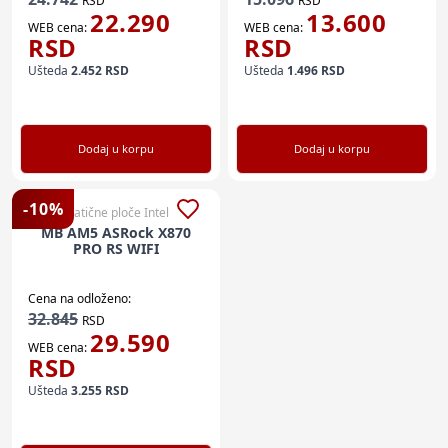
RSD
RSD
22.290
13.600
WEB cena:
WEB cena:
RSD
RSD
Ušteda
2.452
RSD
Ušteda
1.496
RSD
Dodaj u korpu
Dodaj u korpu
-
10
%
Matične ploče Intel
MB AM5 ASRock X870
PRO RS WIFI
Cena na odloženo:
32.845
RSD
29.590
WEB cena:
RSD
Ušteda
3.255
RSD