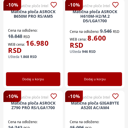
-
10
%
-
10
%
Matične ploče Intel
Matične ploče Intel
Matična ploča ASROCK
Matična ploča ASROCK
B650M PRO RS/AM5
H610M-H2/M.2
D5/LGA1700
Cena na odloženo:
9.546
Cena na odloženo:
RSD
18.848
8.600
RSD
WEB cena:
16.980
RSD
WEB cena:
RSD
Ušteda
946
RSD
Ušteda
1.868
RSD
Dodaj u korpu
Dodaj u korpu
-
10
%
-
10
%
Matične ploče Intel
Matične ploče Intel
Matična ploča ASROCK
Matična ploča GIGABYTE
Z790 PRO RS/LGA1700
A520I AC/AM4
Cena na odloženo:
Cena na odloženo:
24.742
15.096