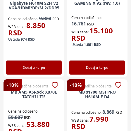
Gigabyte H610M S2H V2
GAMING X V2 (rev. 1.0)
VGA/HDMI/DP/M.2/DDR5
9.824
Cena na odloženo:
Cena na odloženo:
RSD
8.850
16.761
RSD
WEB cena:
15.100
RSD
WEB cena:
RSD
Ušteda
974
RSD
Ušteda
1.661
RSD
Dodaj u korpu
Dodaj u korpu
-
10
%
-
10
%
Matične ploče Intel
Matične ploče Intel
MB AM5 ASRock X870E
MB s1700 MSI PRO
TAICHI LITE
H610M-E D4
Cena na odloženo:
8.869
Cena na odloženo:
RSD
59.807
7.990
RSD
WEB cena:
53.880
RSD
WEB cena: