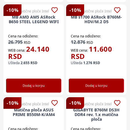
-
10
%
-
10
%
Matične ploče Intel
Matične ploče Intel
MB AMD AM5 ASRock
MB s1700 ASRock B760M-
B650 STEEL LEGEND WIFI
HDV/M.2 D5
Cena na odloženo:
Cena na odloženo:
26.795
12.876
RSD
RSD
24.140
11.600
WEB cena:
WEB cena:
RSD
RSD
Ušteda
2.655
RSD
Ušteda
1.276
RSD
Dodaj u korpu
Dodaj u korpu
-
10
%
-
10
%
Matične ploče Intel
Matične ploče Intel
Matična ploča ASUS
GIGABYTE B760M DS3H
PRIME B550M-K/AM4
DDR4 rev. 1.x matična
ploča
Cena na odloženo:
Cena na odloženo: