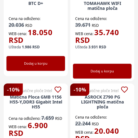
BTC D+
TOMAHAWK WIFI
matična ploča
Cena na odloženo:
Cena na odloženo:
20.036
39.671
RSD
RSD
18.050
35.740
WEB cena:
WEB cena:
RSD
RSD
Ušteda
1.986
RSD
Ušteda
3.931
RSD
Dodaj u korpu
Dodaj u korpu
-
10
%
-
10
%
Matične ploče Intel
Matične ploče Intel
Maticna Ploca GMB 1156
ASROCK Z790 PG
H55-Y,DDR3 Gigabit Intel
LIGHTNING matična
H55
ploča
7.659
Cena na odloženo:
Cena na odloženo:
RSD
6.900
22.244
RSD
WEB cena:
20.040
RSD
WEB cena: