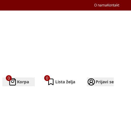
O nama
Kontakt
0
0
Korpa
Lista želja
Prijavi se