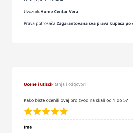
Uvoznik:
Home Centar Vera
Prava potrošača:
Zagarantovana sva prava kupaca po o
Ocene i utisci
Pitanja i odgovori
Kako biste ocenili ovaj proizvod na skali od 1 do 5?
Ime