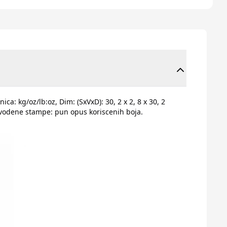
ca: kg/oz/lb:oz, Dim: (SxVxD): 30, 2 x 2, 8 x 30, 2
a vodene stampe: pun opus koriscenih boja.