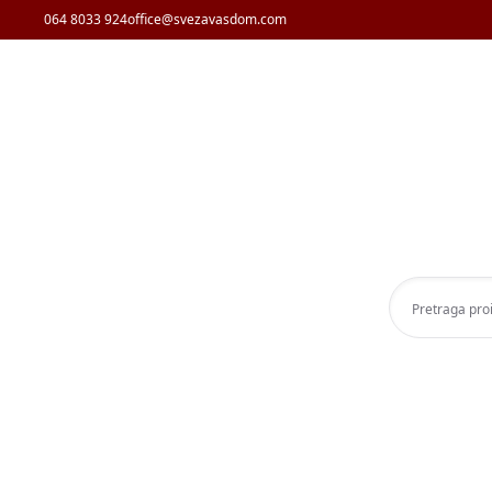
064 8033 924
office@svezavasdom.com