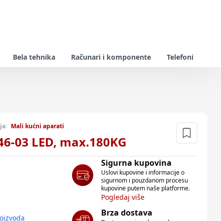
Bela tehnika
Računari i komponente
Telefoni
ja:
Mali kućni aparati
46-03 LED, max.180KG
Sigurna kupovina
Uslovi kupovine i informacije o
sigurnom i pouzdanom procesu
kupovine putem naše platforme.
Pogledaj više
Brza dostava
roizvoda