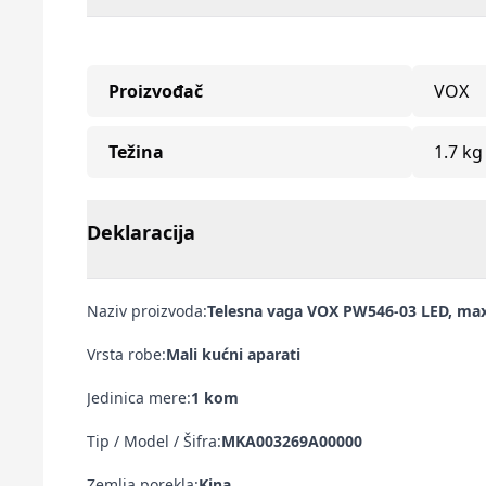
Proizvođač
VOX
Težina
1.7 kg
Deklaracija
Naziv proizvoda:
Telesna vaga VOX PW546-03 LED, ma
Vrsta robe:
Mali kućni aparati
Jedinica mere:
1 kom
Tip / Model / Šifra:
MKA003269A00000
Zemlja porekla:
Kina