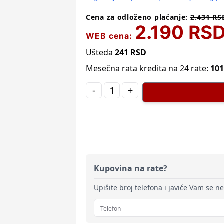
Cena za odloženo plaćanje:
2.431
RS
2.190
RS
WEB cena:
Ušteda
241
RSD
Mesečna rata kredita na 24 rate:
101
-
+
Kupovina na rate?
Upišite broj telefona i javiće Vam se n