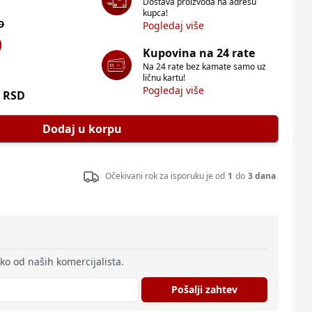
Dostava proizvoda na adresu
kupca!
D
Pogledaj više
D
Kupovina na 24 rate
Na 24 rate bez kamate samo uz
ličnu kartu!
Pogledaj više
RSD
Dodaj u korpu
Očekivani rok za isporuku je od
1
do
3 dana
eko od naših komercijalista.
Pošalji zahtev