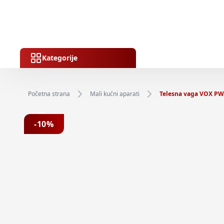
Kategorije
Početna strana
Mali kućni aparati
Telesna vaga VOX PW
Previous slide
-
10
%