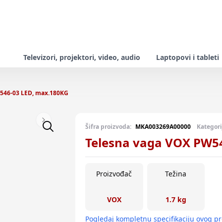
Televizori, projektori, video, audio
Laptopovi i tableti
546-03 LED, max.180KG
Next slide
Šifra proizvoda:
MKA003269A00000
Kategori
Telesna vaga VOX PW5
Proizvođač
Težina
VOX
1.7 kg
Pogledaj kompletnu specifikaciju ovog p