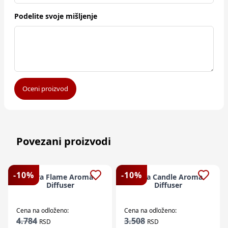
Podelite svoje mišljenje
Oceni proizvod
Povezani proizvodi
-
10
%
-
10
%
Aura Flame Aroma
Aura Candle Aroma
Diffuser
Diffuser
Cena na odloženo:
Cena na odloženo:
4.784
3.508
RSD
RSD