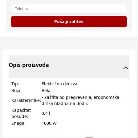
Pošalji zahtev
Opis proizvoda
Tip:
Električna džezva
Boja:
Bela
- Zaštita od pregrevanja, ergonomska
Karakteristike:
drška hladna na dodir.
Kapacitet
0.4 l
posude:
Snaga:
1000 W