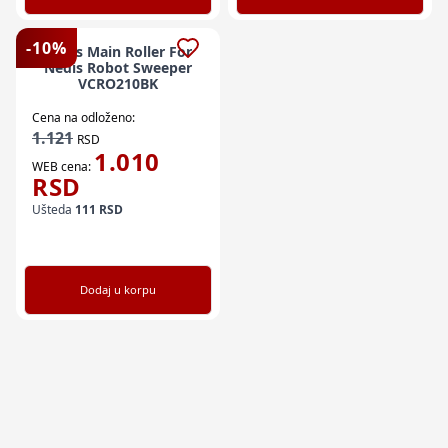
-
10
%
Nedis Main Roller For
Nedis Robot Sweeper
VCRO210BK
Cena na odloženo:
1.121
RSD
1.010
WEB cena:
RSD
Ušteda
111
RSD
Dodaj u korpu