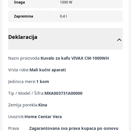
Snaga
1000 W
Zapremina
0.4 l
Deklaracija
Naziv proizvoda:
Kuvalo za kafu VIVAX CM-1000WH
Vrsta robe:
Mali kućni aparati
Jedinica mere:
1 kom
Tip / Model / Šifra:
MKA003731A00000
Zemlja porekla:
Kina
Uvoznik:
Home Centar Vera
Prava
Zagarantovana sva prava kupaca po osnovu