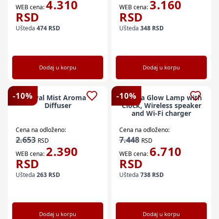
4.310
3.160
WEB cena:
WEB cena:
RSD
RSD
Ušteda
474
RSD
Ušteda
348
RSD
Dodaj u korpu
Dodaj u korpu
-
10
%
-
10
%
Oval Mist Aroma
Aurora Glow Lamp with
Diffuser
Clock, Wireless speaker
and Wi-Fi charger
Cena na odloženo:
Cena na odloženo:
2.653
7.448
RSD
RSD
2.390
6.710
WEB cena:
WEB cena:
RSD
RSD
Ušteda
263
RSD
Ušteda
738
RSD
Dodaj u korpu
Dodaj u korpu