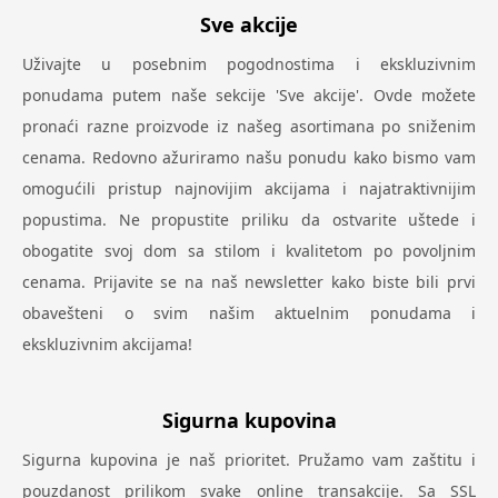
Sve akcije
Uživajte u posebnim pogodnostima i ekskluzivnim
ponudama putem naše sekcije 'Sve akcije'. Ovde možete
pronaći razne proizvode iz našeg asortimana po sniženim
cenama. Redovno ažuriramo našu ponudu kako bismo vam
omogućili pristup najnovijim akcijama i najatraktivnijim
popustima. Ne propustite priliku da ostvarite uštede i
obogatite svoj dom sa stilom i kvalitetom po povoljnim
cenama. Prijavite se na naš newsletter kako biste bili prvi
obavešteni o svim našim aktuelnim ponudama i
ekskluzivnim akcijama!
Sigurna kupovina
Sigurna kupovina je naš prioritet. Pružamo vam zaštitu i
pouzdanost prilikom svake online transakcije. Sa SSL