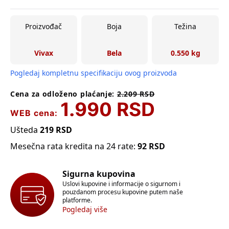
Proizvođač
Boja
Težina
Vivax
Bela
0.550 kg
Pogledaj kompletnu specifikaciju ovog proizvoda
Cena za odloženo plaćanje:
2.209
RSD
1.990
RSD
WEB cena:
Ušteda
219
RSD
Mesečna rata kredita na 24 rate:
92
RSD
Sigurna kupovina
Uslovi kupovine i informacije o sigurnom i
pouzdanom procesu kupovine putem naše
platforme.
Pogledaj više