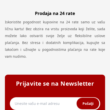
Prodaja na 24 rate
Iskoristite pogodnost kupovine na 24 rate samo uz vašu
ličnu kartu! Bez obzira na vrstu proizvoda koji želite, sada
možete lako ostvariti svoje želje uz fleksibilne uslove
plaćanja. Bez stresa i dodatnih komplikacija, kupujte sa
lakoćom i uživajte u pogodnostima plaćanja na rate koje
vam nudimo.
Prijavite se na Newsletter
Pošalji