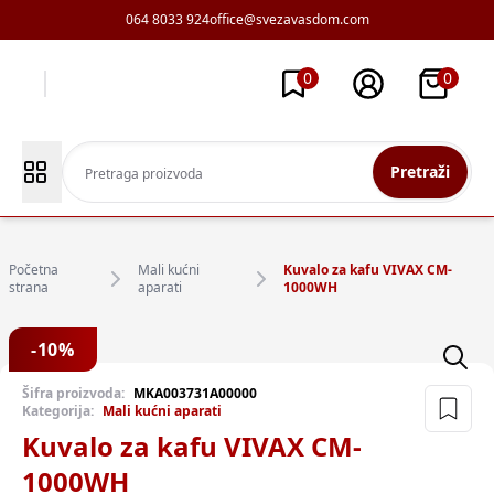
064 8033 924
office@svezavasdom.com
0
0
Pretraži
Početna
Mali kućni
Kuvalo za kafu VIVAX CM-
strana
aparati
1000WH
-
10
%
Šifra proizvoda:
MKA003731A00000
Kategorija:
Mali kućni aparati
Kuvalo za kafu VIVAX CM-
1000WH