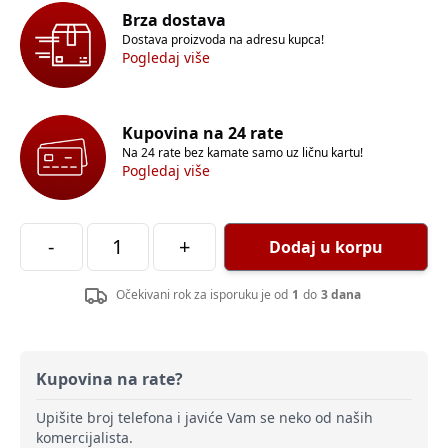
Brza dostava
Dostava proizvoda na adresu kupca!
Pogledaj više
Kupovina na 24 rate
Na 24 rate bez kamate samo uz ličnu kartu!
Pogledaj više
-
+
Dodaj u korpu
Očekivani rok za isporuku je od
1
do
3 dana
Kupovina na rate?
Upišite broj telefona i javiće Vam se neko od naših
komercijalista.