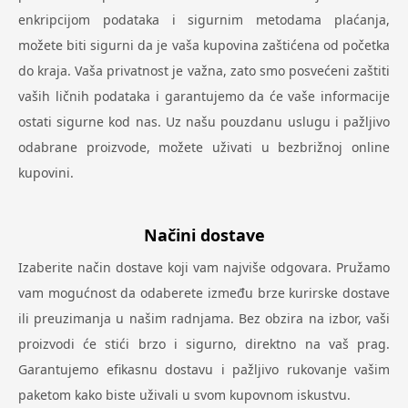
enkripcijom podataka i sigurnim metodama plaćanja,
možete biti sigurni da je vaša kupovina zaštićena od početka
do kraja. Vaša privatnost je važna, zato smo posvećeni zaštiti
vaših ličnih podataka i garantujemo da će vaše informacije
ostati sigurne kod nas. Uz našu pouzdanu uslugu i pažljivo
odabrane proizvode, možete uživati u bezbrižnoj online
kupovini.
Načini dostave
Izaberite način dostave koji vam najviše odgovara. Pružamo
vam mogućnost da odaberete između brze kurirske dostave
ili preuzimanja u našim radnjama. Bez obzira na izbor, vaši
proizvodi će stići brzo i sigurno, direktno na vaš prag.
Garantujemo efikasnu dostavu i pažljivo rukovanje vašim
paketom kako biste uživali u svom kupovnom iskustvu.