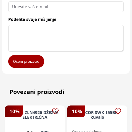
Podelite svoje mišljenje
Oceni proizvod
Povezani proizvodi
-
10
%
-
10
%
ZILAN ZLN4926 DŽEZVA
SENCOR SWK 155BK
ELEKTRIČNA
kuvalo
Cena na odloženo: