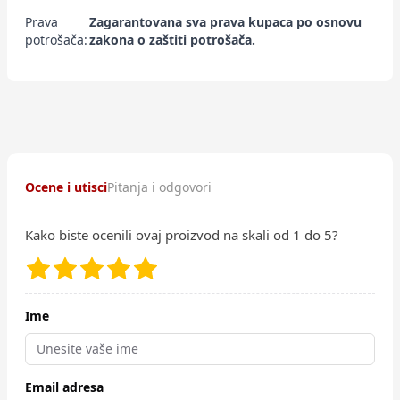
Prava
Zagarantovana sva prava kupaca po osnovu
potrošača:
zakona o zaštiti potrošača.
Ocene i utisci
Pitanja i odgovori
Kako biste ocenili ovaj proizvod na skali od 1 do 5?
Ime
Email adresa