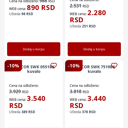
988
Cena na odloženo:
RSD
890
RSD
2.531
RSD
WEB cena:
2.280
Ušteda
98
RSD
WEB cena:
RSD
Ušteda
251
RSD
Dodaj u korpu
Dodaj u korpu
-
10
%
-
10
%
SENCOR SWK 0551BK
SENCOR SWK 7519BK
kuvalo
kuvalo
Cena na odloženo:
Cena na odloženo:
3.929
3.818
RSD
RSD
3.540
3.440
WEB cena:
WEB cena:
RSD
RSD
Ušteda
389
RSD
Ušteda
378
RSD