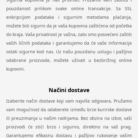
pouzdanost prilikom svake online transakcije. Sa SSL
enkripcijom podataka i sigurnim metodama plaćanja,
možete biti sigurni da je vaša kupovina zaštićena od početka
do kraja. Vaša privatnost je važna, zato smo posvećeni zaštiti
vaših ličnih podataka i garantujemo da će vaše informacije
ostati sigurne kod nas. Uz našu pouzdanu uslugu i pažljivo
odabrane proizvode, možete uživati u bezbrižnoj online
kupovini.
Načini dostave
Izaberite način dostave koji vam najviše odgovara. Pružamo
vam mogućnost da odaberete između brze kurirske dostave
ili preuzimanja u našim radnjama. Bez obzira na izbor, vaši
proizvodi će stići brzo i sigurno, direktno na vaš prag.
Garantujemo efikasnu dostavu i pažljivo rukovanje vašim