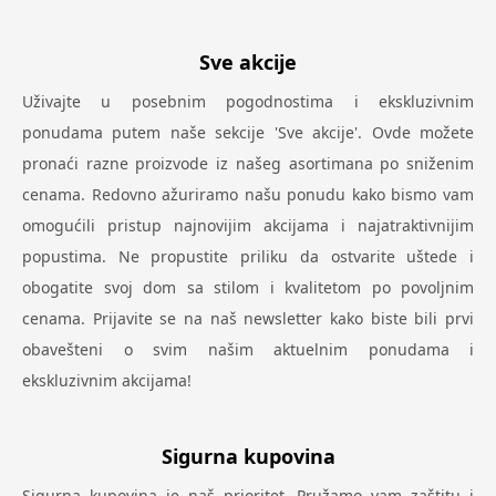
Sve akcije
Uživajte u posebnim pogodnostima i ekskluzivnim
ponudama putem naše sekcije 'Sve akcije'. Ovde možete
pronaći razne proizvode iz našeg asortimana po sniženim
cenama. Redovno ažuriramo našu ponudu kako bismo vam
omogućili pristup najnovijim akcijama i najatraktivnijim
popustima. Ne propustite priliku da ostvarite uštede i
obogatite svoj dom sa stilom i kvalitetom po povoljnim
cenama. Prijavite se na naš newsletter kako biste bili prvi
obavešteni o svim našim aktuelnim ponudama i
ekskluzivnim akcijama!
Sigurna kupovina
Sigurna kupovina je naš prioritet. Pružamo vam zaštitu i