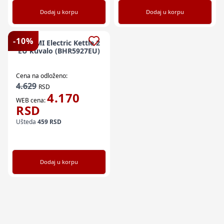
Dodaj u korpu
Dodaj u korpu
-
10
%
XIAOMI Electric Kettle 2
EU kuvalo (BHR5927EU)
Cena na odloženo:
4.629
RSD
4.170
WEB cena:
RSD
Ušteda
459
RSD
Dodaj u korpu