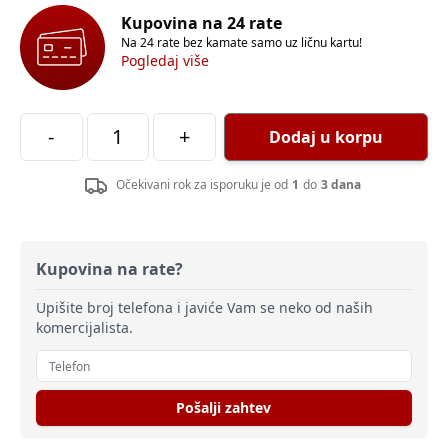
Kupovina na 24 rate
Na 24 rate bez kamate samo uz ličnu kartu!
Pogledaj više
-
+
Dodaj u korpu
Očekivani rok za isporuku je od
1
do
3 dana
Kupovina na rate?
Upišite broj telefona i javiće Vam se neko od naših
komercijalista.
Pošalji zahtev