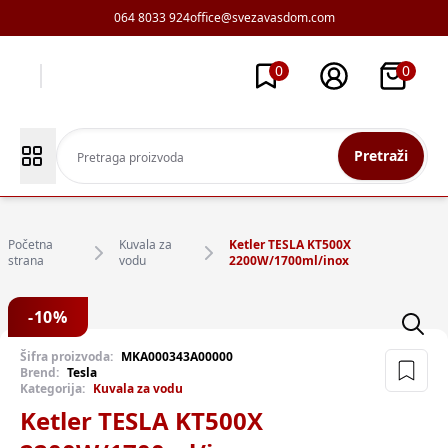
064 8033 924
office@svezavasdom.com
0
0
Pretraži
Početna
Kuvala za
Ketler TESLA KT500X
strana
vodu
2200W/1700ml/inox
-
10
%
Šifra proizvoda:
MKA000343A00000
Brend:
Tesla
Kategorija:
Kuvala za vodu
Ketler TESLA KT500X