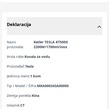
Deklaracija
Naziv
Ketler TESLA KT500X
proizvoda:
2200W/1700ml/inox
Vrsta robe:
Kuvala za vodu
Proizvođač:
Tesla
Jedinica mere:
1 kom
Tip / Model / Šifra:
MKA000343A00000
Zemlja porekla:
Kina
Uvoznik:
CT