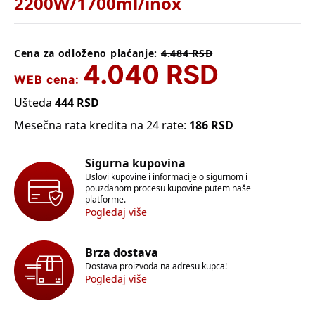
2200W/1700ml/inox
Cena za odloženo plaćanje:
4.484
RSD
4.040
RSD
WEB cena:
Ušteda
444
RSD
Mesečna rata kredita na 24 rate:
186
RSD
Sigurna kupovina
Uslovi kupovine i informacije o sigurnom i
pouzdanom procesu kupovine putem naše
platforme.
Pogledaj više
Brza dostava
Dostava proizvoda na adresu kupca!
Pogledaj više