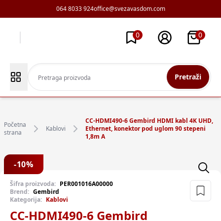
064 8033 924
office@svezavasdom.com
0
0
Pretraži
CC-HDMI490-6 Gembird HDMI kabl 4K UHD,
Početna
Kablovi
Ethernet, konektor pod uglom 90 stepeni
strana
1,8m A
-
10
%
Šifra proizvoda:
PER001016A00000
Brend:
Gembird
Kategorija:
Kablovi
CC-HDMI490-6 Gembird