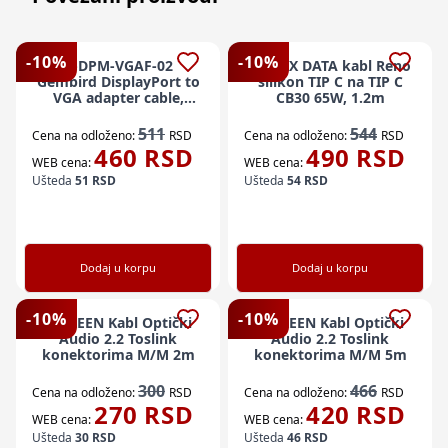
-
10
%
-
10
%
A-DPM-VGAF-02
REMAX DATA kabl Reno
Gembird DisplayPort to
silikon TIP C na TIP C
VGA adapter cable,
CB30 65W, 1.2m
BLACK (alt. A-DPM-
VGAF-03)FO
511
544
Cena na odloženo:
RSD
Cena na odloženo:
RSD
460
RSD
490
RSD
WEB cena:
WEB cena:
Ušteda
51
RSD
Ušteda
54
RSD
Dodaj u korpu
Dodaj u korpu
-
10
%
-
10
%
E-GREEN Kabl Optički
E-GREEN Kabl Optički
Audio 2.2 Toslink
Audio 2.2 Toslink
konektorima M/M 2m
konektorima M/M 5m
300
466
Cena na odloženo:
RSD
Cena na odloženo:
RSD
270
RSD
420
RSD
WEB cena:
WEB cena:
Ušteda
30
RSD
Ušteda
46
RSD