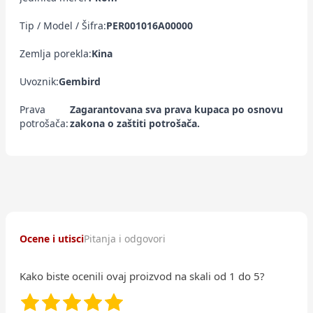
Tip / Model / Šifra:
PER001016A00000
Zemlja porekla:
Kina
Uvoznik:
Gembird
Prava
Zagarantovana sva prava kupaca po osnovu
potrošača:
zakona o zaštiti potrošača.
Ocene i utisci
Pitanja i odgovori
Kako biste ocenili ovaj proizvod na skali od 1 do 5?