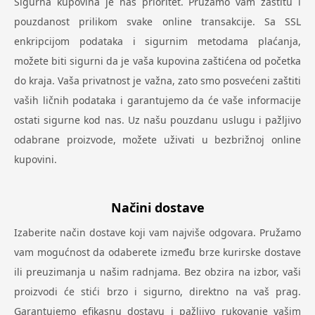
Sigurna kupovina je naš prioritet. Pružamo vam zaštitu i
pouzdanost prilikom svake online transakcije. Sa SSL
enkripcijom podataka i sigurnim metodama plaćanja,
možete biti sigurni da je vaša kupovina zaštićena od početka
do kraja. Vaša privatnost je važna, zato smo posvećeni zaštiti
vaših ličnih podataka i garantujemo da će vaše informacije
ostati sigurne kod nas. Uz našu pouzdanu uslugu i pažljivo
odabrane proizvode, možete uživati u bezbrižnoj online
kupovini.
Načini dostave
Izaberite način dostave koji vam najviše odgovara. Pružamo
vam mogućnost da odaberete između brze kurirske dostave
ili preuzimanja u našim radnjama. Bez obzira na izbor, vaši
proizvodi će stići brzo i sigurno, direktno na vaš prag.
Garantujemo efikasnu dostavu i pažljivo rukovanje vašim