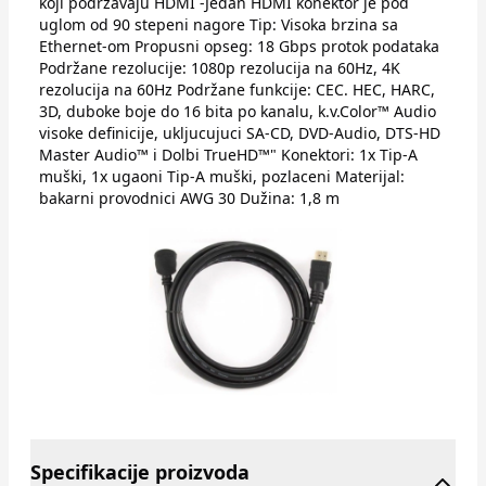
koji podržavaju HDMI -Jedan HDMI konektor je pod
uglom od 90 stepeni nagore Tip: Visoka brzina sa
Ethernet-om Propusni opseg: 18 Gbps protok podataka
Podržane rezolucije: 1080p rezolucija na 60Hz, 4K
rezolucija na 60Hz Podržane funkcije: CEC. HEC, HARC,
3D, duboke boje do 16 bita po kanalu, k.v.Color™ Audio
visoke definicije, ukljucujuci SA-CD, DVD-Audio, DTS-HD
Master Audio™ i Dolbi TrueHD™" Konektori: 1x Tip-A
muški, 1x ugaoni Tip-A muški, pozlaceni Materijal:
bakarni provodnici AWG 30 Dužina: 1,8 m
Specifikacije proizvoda