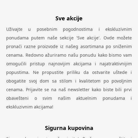
Sve akcije
Uživajte u posebnim pogodnostima i ekskluzivnim
ponudama putem naše sekcije 'Sve akcije'. Ovde možete
pronaći razne proizvode iz našeg asortimana po sniženim
cenama. Redovno ažuriramo našu ponudu kako bismo vam
omogućili pristup najnovijim akcijama i najatraktivnijim
popustima. Ne propustite priliku da ostvarite uštede i
obogatite svoj dom sa stilom i kvalitetom po povoljnim
cenama. Prijavite se na naš newsletter kako biste bili prvi
obavešteni o svim našim aktuelnim ponudama i
ekskluzivnim akcijama!
Sigurna kupovina