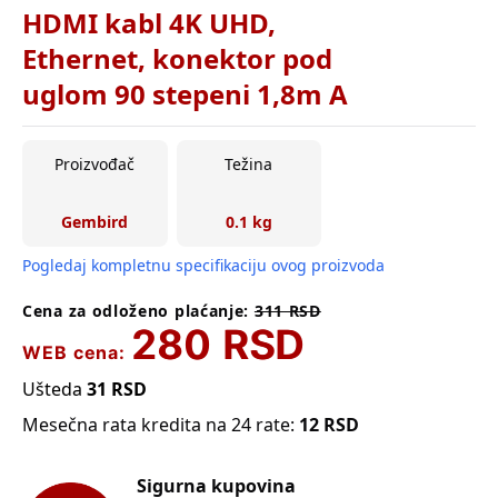
HDMI kabl 4K UHD,
Ethernet, konektor pod
uglom 90 stepeni 1,8m A
Proizvođač
Težina
Gembird
0.1 kg
Pogledaj kompletnu specifikaciju ovog proizvoda
Cena za odloženo plaćanje:
311
RSD
280
RSD
WEB cena:
Ušteda
31
RSD
Mesečna rata kredita na 24 rate:
12
RSD
Sigurna kupovina