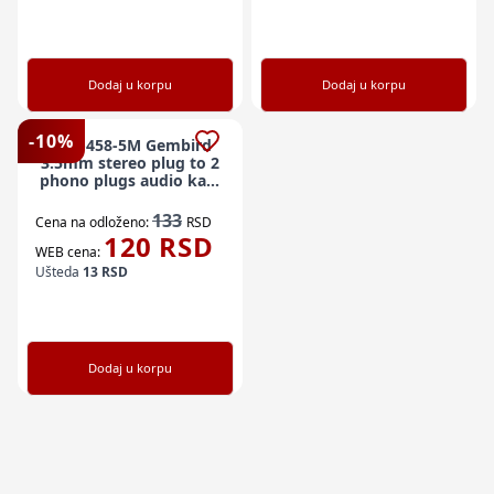
Dodaj u korpu
Dodaj u korpu
-
10
%
CCA-458-5M Gembird
3.5mm stereo plug to 2
phono plugs audio kabl
5m
133
Cena na odloženo:
RSD
120
RSD
WEB cena:
Ušteda
13
RSD
Dodaj u korpu