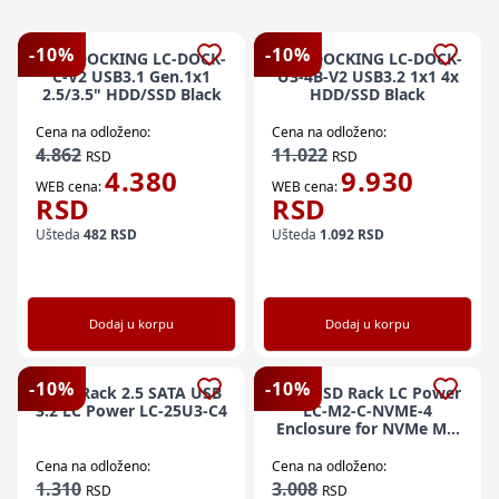
-
10
%
-
10
%
HDD DOCKING LC-DOCK-
HDD DOCKING LC-DOCK-
C-V2 USB3.1 Gen.1x1
U3-4B-V2 USB3.2 1x1 4x
2.5/3.5" HDD/SSD Black
HDD/SSD Black
Cena na odloženo:
Cena na odloženo:
4.862
11.022
RSD
RSD
4.380
9.930
WEB cena:
WEB cena:
RSD
RSD
Ušteda
482
RSD
Ušteda
1.092
RSD
Dodaj u korpu
Dodaj u korpu
-
10
%
-
10
%
HDD Rack 2.5 SATA USB
HDD SSD Rack LC Power
3.2 LC Power LC-25U3-C4
LC-M2-C-NVME-4
Enclosure for NVMe M.2
SSD USB-C (USB3.2
Gen.2x1) Usb Type-C
Cena na odloženo:
Cena na odloženo:
Black
1.310
3.008
RSD
RSD