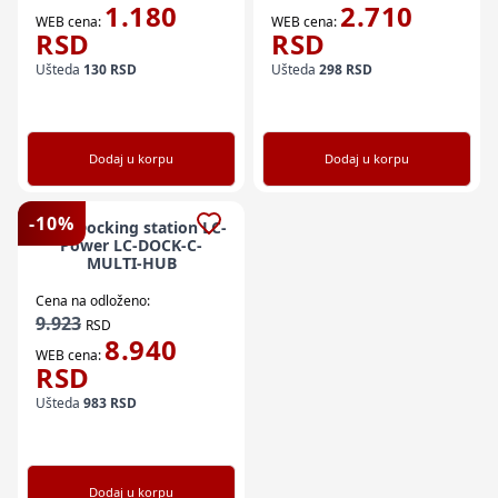
1.180
2.710
WEB cena:
WEB cena:
RSD
RSD
Ušteda
130
RSD
Ušteda
298
RSD
Dodaj u korpu
Dodaj u korpu
-
10
%
HDD Docking station LC-
Power LC-DOCK-C-
MULTI-HUB
Cena na odloženo:
9.923
RSD
8.940
WEB cena:
RSD
Ušteda
983
RSD
Dodaj u korpu