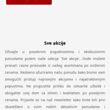
Sve akcije
Uživajte u posebnim pogodnostima i ekskluzivnim
ponudama putem naše sekcije 'Sve akcije'. Ovde možete
pronaći razne proizvode iz našeg asortimana po sniženim
cenama. Redovno ažuriramo našu ponudu kako bismo vam
omogućili pristup najnovijim akcijama i najatraktivnijim
popustima. Ne propustite priliku da ostvarite uštede i
obogatite svoj dom sa stilom i kvalitetom po povoljnim
cenama. Prijavite se na naš newsletter kako biste bili prvi
obavešteni o svim našim aktuelnim ponudama i