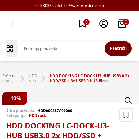
064 8033 924
office@svezavasdom.com
0
0
Pretraži
Početna
HDD
HDD DOCKING LC-DOCK-U3-HUB USB3.0 2x
strana
rack
HDD/SSD + 3x USB3.0 HUB Black
-
10
%
Šifra proizvoda:
HDD000287A00000
Kategorija:
HDD rack
HDD DOCKING LC-DOCK-U3-
HUB USB3.0 2x HDD/SSD +