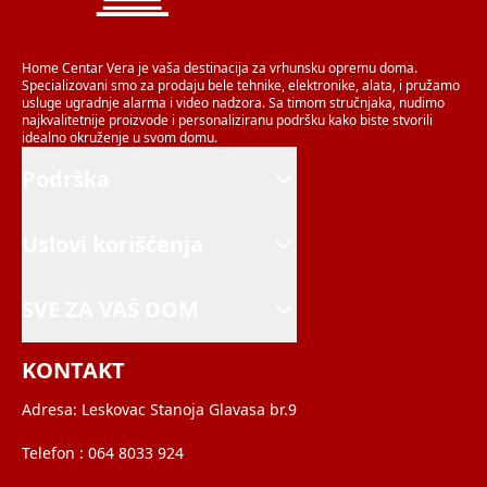
Home Centar Vera je vaša destinacija za vrhunsku opremu doma.
Specializovani smo za prodaju bele tehnike, elektronike, alata, i pružamo
usluge ugradnje alarma i video nadzora. Sa timom stručnjaka, nudimo
najkvalitetnije proizvode i personaliziranu podršku kako biste stvorili
idealno okruženje u svom domu.
Podrška
Uslovi korišćenja
SVE ZA VAŠ DOM
KONTAKT
Adresa:
Leskovac Stanoja Glavasa br.9
Telefon :
064 8033 924