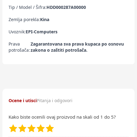
Tip / Model / Šifra:
HDD000287A00000
Zemlja porekla:
Kina
Uvoznik:
EPI-Computers
Prava
Zagarantovana sva prava kupaca po osnovu
potrošača:
zakona o zaštiti potrošača.
Ocene i utisci
Pitanja i odgovori
Kako biste ocenili ovaj proizvod na skali od 1 do 5?