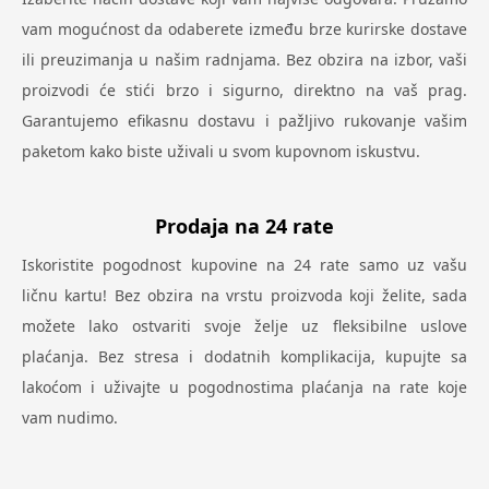
vam mogućnost da odaberete između brze kurirske dostave
ili preuzimanja u našim radnjama. Bez obzira na izbor, vaši
proizvodi će stići brzo i sigurno, direktno na vaš prag.
Garantujemo efikasnu dostavu i pažljivo rukovanje vašim
paketom kako biste uživali u svom kupovnom iskustvu.
Prodaja na 24 rate
Iskoristite pogodnost kupovine na 24 rate samo uz vašu
ličnu kartu! Bez obzira na vrstu proizvoda koji želite, sada
možete lako ostvariti svoje želje uz fleksibilne uslove
plaćanja. Bez stresa i dodatnih komplikacija, kupujte sa
lakoćom i uživajte u pogodnostima plaćanja na rate koje
vam nudimo.