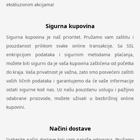
ekskluzivnim akcijama!
Sigurna kupovina
Sigurna kupovina je naš prioritet. Pružamo vam zaštitu i
pouzdanost prilikom svake online transakcije. Sa SSL
enkripcijom podataka i sigurnim metodama plaćanja,
možete biti sigurni da je vaša kupovina zaštićena od početka
do kraja. Vaša privatnost je važna, zato smo posvećeni zaštiti
vaših ličnih podataka i garantujemo da će vaše informacije
ostati sigurne kod nas. Uz našu pouzdanu uslugu i pažljivo
odabrane proizvode, možete uživati u bezbrižnoj online
kupovini.
Načini dostave
Izaberite način dostave koji vam najviše odgovara. Pružamo