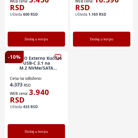
WEB cena:
WEB cena:
RSD
RSD
Ušteda
600
RSD
Ušteda
1.165
RSD
Dodaj u korpu
Dodaj u korpu
-
10
%
MAIWO Externo Kućište
USB-C 3.1 na
M.2 NVMe/SATA
aluminium, K1690
Cena na odloženo:
4.373
RSD
3.940
WEB cena:
RSD
Ušteda
433
RSD
Dodaj u korpu