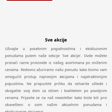
Sve akcije
Uživajte u posebnim pogodnostima i ekskluzivnim
ponudama putem naše sekcije 'Sve akcije'. Ovde možete
pronaći razne proizvode iz našeg asortimana po sniženim
cenama. Redovno ažuriramo našu ponudu kako bismo vam
omogućili pristup najnovijim akcijama i najatraktivnijim
popustima. Ne propustite priliku da ostvarite uštede i
obogatite svoj dom sa stilom i kvalitetom po povoljnim
cenama. Prijavite se na naš newsletter kako biste bili prvi
obavešteni o svim našim aktuelnim ponudama i
ekskluzivnim akcijama!