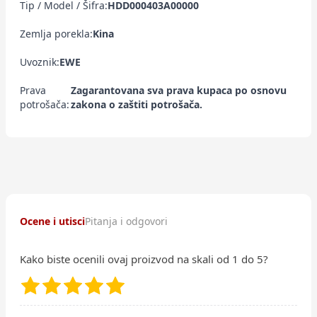
Tip / Model / Šifra:
HDD000403A00000
Zemlja porekla:
Kina
Uvoznik:
EWE
Prava
Zagarantovana sva prava kupaca po osnovu
potrošača:
zakona o zaštiti potrošača.
Ocene i utisci
Pitanja i odgovori
Kako biste ocenili ovaj proizvod na skali od 1 do 5?