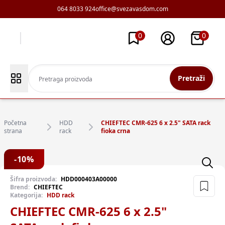
064 8033 924
office@svezavasdom.com
0
0
Pretraži
Početna
HDD
CHIEFTEC CMR-625 6 x 2.5" SATA rack
strana
rack
fioka crna
-
10
%
Šifra proizvoda:
HDD000403A00000
Brend:
CHIEFTEC
Kategorija:
HDD rack
CHIEFTEC CMR-625 6 x 2.5"