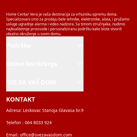
Home Centar Vera je vaša destinacija za vrhunsku opremu doma.
Specializovani smo za prodaju bele tehnike, elektronike, alata, i pružamo
usluge ugradnje alarma i video nadzora. Sa timom stručnjaka, nudimo
najkvalitetnije proizvode i personaliziranu podršku kako biste stvorili
idealno okruženje u svom domu.
Podrška
Uslovi korišćenja
SVE ZA VAŠ DOM
KONTAKT
Adresa:
Leskovac Stanoja Glavasa br.9
Telefon :
064 8033 924
Email:
office@svezavasdom.com