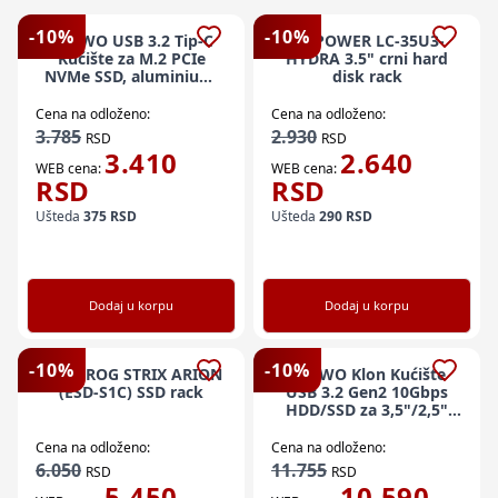
-
10
%
-
10
%
MAIWO USB 3.2 Tip-C
LC-POWER LC-35U3-
Kućište za M.2 PCIe
HYDRA 3.5" crni hard
NVMe SSD, aluminium,
disk rack
bez alata, K1689P
Cena na odloženo:
Cena na odloženo:
3.785
2.930
RSD
RSD
3.410
2.640
WEB cena:
WEB cena:
RSD
RSD
Ušteda
375
RSD
Ušteda
290
RSD
Dodaj u korpu
Dodaj u korpu
-
10
%
-
10
%
ASUS ROG STRIX ARION
MAIWO Klon Kućište
(ESD-S1C) SSD rack
USB 3.2 Gen2 10Gbps
HDD/SSD za 3,5"/2,5"
HDD i NVMe SSD,
K3527N
Cena na odloženo:
Cena na odloženo:
6.050
11.755
RSD
RSD
5.450
10.590