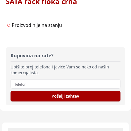
SATA rack fioka crna
Proizvod nije na stanju
Kupovina na rate?
Upišite broj telefona i javiće Vam se neko od naših
komercijalista.
Pošalji zahtev