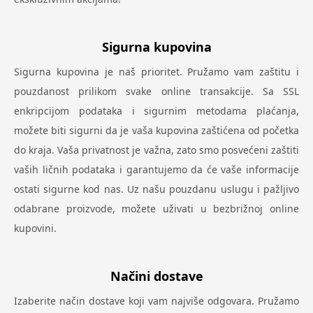
Sigurna kupovina
Sigurna kupovina je naš prioritet. Pružamo vam zaštitu i
pouzdanost prilikom svake online transakcije. Sa SSL
enkripcijom podataka i sigurnim metodama plaćanja,
možete biti sigurni da je vaša kupovina zaštićena od početka
do kraja. Vaša privatnost je važna, zato smo posvećeni zaštiti
vaših ličnih podataka i garantujemo da će vaše informacije
ostati sigurne kod nas. Uz našu pouzdanu uslugu i pažljivo
odabrane proizvode, možete uživati u bezbrižnoj online
kupovini.
Načini dostave
Izaberite način dostave koji vam najviše odgovara. Pružamo