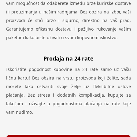
vam mogućnost da odaberete između brze kurirske dostave
ili preuzimanja u našim radnjama. Bez obzira na izbor, vaši
proizvodi će stići brzo i sigurno, direktno na vaš prag.
Garantujemo efikasnu dostavu i pažljivo rukovanje vašim
paketom kako biste uživali u svom kupovnom iskustvu.
Prodaja na 24 rate
Iskoristite pogodnost kupovine na 24 rate samo uz vašu
ličnu kartu! Bez obzira na vrstu proizvoda koji želite, sada
možete lako ostvariti svoje želje uz fleksibilne uslove
plaćanja. Bez stresa i dodatnih komplikacija, kupujte sa
lakoćom i uživajte u pogodnostima plaćanja na rate koje
vam nudimo.